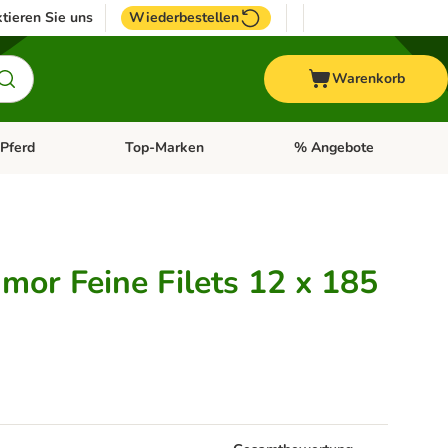
tieren Sie uns
Wiederbestellen
Warenkorb
Pferd
Top-Marken
% Angebote
: Fisch
tegorie-Menü öffnen: Vogel
Kategorie-Menü öffnen: Pferd
Kategorie-Menü öffnen: T
mor Feine Filets 12 x 185