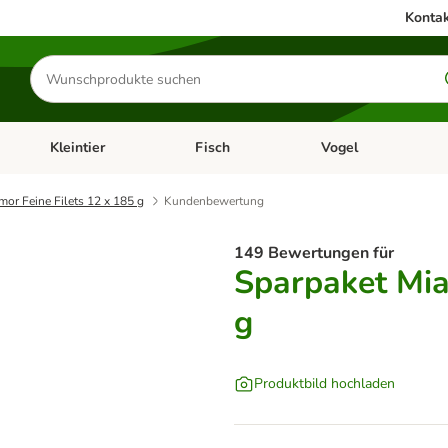
Kontak
Produkte
suchen
Kleintier
Fisch
Vogel
utter & Zubehör
Kategorie-Menü öffnen: Hundefutter & Zubehör
Kategorie-Menü öffnen: Kleintier
Kategorie-Menü öffnen
Ka
mor Feine Filets 12 x 185 g
Kundenbewertung
149 Bewertungen für
Sparpaket Mia
g
Produktbild hochladen