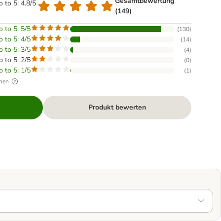
Gesamtbewertung
o to 5: 4.8/5
(149)
o to 5: 5/5
(
130
)
o to 5: 4/5
(
14
)
o to 5: 3/5
(
4
)
o to 5: 2/5
(
0
)
o to 5: 1/5
(
1
)
hen
Produkt bewerten