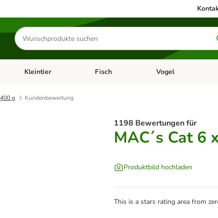
Kontak
Produkte
suchen
Kleintier
Fisch
Vogel
utter & Zubehör
Kategorie-Menü öffnen: Hundefutter & Zubehör
Kategorie-Menü öffnen: Kleintier
Kategorie-Menü öffnen
Ka
 400 g
Kundenbewertung
1198 Bewertungen für
MAC´s Cat 6 x
Produktbild hochladen
This is a stars rating area from zer