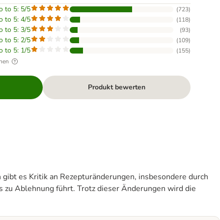
o to 5: 5/5
(
723
)
o to 5: 4/5
(
118
)
o to 5: 3/5
(
93
)
o to 5: 2/5
(
109
)
o to 5: 1/5
(
155
)
hen
Produkt bewerten
h gibt es Kritik an Rezepturänderungen, insbesondere durch
s zu Ablehnung führt. Trotz dieser Änderungen wird die