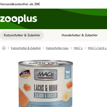
Versandkostenfrei ab 39€
Katzenfutter & Zubehör
Hundefutter & Zubehör
Kategorie-Menü öffnen: Katzenf
Katzenfutter & Zubehör
Katzenfutter nass
MAC´s
MAC´s Cat 6 x