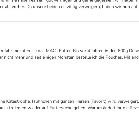
uhn, sie haben es sehr gut vertragen und gerne gegessen, wir hatten ni
ler als vorher. Da unsere beiden es völlig verweigern, haben wir nun auf
nem Jahr mochten sie das MACs Futter. Bis vor 4 Jahren in den 800g Do
r nicht mehr und seit einigen Monaten bestelle ich die Pouches. Mit an
eine Katastrophe. Hühnchen mit ganzen Herzen (Favorit) wird verweigert.
d muss trotzdem wieder auf Futtersuche gehen. Warum ändert ihr die Reze