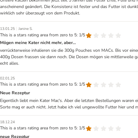
Unsere Katzen bekommen jetzt seit 5 Jahren das Futter Ente, Pute und H
anscheinend geändert. Die Konsistenz ist fester und das Futter ist dunk
wirklich sehr überzeugt von dem Produkt.
|
13.01.25
Janine S.
This is a stars rating area from zero to 5: 1/5
Mögen meine Kater nicht mehr, aber…
verrückterweise inhalieren sie die 300g Pouches von MACs. Bis vor ei
400g Dosen frassen sie dann noch. Die Dosen mögen sie mittlerweile ga
echt alles.
02.01.25
This is a stars rating area from zero to 5: 1/5
Neue Rezeptur
Eigentlich liebt mein Kater Mac's. Aber die letzten Bestellungen waren 
Sorte mag er auch nicht. Jetzt habe ich viel ungewollte Futter hier un
18.12.24
This is a stars rating area from zero to 5: 1/5
neue Rezeptur