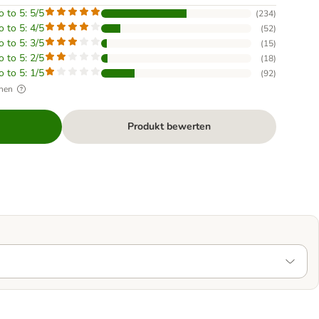
o to 5: 5/5
(
234
)
o to 5: 4/5
(
52
)
o to 5: 3/5
(
15
)
o to 5: 2/5
(
18
)
o to 5: 1/5
(
92
)
hen
Produkt bewerten