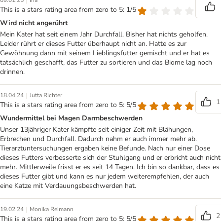
|
09.01.25
Ina
This is a stars rating area from zero to 5: 1/5
Wird nicht angerührt
Mein Kater hat seit einem Jahr Durchfall. Bisher hat nichts geholfen.
Leider rührt er dieses Futter überhaupt nicht an. Hatte es zur
Gewöhnung dann mit seinem Lieblingsfutter gemischt und er hat es
tatsächlich geschafft, das Futter zu sortieren und das Biome lag noch
drinnen.
|
18.04.24
Jutta Richter
1
This is a stars rating area from zero to 5: 5/5
Wundermittel bei Magen Darmbeschwerden
Unser 13jähriger Kater kämpfte seit einiger Zeit mit Blähungen,
Erbrechen und Durchfall. Dadurch nahm er auch immer mehr ab.
Tierarztuntersuchungen ergaben keine Befunde. Nach nur einer Dose
dieses Futters verbesserte sich der Stuhlgang und er erbricht auch nicht
mehr. Mittlerweile frisst er es seit 14 Tagen. Ich bin so dankbar, dass es
dieses Futter gibt und kann es nur jedem weiterempfehlen, der auch
eine Katze mit Verdauungsbeschwerden hat.
|
19.02.24
Monika Reimann
2
This is a stars rating area from zero to 5: 5/5