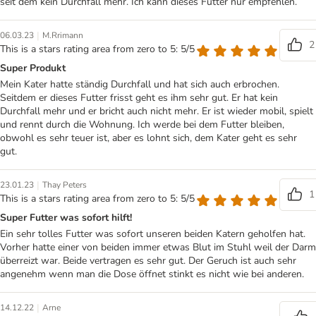
seit dem kein Durchfall mehr. Ich kann dieses Futter nur empfehlen.
|
06.03.23
M.Rrimann
2
This is a stars rating area from zero to 5: 5/5
Super Produkt
Mein Kater hatte ständig Durchfall und hat sich auch erbrochen.
Seitdem er dieses Futter frisst geht es ihm sehr gut. Er hat kein
Durchfall mehr und er bricht auch nicht mehr. Er ist wieder mobil, spielt
und rennt durch die Wohnung. Ich werde bei dem Futter bleiben,
obwohl es sehr teuer ist, aber es lohnt sich, dem Kater geht es sehr
gut.
|
23.01.23
Thay Peters
1
This is a stars rating area from zero to 5: 5/5
Super Futter was sofort hilft!
Ein sehr tolles Futter was sofort unseren beiden Katern geholfen hat.
Vorher hatte einer von beiden immer etwas Blut im Stuhl weil der Darm
überreizt war. Beide vertragen es sehr gut. Der Geruch ist auch sehr
angenehm wenn man die Dose öffnet stinkt es nicht wie bei anderen.
|
14.12.22
Arne