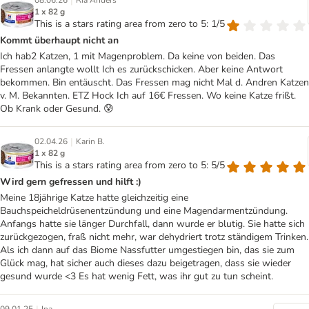
|
08.06.26
Ria Anders
1 x 82 g
This is a stars rating area from zero to 5: 1/5
Kommt überhaupt nicht an
Ich hab2 Katzen, 1 mit Magenproblem. Da keine von beiden. Das
Fressen anlangte wollt Ich es zurückschicken. Aber keine Antwort
bekommen. Bin entäuscht. Das Fressen mag nicht Mal d. Andren Katzen
v. M. Bekannten. ETZ Hock Ich auf 16€ Fressen. Wo keine Katze frißt.
Ob Krank oder Gesund. 😰
|
02.04.26
Karin B.
1 x 82 g
This is a stars rating area from zero to 5: 5/5
Wird gern gefressen und hilft :)
Meine 18jährige Katze hatte gleichzeitig eine
Bauchspeicheldrüsenentzündung und eine Magendarmentzündung.
Anfangs hatte sie länger Durchfall, dann wurde er blutig. Sie hatte sich
zurückgezogen, fraß nicht mehr, war dehydriert trotz ständigem Trinken.
Als ich dann auf das Biome Nassfutter umgestiegen bin, das sie zum
Glück mag, hat sicher auch dieses dazu beigetragen, dass sie wieder
gesund wurde <3 Es hat wenig Fett, was ihr gut zu tun scheint.