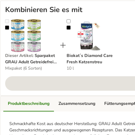
Kombinieren Sie es mit
Sparpaket GRAU Adult Getreidefrei 24 x 200 g
Biokat´s Diamond Care Fresh Katz
Dieser Artikel
:
Sparpaket
Biokat´s Diamond Care
GRAU Adult Getreidefrei
Fresh Katzenstreu
24 x 200 g
Mixpaket (6 Sorten)
10 l
Produktbeschreibung
Zusammensetzung
Fütterungsemp
Schmackhafte Kost aus deutscher Herstellung: GRAU Adult Getreid
Geschmacksrichtungen und ausgewogenen Rezepturen. Das Katzenfu