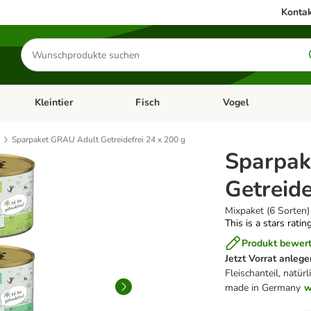
Kontak
Produkte
suchen
Kleintier
Fisch
Vogel
utter & Zubehör
Kategorie-Menü öffnen: Hundefutter & Zubehör
Kategorie-Menü öffnen: Kleintier
Kategorie-Menü öffnen
Ka
Sparpaket GRAU Adult Getreidefrei 24 x 200 g
Sparpak
Getreide
Mixpaket (6 Sorten)
This is a stars ratin
Produkt bewer
Jetzt Vorrat anlege
Fleischanteil, natür
made in Germany
w