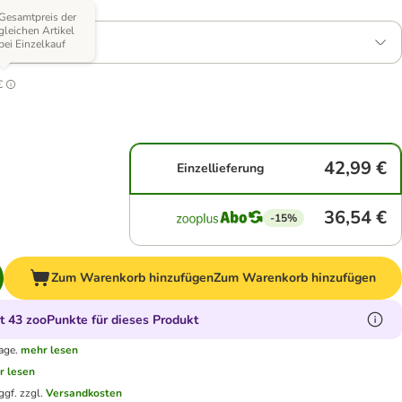
Varianten)
Gesamtpreis der
gleichen Artikel
6 Sorten)
bei Einzelkauf
6
€
42,99 €
Einzellieferung
36,54 €
-15%
Zum Warenkorb hinzufügen
Zum Warenkorb hinzufügen
 43 zooPunkte für dieses Produkt
age.
mehr lesen
r lesen
ggf. zzgl.
Versandkosten