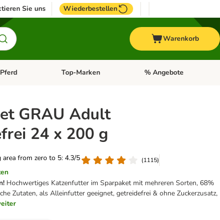
tieren Sie uns
Wiederbestellen
Warenkorb
Pferd
Top-Marken
% Angebote
: Fisch
tegorie-Menü öffnen: Vogel
Kategorie-Menü öffnen: Pferd
Kategorie-Menü öffnen: T
et GRAU Adult
frei 24 x 200 g
g area from zero to 5: 4.3/5
(
1115
)
ten
n!
Hochwertiges Katzenfutter im Sparpaket mit mehreren Sorten, 68%
liche Zutaten, als Alleinfutter geeignet, getreidefrei & ohne Zuckerzusatz,
eiter