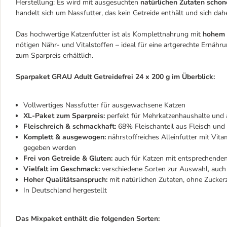
Herstellung: Es wird mit ausgesuchten
natürlichen Zutaten schon
handelt sich um Nassfutter, das kein Getreide enthält und sich dah
Das hochwertige Katzenfutter ist als Komplettnahrung mit
hohem 
nötigen Nähr- und Vitalstoffen – ideal für eine artgerechte Ernähr
zum Sparpreis erhältlich.
Sparpaket GRAU Adult Getreidefrei 24 x 200 g im Überblick:
Vollwertiges Nassfutter für ausgewachsene Katzen
XL-Paket zum Sparpreis:
perfekt für Mehrkatzenhaushalte und a
Fleischreich & schmackhaft:
68% Fleischanteil aus Fleisch und 
Komplett & ausgewogen:
nährstoffreiches Alleinfutter mit Vit
gegeben werden
Frei von Getreide & Gluten:
auch für Katzen mit entsprechenden 
Vielfalt im Geschmack:
verschiedene Sorten zur Auswahl, auch
Hoher Qualitätsanspruch:
mit natürlichen Zutaten, ohne Zucker
In Deutschland hergestellt
Das Mixpaket enthält die folgenden Sorten: