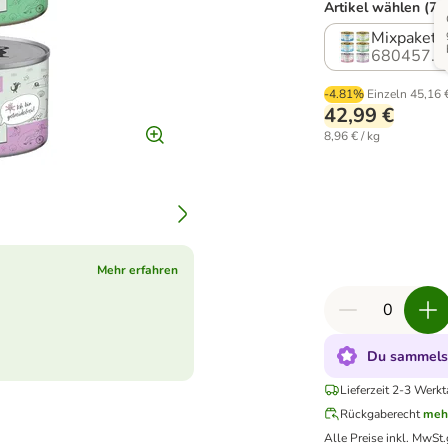
Artikel wählen (7 
Mixpaket (
680457.2
-4.81%
Einzeln
45,16 
42,99 €
8,96 € / kg
Mehr erfahren
Du sammelst
Lieferzeit 2-3 Werkt
Rückgaberecht
meh
Alle Preise inkl. MwSt.