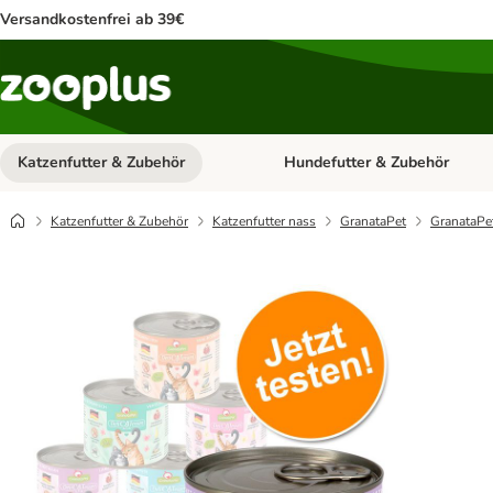
Versandkostenfrei ab 39€
Katzenfutter & Zubehör
Hundefutter & Zubehör
Kategorie-Menü öffnen: Katzenf
Katzenfutter & Zubehör
Katzenfutter nass
GranataPet
GranataPet