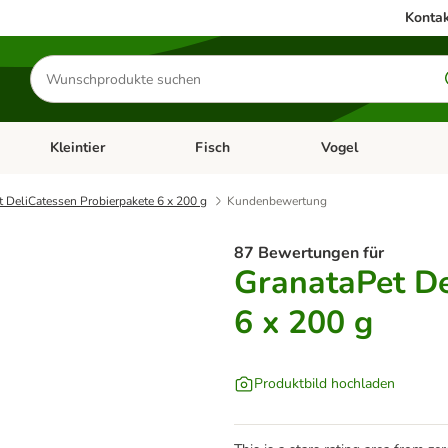
Kontak
Produkte
suchen
Kleintier
Fisch
Vogel
utter & Zubehör
Kategorie-Menü öffnen: Hundefutter & Zubehör
Kategorie-Menü öffnen: Kleintier
Kategorie-Menü öffnen
Ka
 DeliCatessen Probierpakete 6 x 200 g
Kundenbewertung
87 Bewertungen für
GranataPet De
6 x 200 g
Produktbild hochladen