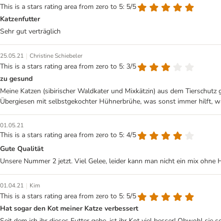
This is a stars rating area from zero to 5: 5/5
Katzenfutter
Sehr gut verträglich
|
25.05.21
Christine Schiebeler
This is a stars rating area from zero to 5: 3/5
zu gesund
Meine Katzen (sibirischer Waldkater und Mixkätzin) aus dem Tierschutz 
Übergiesen mit selbstgekochter Hühnerbrühe, was sonst immer hilft, wa
01.05.21
This is a stars rating area from zero to 5: 4/5
Gute Qualität
Unsere Nummer 2 jetzt. Viel Gelee, leider kann man nicht ein mix ohne
|
01.04.21
Kim
This is a stars rating area from zero to 5: 5/5
Hat sogar den Kot meiner Katze verbessert
Seit dem ich ihr dieses Futter gebe, ist ihr Kot viel besser! Obwohl sie so