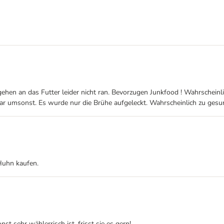
gehen an das Futter leider nicht ran. Bevorzugen Junkfood ! Wahrscheinl
r umsonst. Es wurde nur die Brühe aufgeleckt. Wahrscheinlich zu gesund
 Huhn kaufen.
nst sehr wählerrisch ist, frisst sie es gern!