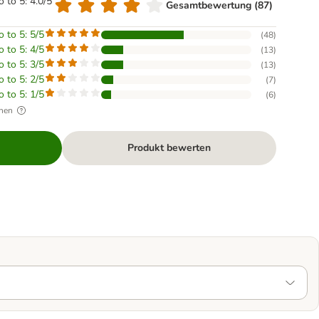
o to 5: 4.0/5
Gesamtbewertung (87)
o to 5: 5/5
(
48
)
o to 5: 4/5
(
13
)
o to 5: 3/5
(
13
)
o to 5: 2/5
(
7
)
o to 5: 1/5
(
6
)
hen
Produkt bewerten