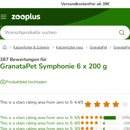
Versandkostenfrei ab 39€
Menü
Produkte
suchen
Katzenfutter & Zubehör
Katzenfutter nass
GranataPet
GranataPe
387 Bewertungen für
GranataPet Symphonie 6 x 200 g
Produktbild hochladen
This is a stars rating area from zero to 5: 4.4/5
This is a stars rating area from zero to 5: 5/5
(
295
)
This is a stars rating area from zero to 5: 4/5
(
29
)
This is a stars rating area from zero to 5: 3/5
(
26
)