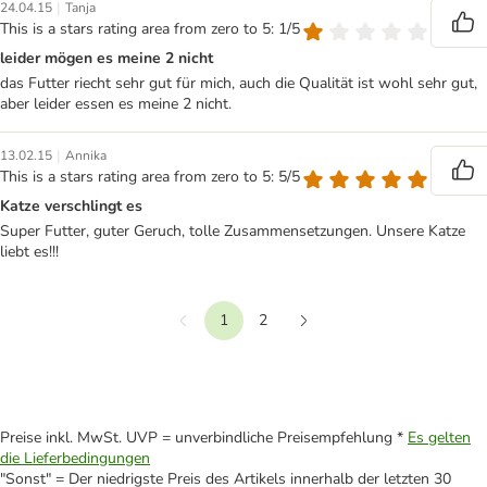
|
24.04.15
Tanja
This is a stars rating area from zero to 5: 1/5
leider mögen es meine 2 nicht
das Futter riecht sehr gut für mich, auch die Qualität ist wohl sehr gut,
aber leider essen es meine 2 nicht.
|
13.02.15
Annika
This is a stars rating area from zero to 5: 5/5
Katze verschlingt es
Super Futter, guter Geruch, tolle Zusammensetzungen. Unsere Katze
liebt es!!!
1
2
Vorherige
Weiter
Preise inkl. MwSt. UVP = unverbindliche Preisempfehlung *
Es gelten
die Lieferbedingungen
"Sonst" = Der niedrigste Preis des Artikels innerhalb der letzten 30