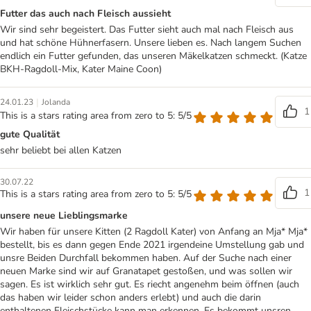
Futter das auch nach Fleisch aussieht
Wir sind sehr begeistert. Das Futter sieht auch mal nach Fleisch aus
und hat schöne Hühnerfasern. Unsere lieben es. Nach langem Suchen
endlich ein Futter gefunden, das unseren Mäkelkatzen schmeckt. (Katze
BKH-Ragdoll-Mix, Kater Maine Coon)
|
24.01.23
Jolanda
1
This is a stars rating area from zero to 5: 5/5
gute Qualität
sehr beliebt bei allen Katzen
30.07.22
1
This is a stars rating area from zero to 5: 5/5
unsere neue Lieblingsmarke
Wir haben für unsere Kitten (2 Ragdoll Kater) von Anfang an Mja* Mja*
bestellt, bis es dann gegen Ende 2021 irgendeine Umstellung gab und
unsre Beiden Durchfall bekommen haben. Auf der Suche nach einer
neuen Marke sind wir auf Granatapet gestoßen, und was sollen wir
sagen. Es ist wirklich sehr gut. Es riecht angenehm beim öffnen (auch
das haben wir leider schon anders erlebt) und auch die darin
enthaltenen Fleischstücke kann man erkennen. Es bekommt unsren