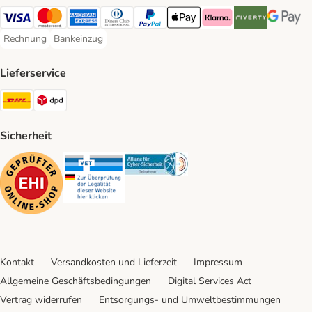
Visa Payment Method
Mastercard Payment Method
American Express Payment Method
Diners Club Payment Method
PayPal Payment Method
Apple Pay Payment Method
Klarna Payment Method
Riverty Payment 
Google P
Rechnung
Bankeinzug
Rechnung Payment Method
Bankeinzug Payment Method
Lieferservice
DHL Shipping Method
DPD Shipping Method
Sicherheit
Security
Security
Security
Kontakt
Versandkosten und Lieferzeit
Impressum
Allgemeine Geschäftsbedingungen
Digital Services Act
Vertrag widerrufen
Entsorgungs- und Umweltbestimmungen