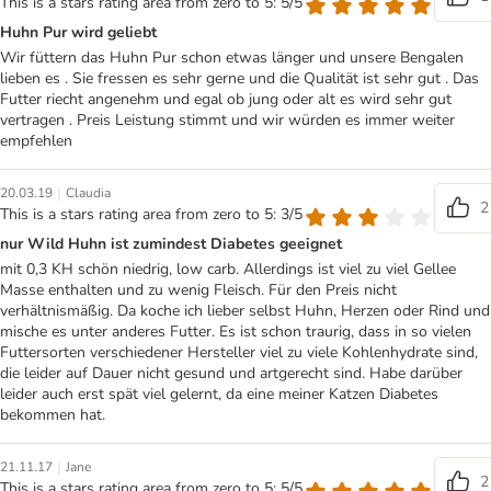
This is a stars rating area from zero to 5: 5/5
Huhn Pur wird geliebt
Wir füttern das Huhn Pur schon etwas länger und unsere Bengalen
lieben es . Sie fressen es sehr gerne und die Qualität ist sehr gut . Das
Futter riecht angenehm und egal ob jung oder alt es wird sehr gut
vertragen . Preis Leistung stimmt und wir würden es immer weiter
empfehlen
|
20.03.19
Claudia
2
This is a stars rating area from zero to 5: 3/5
nur Wild Huhn ist zumindest Diabetes geeignet
mit 0,3 KH schön niedrig, low carb. Allerdings ist viel zu viel Gellee
Masse enthalten und zu wenig Fleisch. Für den Preis nicht
verhältnismäßig. Da koche ich lieber selbst Huhn, Herzen oder Rind und
mische es unter anderes Futter. Es ist schon traurig, dass in so vielen
Futtersorten verschiedener Hersteller viel zu viele Kohlenhydrate sind,
die leider auf Dauer nicht gesund und artgerecht sind. Habe darüber
leider auch erst spät viel gelernt, da eine meiner Katzen Diabetes
bekommen hat.
|
21.11.17
Jane
2
This is a stars rating area from zero to 5: 5/5