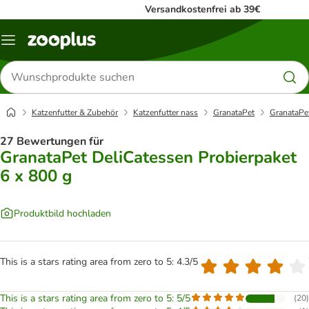
Versandkostenfrei ab 39€
Menü
Produkte
suchen
Katzenfutter & Zubehör
Katzenfutter nass
GranataPet
GranataPet
27 Bewertungen für
GranataPet DeliCatessen Probierpaket
6 x 800 g
Produktbild hochladen
This is a stars rating area from zero to 5: 4.3/5
This is a stars rating area from zero to 5: 5/5
(
20
)