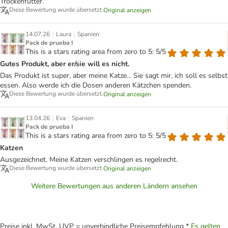
Trockenfutter.
Diese Bewertung wurde übersetzt.
Original anzeigen
|
|
14.07.26
Laura
Spanien
Pack de prueba I
This is a stars rating area from zero to 5: 5/5
Gutes Produkt, aber er/sie will es nicht.
Das Produkt ist super, aber meine Katze... Sie sagt mir, ich soll es selbst
essen. Also werde ich die Dosen anderen Kätzchen spenden.
Diese Bewertung wurde übersetzt.
Original anzeigen
|
|
13.04.26
Eva
Spanien
Pack de prueba I
This is a stars rating area from zero to 5: 5/5
Katzen
Ausgezeichnet. Meine Katzen verschlingen es regelrecht.
Diese Bewertung wurde übersetzt.
Original anzeigen
Weitere Bewertungen aus anderen Ländern ansehen
Preise inkl. MwSt. UVP = unverbindliche Preisempfehlung *
Es gelten