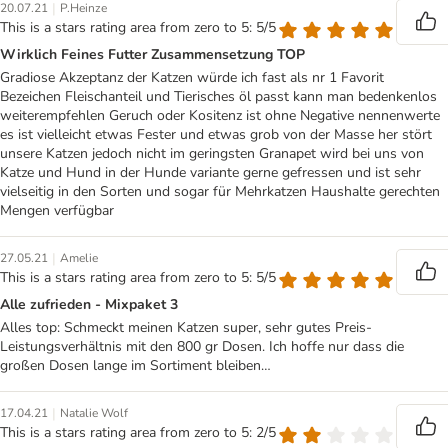
|
20.07.21
P.Heinze
This is a stars rating area from zero to 5: 5/5
Wirklich Feines Futter Zusammensetzung TOP
Gradiose Akzeptanz der Katzen würde ich fast als nr 1 Favorit
Bezeichen Fleischanteil und Tierisches öl passt kann man bedenkenlos
weiterempfehlen Geruch oder Kositenz ist ohne Negative nennenwerte
es ist vielleicht etwas Fester und etwas grob von der Masse her stört
unsere Katzen jedoch nicht im geringsten Granapet wird bei uns von
Katze und Hund in der Hunde variante gerne gefressen und ist sehr
vielseitig in den Sorten und sogar für Mehrkatzen Haushalte gerechten
Mengen verfügbar
|
27.05.21
Amelie
This is a stars rating area from zero to 5: 5/5
Alle zufrieden - Mixpaket 3
Alles top: Schmeckt meinen Katzen super, sehr gutes Preis-
Leistungsverhältnis mit den 800 gr Dosen. Ich hoffe nur dass die
großen Dosen lange im Sortiment bleiben…
|
17.04.21
Natalie Wolf
This is a stars rating area from zero to 5: 2/5