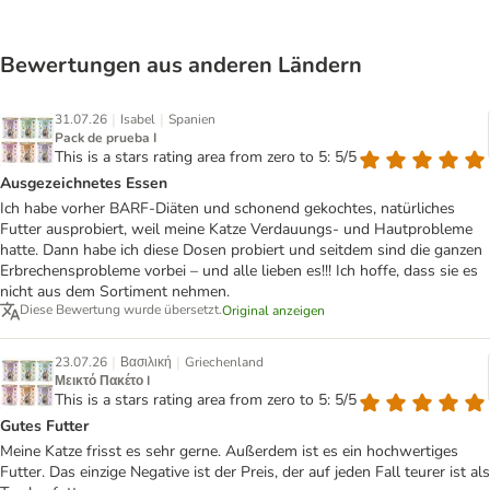
Bewertungen aus anderen Ländern
|
|
31.07.26
Isabel
Spanien
Pack de prueba I
This is a stars rating area from zero to 5: 5/5
Ausgezeichnetes Essen
Ich habe vorher BARF-Diäten und schonend gekochtes, natürliches
Futter ausprobiert, weil meine Katze Verdauungs- und Hautprobleme
hatte. Dann habe ich diese Dosen probiert und seitdem sind die ganzen
Erbrechensprobleme vorbei – und alle lieben es!!! Ich hoffe, dass sie es
nicht aus dem Sortiment nehmen.
Diese Bewertung wurde übersetzt.
Original anzeigen
|
|
23.07.26
Βασιλική
Griechenland
Μεικτό Πακέτο I
This is a stars rating area from zero to 5: 5/5
Gutes Futter
Meine Katze frisst es sehr gerne. Außerdem ist es ein hochwertiges
Futter. Das einzige Negative ist der Preis, der auf jeden Fall teurer ist als