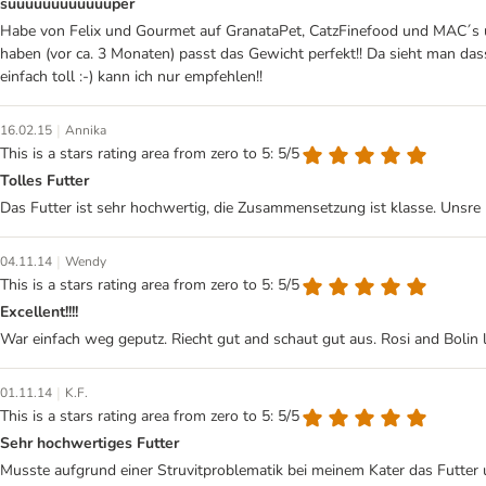
suuuuuuuuuuuuper
Habe von Felix und Gourmet auf GranataPet, CatzFinefood und MAC´s umge
haben (vor ca. 3 Monaten) passt das Gewicht perfekt!! Da sieht man da
einfach toll :-) kann ich nur empfehlen!!
|
16.02.15
Annika
This is a stars rating area from zero to 5: 5/5
Tolles Futter
Das Futter ist sehr hochwertig, die Zusammensetzung ist klasse. Unsre
|
04.11.14
Wendy
This is a stars rating area from zero to 5: 5/5
Excellent!!!!
War einfach weg geputz. Riecht gut and schaut gut aus. Rosi and Bolin li
|
01.11.14
K.F.
This is a stars rating area from zero to 5: 5/5
Sehr hochwertiges Futter
Musste aufgrund einer Struvitproblematik bei meinem Kater das Futter um