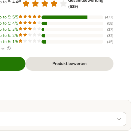
Gesamtbewertung
o to 5: 4.4/5
(639)
o to 5: 5/5
(
477
)
o to 5: 4/5
(
58
)
o to 5: 3/5
(
27
)
o to 5: 2/5
(
32
)
o to 5: 1/5
(
45
)
hen
Produkt bewerten