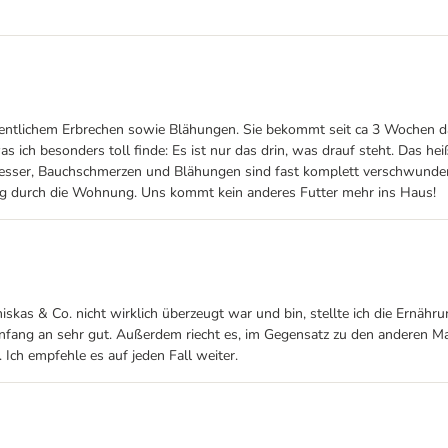
tlichem Erbrechen sowie Blähungen. Sie bekommt seit ca 3 Wochen das Gr
was ich besonders toll finde: Es ist nur das drin, was drauf steht. Das h
 besser, Bauchschmerzen und Blähungen sind fast komplett verschwunden. I
eug durch die Wohnung. Uns kommt kein anderes Futter mehr ins Haus!
iskas & Co. nicht wirklich überzeugt war und bin, stellte ich die Ernähr
n Anfang an sehr gut. Außerdem riecht es, im Gegensatz zu den anderen 
ch empfehle es auf jeden Fall weiter.