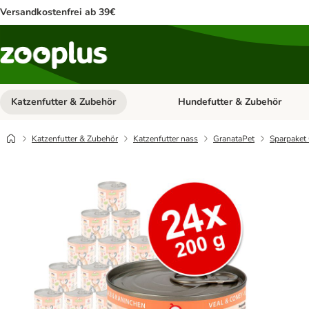
Versandkostenfrei ab 39€
Katzenfutter & Zubehör
Hundefutter & Zubehör
Kategorie-Menü öffnen: Katzenf
Katzenfutter & Zubehör
Katzenfutter nass
GranataPet
Sparpaket 