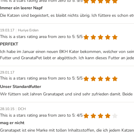
This is a stars rating area from zero to 5: 5/5
Immer ein leerer Napf
Die Katzen sind begeistert, es bleibt nichts übrig. Ich füttere es schon
|
19.03.17
Huriye Erden
This is a stars rating area from zero to 5: 5/5
PERFEKT
Ich habe im Januar einen neuen BKH Kater bekommen, welcher von seinem 
Futter und GranataPet liebt er abgöttisch. Ich kann dieses Futter an j
29.01.17
This is a stars rating area from zero to 5: 5/5
Unser Standardfutter
Wir füttern seit Jahren Granatapet und sind sehr zufrieden damit. Beid
|
28.10.15
DCH
This is a stars rating area from zero to 5: 4/5
mag er nicht
Granatapet ist eine Marke mit tollen Inhaltsstoffen, die ich jedem Katz