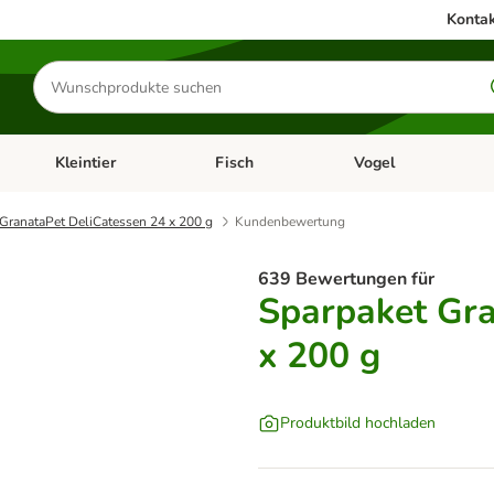
Kontak
Produkte
suchen
Kleintier
Fisch
Vogel
utter & Zubehör
Kategorie-Menü öffnen: Hundefutter & Zubehör
Kategorie-Menü öffnen: Kleintier
Kategorie-Menü öffnen
Ka
GranataPet DeliCatessen 24 x 200 g
Kundenbewertung
639 Bewertungen für
Sparpaket Gra
x 200 g
Produktbild hochladen