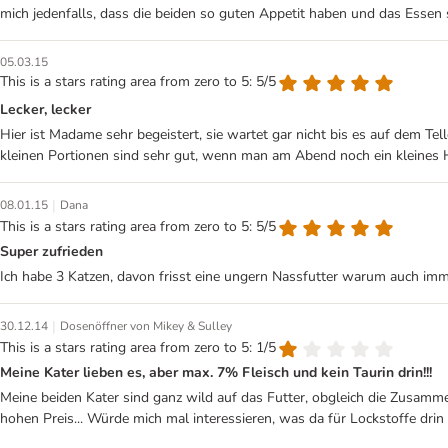
mich jedenfalls, dass die beiden so guten Appetit haben und das Essen
05.03.15
This is a stars rating area from zero to 5: 5/5
Lecker, lecker
Hier ist Madame sehr begeistert, sie wartet gar nicht bis es auf dem Tel
kleinen Portionen sind sehr gut, wenn man am Abend noch ein kleines H
|
08.01.15
Dana
This is a stars rating area from zero to 5: 5/5
Super zufrieden
Ich habe 3 Katzen, davon frisst eine ungern Nassfutter warum auch immer
|
30.12.14
Dosenöffner von Mikey & Sulley
This is a stars rating area from zero to 5: 1/5
Meine Kater lieben es, aber max. 7% Fleisch und kein Taurin drin!!!
Meine beiden Kater sind ganz wild auf das Futter, obgleich die Zusamme
hohen Preis... Würde mich mal interessieren, was da für Lockstoffe drin 