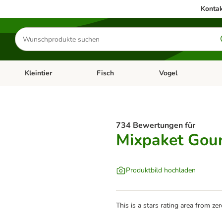
Kontak
Produkte
suchen
Kleintier
Fisch
Vogel
utter & Zubehör
Kategorie-Menü öffnen: Hundefutter & Zubehör
Kategorie-Menü öffnen: Kleintier
Kategorie-Menü öffnen
Ka
734 Bewertungen für
Mixpaket Gour
Produktbild hochladen
This is a stars rating area from zer