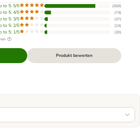
o to 5: 5/5
(
569
)
o to 5: 4/5
(
74
)
o to 5: 3/5
(
37
)
o to 5: 2/5
(
24
)
o to 5: 1/5
(
30
)
hen
Produkt bewerten