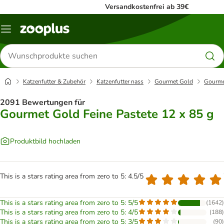
Versandkostenfrei ab 39€
Menü
Produkte
suchen
Katzenfutter & Zubehör
Katzenfutter nass
Gourmet Gold
Gourmet
2091 Bewertungen für
Gourmet Gold Feine Pastete 12 x 85 g
Produktbild hochladen
This is a stars rating area from zero to 5: 4.5/5
This is a stars rating area from zero to 5: 5/5
(
1642
)
This is a stars rating area from zero to 5: 4/5
(
188
)
This is a stars rating area from zero to 5: 3/5
(
90
)