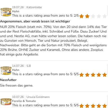
|
19.07.26
Katzenliebe
Huhn
This is a stars rating area from zero to 5: 2/5
Angenommen, aber vorab lesen ist wichtiger
NUR 20% Fleisch (statt min. 70%). Von den 20 sind dann 14% das Tier
und der Rest Fleischabfälle, inkl. Schnäbel und Füße. Dazu Zucker! Und
und und. Nestle AG, man hätte vorher lesen sollen. Die haben noch nie
zu Gunsten von Mensch, Tier und Natur produziert. Belegt.
Nachweisbar. Bitte geht an die Sorten mit 70% Fleisch und wenigstens
20% Brühe. OHNE Zucker und Karamell. Ohne alles andere. Zooplus
hat einige gute Angebote.
|
14.07.26
S.B
Huhn
This is a stars rating area from zero to 5: 5/5
Nassfutter
Sie fressen das gerne.
|
10.07.26
Ursula Goldmann
Forelle & Tomate
This is a stars rating area from zero to 5: 5/5