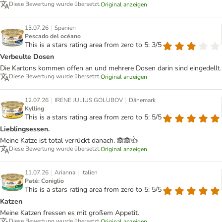
Diese Bewertung wurde übersetzt.
Original anzeigen
|
13.07.26
Spanien
Pescado del océano
This is a stars rating area from zero to 5: 3/5
Verbeulte Dosen
Die Kartons kommen offen an und mehrere Dosen darin sind eingedellt.
Diese Bewertung wurde übersetzt.
Original anzeigen
|
|
12.07.26
IRENE JULIUS GOLUBOV
Dänemark
Kylling
This is a stars rating area from zero to 5: 5/5
Lieblingsessen.
Meine Katze ist total verrückt danach. 🙈🙈👍
Diese Bewertung wurde übersetzt.
Original anzeigen
|
|
11.07.26
Arianna
Italien
Paté: Coniglio
This is a stars rating area from zero to 5: 5/5
Katzen
Meine Katzen fressen es mit großem Appetit.
Diese Bewertung wurde übersetzt.
Original anzeigen