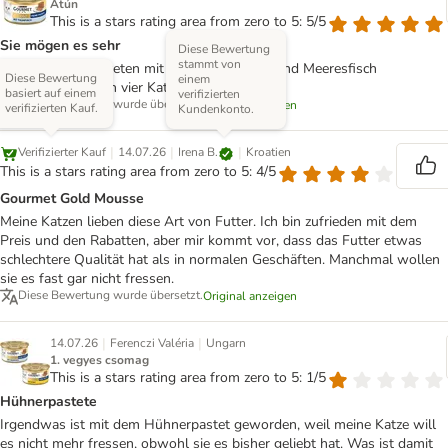
Atún
This is a stars rating area from zero to 5: 5/5
Sie mögen es sehr
Diese Bewertung
stammt von
Die Gourmet-Pasteten mit Huhn, Thunfisch und Meeresfisch
Diese Bewertung
einem
schmecken meinen vier Katzen richtig gut.
basiert auf einem
verifizierten
Diese Bewertung wurde übersetzt.
Original anzeigen
verifizierten Kauf.
Kundenkonto.
|
|
|
Irena B.
Verifizierter Kauf
14.07.26
Kroatien
This is a stars rating area from zero to 5: 4/5
Gourmet Gold Mousse
Meine Katzen lieben diese Art von Futter. Ich bin zufrieden mit dem
Preis und den Rabatten, aber mir kommt vor, dass das Futter etwas
schlechtere Qualität hat als in normalen Geschäften. Manchmal wollen
sie es fast gar nicht fressen.
Diese Bewertung wurde übersetzt.
Original anzeigen
|
|
14.07.26
Ferenczi Valéria
Ungarn
1. vegyes csomag
This is a stars rating area from zero to 5: 1/5
Hühnerpastete
Irgendwas ist mit dem Hühnerpastet geworden, weil meine Katze will
es nicht mehr fressen, obwohl sie es bisher geliebt hat. Was ist damit