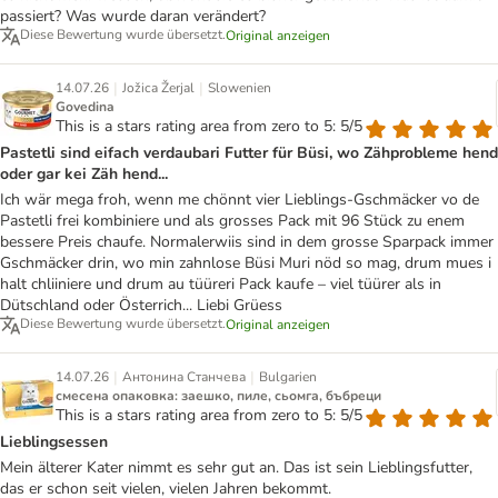
passiert? Was wurde daran verändert?
Diese Bewertung wurde übersetzt.
Original anzeigen
|
|
14.07.26
Jožica Žerjal
Slowenien
Govedina
This is a stars rating area from zero to 5: 5/5
Pastetli sind eifach verdaubari Futter für Büsi, wo Zähprobleme hend
oder gar kei Zäh hend...
Ich wär mega froh, wenn me chönnt vier Lieblings-Gschmäcker vo de
Pastetli frei kombiniere und als grosses Pack mit 96 Stück zu enem
bessere Preis chaufe. Normalerwiis sind in dem grosse Sparpack immer
Gschmäcker drin, wo min zahnlose Büsi Muri nöd so mag, drum mues i
halt chliiniere und drum au tüüreri Pack kaufe – viel tüürer als in
Dütschland oder Österrich... Liebi Grüess
Diese Bewertung wurde übersetzt.
Original anzeigen
|
|
14.07.26
Антонина Станчева
Bulgarien
смесена опаковка: заешко, пиле, сьомга, бъбреци
This is a stars rating area from zero to 5: 5/5
Lieblingsessen
Mein älterer Kater nimmt es sehr gut an. Das ist sein Lieblingsfutter,
das er schon seit vielen, vielen Jahren bekommt.