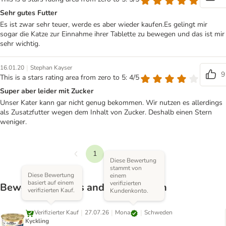
Sehr gutes Futter
Es ist zwar sehr teuer, werde es aber wieder kaufen.Es gelingt mir
sogar die Katze zur Einnahme ihrer Tablette zu bewegen und das ist mir
sehr wichtig.
|
16.01.20
Stephan Kayser
9
This is a stars rating area from zero to 5: 4/5
Super aber leider mit Zucker
Unser Kater kann gar nicht genug bekommen. Wir nutzen es allerdings
als Zusatzfutter wegen dem Inhalt von Zucker. Deshalb einen Stern
weniger.
1
2
3
Vorherige
Diese Bewertung
Weiter
stammt von
Diese Bewertung
einem
basiert auf einem
verifizierten
Bewertungen aus anderen Ländern
verifizierten Kauf.
Kundenkonto.
|
|
|
Mona
Verifizierter Kauf
27.07.26
Schweden
Kyckling