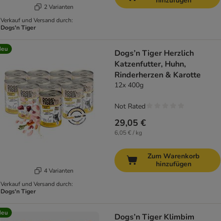
hinzufügen
2 Varianten
Verkauf und Versand durch:
Dogs'n Tiger
Neu
Dogs’n Tiger Herzlich
Katzenfutter, Huhn,
Rinderherzen & Karotte
12x 400g
Not Rated
29,05 €
6,05 € / kg
Zum Warenkorb
hinzufügen
4 Varianten
Verkauf und Versand durch:
Dogs'n Tiger
Neu
Dogs’n Tiger Klimbim