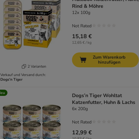
Rind & Möhre
12x 100g
Not Rated
15,18 €
12,65 € / kg
Zum Warenkorb
hinzufügen
2 Varianten
Verkauf und Versand durch:
Dogs'n Tiger
Neu
Dogs’n Tiger Wohltat
Katzenfutter, Huhn & Lachs
6x 200g
Not Rated
12,99 €
10,83 € / kg