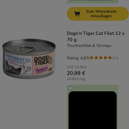
Zum Warenkorb
hinzufügen
Dogs'n Tiger Cat Filet 12 x
70 g
Thunfischfilet & Shrimps
Rating: 4.6/5
(
17
)
UVP
23,88 €
20,99 €
24,99 € / kg