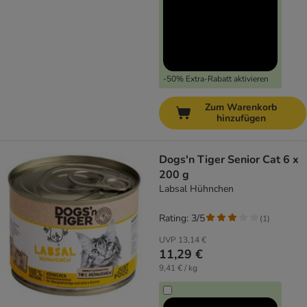
-50% Extra-Rabatt aktivieren
Zum Warenkorb
hinzufügen
Dogs'n Tiger Senior Cat 6 x
200 g
Labsal Hühnchen
Rating: 3/5
(
1
)
UVP
13,14 €
11,29 €
9,41 € / kg