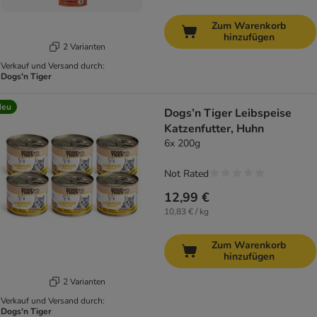
Zum Warenkorb
hinzufügen
2 Varianten
Verkauf und Versand durch:
Dogs'n Tiger
Neu
Dogs’n Tiger Leibspeise
Katzenfutter, Huhn
6x 200g
Not Rated
12,99 €
10,83 € / kg
Zum Warenkorb
hinzufügen
2 Varianten
Verkauf und Versand durch:
Dogs'n Tiger