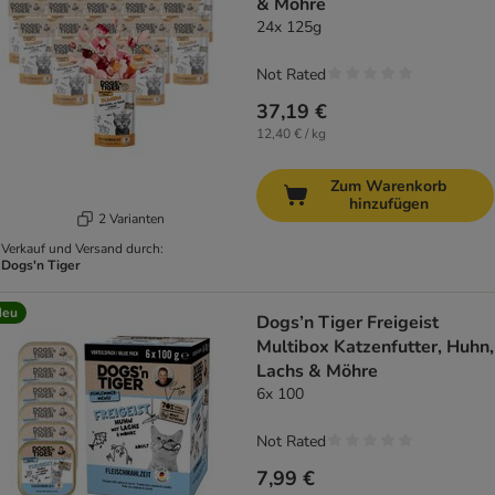
& Möhre
24x 125g
Not Rated
37,19 €
12,40 € / kg
Zum Warenkorb
hinzufügen
2 Varianten
Verkauf und Versand durch:
Dogs'n Tiger
Neu
Dogs’n Tiger Freigeist
Multibox Katzenfutter, Huhn,
Lachs & Möhre
6x 100
Not Rated
7,99 €