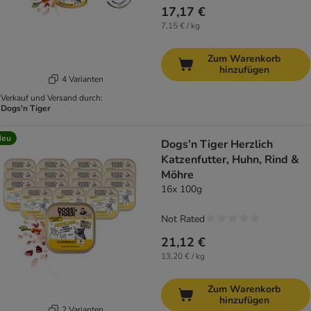
17,17 €
7,15 € / kg
Zum Warenkorb
hinzufügen
4 Varianten
Verkauf und Versand durch:
Dogs'n Tiger
Neu
Dogs’n Tiger Herzlich
Katzenfutter, Huhn, Rind &
Möhre
16x 100g
Not Rated
21,12 €
13,20 € / kg
Zum Warenkorb
hinzufügen
2 Varianten