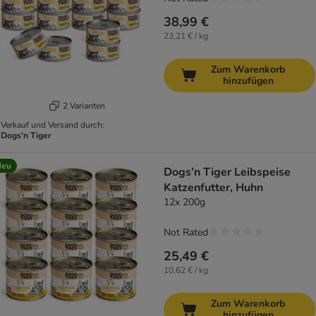
38,99 €
23,21 € / kg
Zum Warenkorb
hinzufügen
2 Varianten
Verkauf und Versand durch:
Dogs'n Tiger
Neu
Dogs’n Tiger Leibspeise
Katzenfutter, Huhn
12x 200g
Not Rated
25,49 €
10,62 € / kg
Zum Warenkorb
hinzufügen