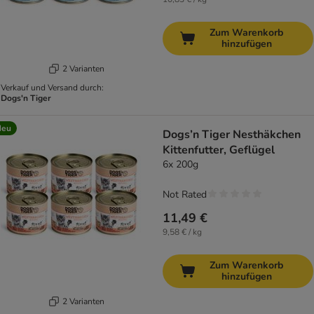
Zum Warenkorb
hinzufügen
2 Varianten
Verkauf und Versand durch:
Dogs'n Tiger
Neu
Dogs’n Tiger Nesthäkchen
Kittenfutter, Geflügel
6x 200g
Not Rated
11,49 €
9,58 € / kg
Zum Warenkorb
hinzufügen
2 Varianten