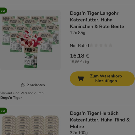
Neu
Dogs’n Tiger Langohr
Katzenfutter, Huhn,
Kaninchen & Rote Beete
12x 85g
Not Rated
16,18 €
15,86 € / kg
Zum Warenkorb
hinzufügen
2 Varianten
Verkauf und Versand durch:
Dogs'n Tiger
Neu
Dogs’n Tiger Herzlich
Katzenfutter, Huhn, Rind &
Möhre
32x 100g