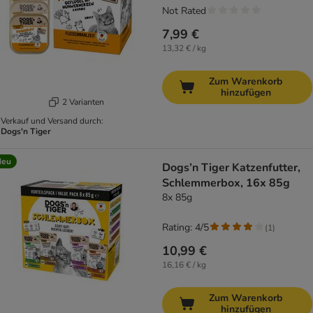
Not Rated
7,99 €
13,32 € / kg
Zum Warenkorb
hinzufügen
2 Varianten
Verkauf und Versand durch:
Dogs'n Tiger
Neu
Dogs’n Tiger Katzenfutter,
Schlemmerbox, 16x 85g
8x 85g
Rating: 4/5
(
1
)
10,99 €
16,16 € / kg
Zum Warenkorb
hinzufügen