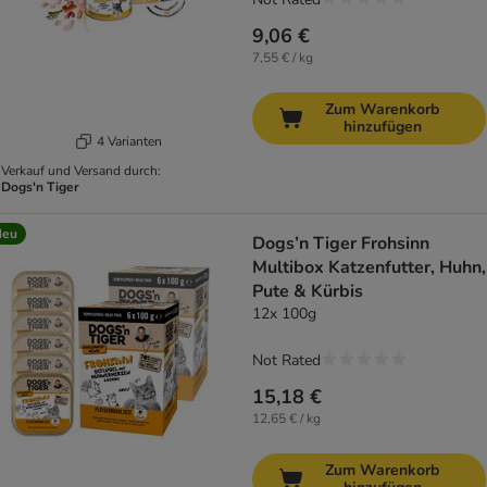
9,06 €
7,55 € / kg
Zum Warenkorb
hinzufügen
4 Varianten
Verkauf und Versand durch:
Dogs'n Tiger
Neu
Dogs’n Tiger Frohsinn
Multibox Katzenfutter, Huhn,
Pute & Kürbis
12x 100g
Not Rated
15,18 €
12,65 € / kg
Zum Warenkorb