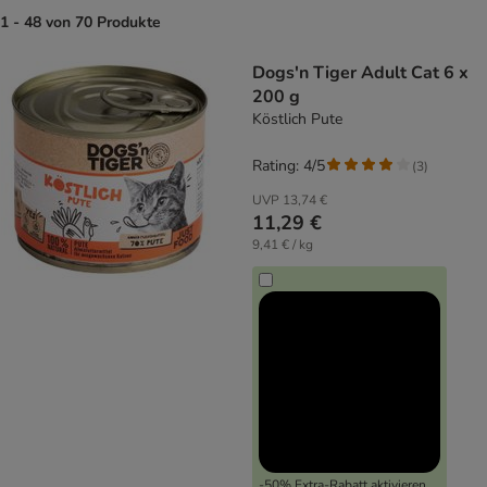
1 - 48 von 70 Produkte
product items have been changed
Dogs'n Tiger Adult Cat 6 x
200 g
Köstlich Pute
Rating: 4/5
(
3
)
UVP
13,74 €
11,29 €
9,41 € / kg
-50% Extra-Rabatt aktivieren