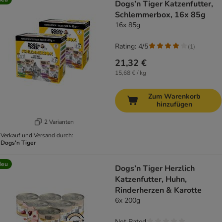
Dogs’n Tiger Katzenfutter,
Schlemmerbox, 16x 85g
16x 85g
Rating: 4/5
(
1
)
21,32 €
15,68 € / kg
Zum Warenkorb
hinzufügen
2 Varianten
Verkauf und Versand durch:
Dogs'n Tiger
Neu
Dogs’n Tiger Herzlich
Katzenfutter, Huhn,
Rinderherzen & Karotte
6x 200g
Not Rated