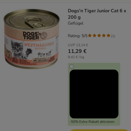
Dogs'n Tiger Junior Cat 6 x
200 g
Geflügel
Rating: 5/5
(
1
)
UVP
13,14 €
11,29 €
9,41 € / kg
-50% Extra-Rabatt aktivieren