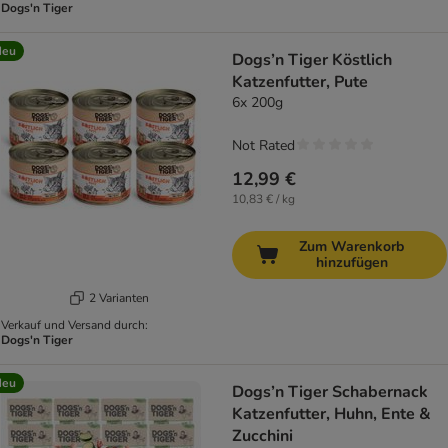
Dogs'n Tiger
Neu
Dogs’n Tiger Köstlich
Katzenfutter, Pute
6x 200g
Not Rated
12,99 €
10,83 € / kg
Zum Warenkorb
hinzufügen
2 Varianten
Verkauf und Versand durch:
Dogs'n Tiger
Neu
Dogs’n Tiger Schabernack
Katzenfutter, Huhn, Ente &
Zucchini