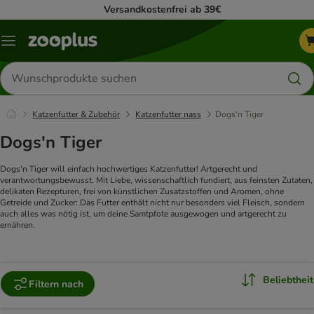
Versandkostenfrei ab 39€
Menü
Produkte
suchen
Katzenfutter & Zubehör
Katzenfutter nass
Dogs'n Tiger
Dogs'n Tiger
Dogs'n Tiger will einfach hochwertiges Katzenfutter! Artgerecht und
verantwortungsbewusst. Mit Liebe, wissenschaftlich fundiert, aus feinsten Zutaten,
delikaten Rezepturen, frei von künstlichen Zusatzstoffen und Aromen, ohne
Getreide und Zucker: Das Futter enthält nicht nur besonders viel Fleisch, sondern
auch alles was nötig ist, um deine Samtpfote ausgewogen und artgerecht zu
ernähren.
​
Beliebtheit
Filtern nach