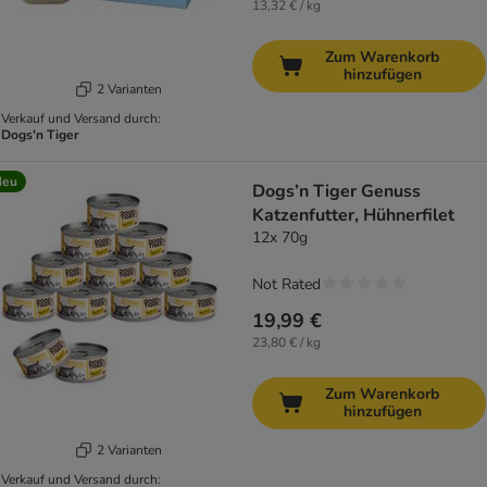
13,32 € / kg
Zum Warenkorb
hinzufügen
2 Varianten
Verkauf und Versand durch:
Dogs'n Tiger
Neu
Dogs’n Tiger Genuss
Katzenfutter, Hühnerfilet
12x 70g
Not Rated
19,99 €
23,80 € / kg
Zum Warenkorb
hinzufügen
2 Varianten
Verkauf und Versand durch: