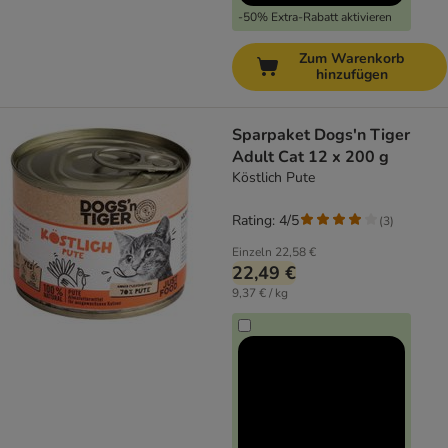
-50% Extra-Rabatt aktivieren
Zum Warenkorb
hinzufügen
Sparpaket Dogs'n Tiger
Adult Cat 12 x 200 g
Köstlich Pute
Rating: 4/5
(
3
)
Einzeln
22,58 €
22,49 €
9,37 € / kg