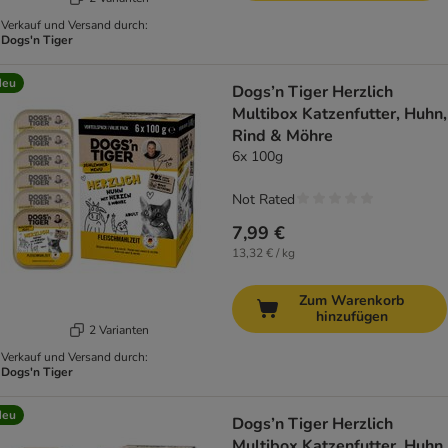
Verkauf und Versand durch:
Dogs'n Tiger
Neu
Dogs’n Tiger Herzlich
Multibox Katzenfutter, Huhn,
Rind & Möhre
6x 100g
Not Rated
7,99 €
13,32 € / kg
Zum Warenkorb
hinzufügen
2 Varianten
Verkauf und Versand durch:
Dogs'n Tiger
Neu
Dogs’n Tiger Herzlich
Multibox Katzenfutter, Huhn,