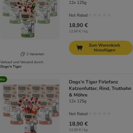
12x 125g
Not Rated
18,90 €
12,60 € / kg
Zum Warenkorb
hinzufügen
2 Varianten
Verkauf und Versand durch:
Dogs'n Tiger
Neu
Dogs’n Tiger Firlefanz
Katzenfutter, Rind, Truthahn
& Möhre
12x 125g
Not Rated
18,90 €
12,60 € / kg