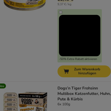
9,37 € / kg
-50% Extra-Rabatt aktivieren
Zum Warenkorb
hinzufügen
Neu
Dogs’n Tiger Frohsinn
Multibox Katzenfutter, Huhn,
Pute & Kürbis
6x 100g