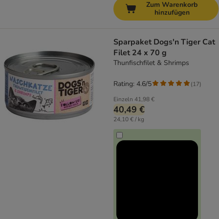
Zum Warenkorb
hinzufügen
Sparpaket Dogs'n Tiger Cat
Filet 24 x 70 g
Thunfischfilet & Shrimps
Rating: 4.6/5
(
17
)
Einzeln
41,98 €
40,49 €
24,10 € / kg