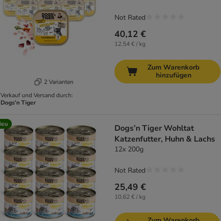
Not Rated
40,12 €
12,54 € / kg
Zum Warenkorb
hinzufügen
2 Varianten
Verkauf und Versand durch:
Dogs'n Tiger
Neu
Dogs’n Tiger Wohltat
Katzenfutter, Huhn & Lachs
12x 200g
Not Rated
25,49 €
10,62 € / kg
Zum Warenkorb