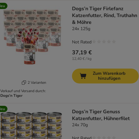
Neu
Dogs’n Tiger Firlefanz
Katzenfutter, Rind, Truthahn
& Möhre
24x 125g
Not Rated
37,19 €
12,40 € / kg
Zum Warenkorb
hinzufügen
2 Varianten
Verkauf und Versand durch:
Dogs'n Tiger
Neu
Dogs’n Tiger Genuss
Katzenfutter, Hühnerfilet
24x 70g
Not Rated