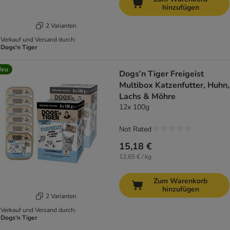
hinzufügen
2 Varianten
Verkauf und Versand durch:
Dogs'n Tiger
Neu
Dogs’n Tiger Freigeist
Multibox Katzenfutter, Huhn,
Lachs & Möhre
12x 100g
Not Rated
15,18 €
12,65 € / kg
Zum Warenkorb
hinzufügen
2 Varianten
Verkauf und Versand durch:
Dogs'n Tiger