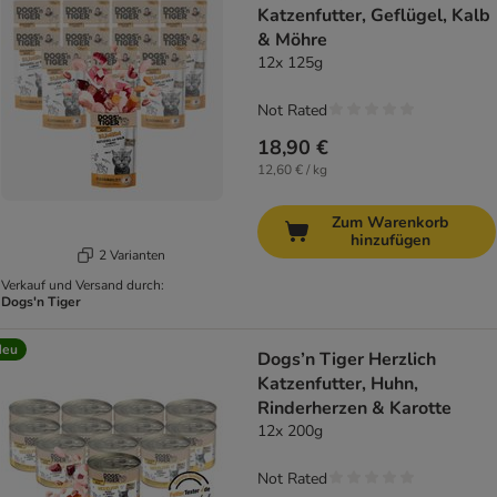
Katzenfutter, Geflügel, Kalb
& Möhre
12x 125g
Not Rated
18,90 €
12,60 € / kg
Zum Warenkorb
hinzufügen
2 Varianten
Verkauf und Versand durch:
Dogs'n Tiger
Neu
Dogs’n Tiger Herzlich
Katzenfutter, Huhn,
Rinderherzen & Karotte
12x 200g
Not Rated