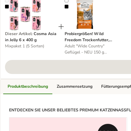
Cosma Asia in Jelly 6 x 400 g
Probiergrößen! Wild Freedom Troc
Dieser Artikel
:
Cosma Asia
Probiergrößen! Wild
in Jelly 6 x 400 g
Freedom Trockenfutter,
Mixpaket 1 (5 Sorten)
Einzeldosen & Snacks
Adult "Wide Country"
Geflügel - NEU 150 g
Trockenfutter
Produktbeschreibung
Zusammensetzung
Fütterungsemp
ENTDECKEN SIE UNSER BELIEBTES PREMIUM KATZENNASSFUTTER