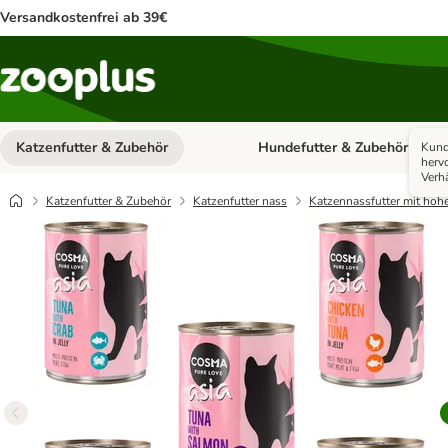
Versandkostenfrei ab 39€
Katzenfutter & Zubehör
Hundefutter & Zubehör
Kund
Kategorie-Menü öffnen: Katzenf
herv
Verhä
Katzenfutter & Zubehör
Katzenfutter nass
Katzennassfutter mit hoh