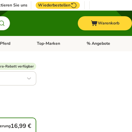
tieren Sie uns
Wiederbestellen
Warenkorb
Pferd
Top-Marken
% Angebote
: Fisch
tegorie-Menü öffnen: Vogel
Kategorie-Menü öffnen: Pferd
Kategorie-Menü öffnen: T
ra-Rabatt verfügbar
16,99 €
ferung