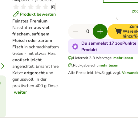
(
0
)
Produkt bewerten
Feinstes
Premium
Zu
Nassfutter
aus viel
Warenk
frischem, saftigem
hinzuf
Fleisch oder zartem
Du sammelst 17 zooPunkte f
Fisch
in schmackhaftem
Produkt
Gelee - mit etwas Reis
Lieferzeit 2-3 Werktage.
mehr lesen
exotisch leicht
Rückgaberecht
mehr lesen
angerichtet. Ernährt Ihre
Katze
artgerecht
und
Alle Preise inkl. MwSt.
ggf. zzgl.
Versand
genussvoll. In der
n
praktischen 400 g Dose.
weiter