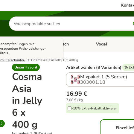
Kontak
Produkte
suchen
Kleintier
Fisch
Vogel
enempfehlungen mit
utter & Zubehör
Kategorie-Menü öffnen: Hundefutter & Zubehör
Kategorie-Menü öffnen: Kleintier
Kategorie-Menü öffnen
Ka
orragendem Preis-Leistungs-
ltnis.
em Fleischanteil
Cosma Asia in Jelly 6 x 400 g
Artikel wählen (8 Varianten)
Unser Favorit
% Ext
Cosma
Mixpaket 1 (5 Sorten)
303001.18
Asia
16,99 €
in Jelly
7,08 € / kg
-10% Extra-Rabatt aktivieren
6 x
400 g
Einzellie
Mixpaket 1 (5 Sorten)