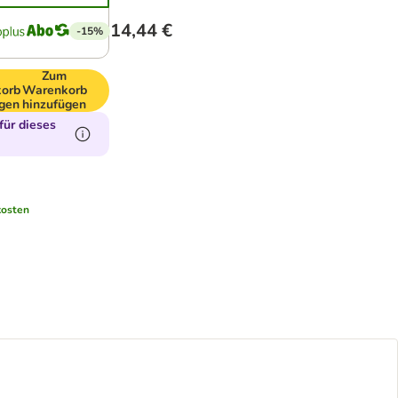
14,44 €
-15%
m
Zum
orb
Warenkorb
ügen
hinzufügen
ür dieses
kosten