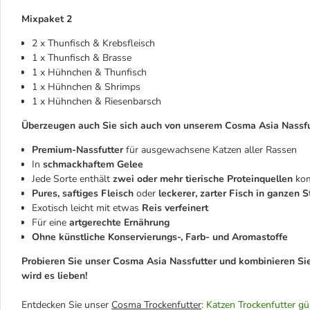
Mixpaket 2
2 x Thunfisch & Krebsfleisch
1 x Thunfisch & Brasse
1 x Hühnchen & Thunfisch
1 x Hühnchen & Shrimps
1 x Hühnchen & Riesenbarsch
Überzeugen auch Sie sich auch von unserem Cosma Asia Nassfu
Premium-Nassfutter
für ausgewachsene Katzen aller Rassen
In
schmackhaftem Gelee
Jede Sorte enthält
zwei oder mehr tierische Proteinquellen
kom
Pures, saftiges Fleisch
oder
leckerer, zarter Fisch in ganzen 
Exotisch leicht mit etwas
Reis verfeinert
Für eine
artgerechte Ernährung
Ohne künstliche Konservierungs-, Farb- und Aromastoffe
Probieren Sie unser Cosma Asia Nassfutter und kombinieren Sie
wird es lieben!
Entdecken Sie unser
Cosma Trockenfutter
:
Katzen Trockenfutter gü