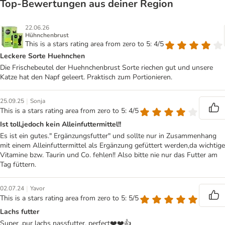
Top‑Bewertungen aus deiner Region
22.06.26
Hühnchenbrust
This is a stars rating area from zero to 5: 4/5
Leckere Sorte Huehnchen
Die Frischebeutel der Huehnchenbrust Sorte riechen gut und unsere
Katze hat den Napf geleert. Praktisch zum Portionieren.
|
25.09.25
Sonja
This is a stars rating area from zero to 5: 4/5
Ist toll,jedoch kein Alleinfuttermittel!!
Es ist ein gutes." Ergänzungsfutter" und sollte nur in Zusammenhang
mit einem Alleinfuttermittel als Ergänzung gefüttert werden,da wichtige
Vitamine bzw. Taurin und Co. fehlen!! Also bitte nie nur das Futter am
Tag füttern.
|
02.07.24
Yavor
This is a stars rating area from zero to 5: 5/5
Lachs futter
Super ,pur lachs nassfutter, perfect❤️❤️👍