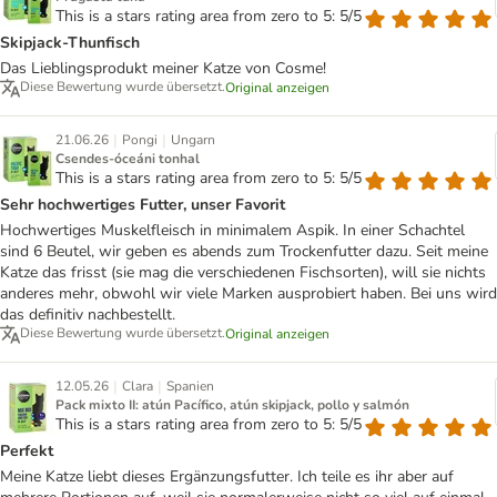
This is a stars rating area from zero to 5: 5/5
Skipjack-Thunfisch
Das Lieblingsprodukt meiner Katze von Cosme!
Diese Bewertung wurde übersetzt.
Original anzeigen
|
|
21.06.26
Pongi
Ungarn
Csendes-óceáni tonhal
This is a stars rating area from zero to 5: 5/5
Sehr hochwertiges Futter, unser Favorit
Hochwertiges Muskelfleisch in minimalem Aspik. In einer Schachtel
sind 6 Beutel, wir geben es abends zum Trockenfutter dazu. Seit meine
Katze das frisst (sie mag die verschiedenen Fischsorten), will sie nichts
anderes mehr, obwohl wir viele Marken ausprobiert haben. Bei uns wird
das definitiv nachbestellt.
Diese Bewertung wurde übersetzt.
Original anzeigen
|
|
12.05.26
Clara
Spanien
Pack mixto II: atún Pacífico, atún skipjack, pollo y salmón
This is a stars rating area from zero to 5: 5/5
Perfekt
Meine Katze liebt dieses Ergänzungsfutter. Ich teile es ihr aber auf