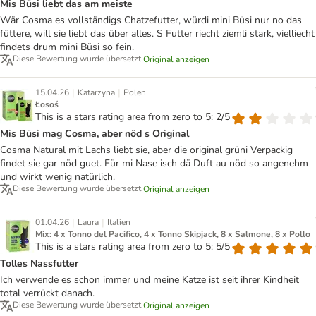
Mis Büsi liebt das am meiste
Wär Cosma es vollständigs Chatzefutter, würdi mini Büsi nur no das
füttere, will sie liebt das über alles. S Futter riecht ziemli stark, vielliecht
findets drum mini Büsi so fein.
Diese Bewertung wurde übersetzt.
Original anzeigen
|
|
15.04.26
Katarzyna
Polen
Łosoś
This is a stars rating area from zero to 5: 2/5
Mis Büsi mag Cosma, aber nöd s Original
Cosma Natural mit Lachs liebt sie, aber die original grüni Verpackig
findet sie gar nöd guet. Für mi Nase isch dä Duft au nöd so angenehm
und wirkt wenig natürlich.
Diese Bewertung wurde übersetzt.
Original anzeigen
|
|
01.04.26
Laura
Italien
Mix: 4 x Tonno del Pacifico, 4 x Tonno Skipjack, 8 x Salmone, 8 x Pollo
This is a stars rating area from zero to 5: 5/5
Tolles Nassfutter
Ich verwende es schon immer und meine Katze ist seit ihrer Kindheit
total verrückt danach.
Diese Bewertung wurde übersetzt.
Original anzeigen