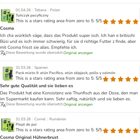
|
|
01.04.26
Tetiana
Polen
Tuńczyk pacyficzny
This is a stars rating area from zero to 5: 5/5
Cosma
Ich cha würklich säge, dass das Produkt super isch. Ich han e britischi
Büsi und es isch immer schwierig, für sie d richtige Futter z finde, aber
mit Cosma frisst sie alles. Empfehle ich.
Diese Bewertung wurde übersetzt.
Original anzeigen
|
31.03.26
Spanien
Pack mixto II: atún Pacífico, atún skipjack, pollo y salmón
This is a stars rating area from zero to 5: 5/5
Sehr gute Qualität und sie lieben es
Das Produkt hat eine Konsistenz wie Thunfisch aus der Dose, den man
im Supermarkt kaufen kann. Sehr saftig, natürlich und sie lieben es.
Diese Bewertung wurde übersetzt.
Original anzeigen
|
|
31.03.26
Cornel
Rumänien
Piept de pui
This is a stars rating area from zero to 5: 5/5
Cosma Original Hühnerbrust