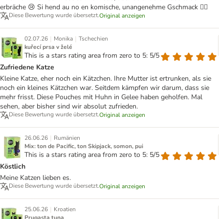
erbräche 😢 Si hend au no en komische, unangenehme Gschmack 🤷‍♀️
Diese Bewertung wurde übersetzt.
Original anzeigen
|
|
02.07.26
Monika
Tschechien
kuřecí prsa v želé
This is a stars rating area from zero to 5: 5/5
Zufriedene Katze
Kleine Katze, eher noch ein Kätzchen. Ihre Mutter ist ertrunken, als sie
noch ein kleines Kätzchen war. Seitdem kämpfen wir darum, dass sie
mehr frisst. Diese Pouches mit Huhn in Gelee haben geholfen. Mal
sehen, aber bisher sind wir absolut zufrieden.
Diese Bewertung wurde übersetzt.
Original anzeigen
|
26.06.26
Rumänien
Mix: ton de Pacific, ton Skipjack, somon, pui
This is a stars rating area from zero to 5: 5/5
Köstlich
Meine Katzen lieben es.
Diese Bewertung wurde übersetzt.
Original anzeigen
|
25.06.26
Kroatien
Prugasta tuna