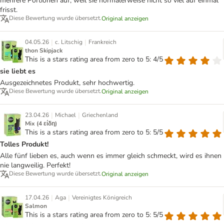
mehrere Portionen auf, weil sie normalerweise nicht so viel auf einmal
frisst.
Diese Bewertung wurde übersetzt.
Original anzeigen
|
|
04.05.26
c. Litschig
Frankreich
thon Skipjack
This is a stars rating area from zero to 5: 4/5
sie liebt es
Ausgezeichnetes Produkt, sehr hochwertig.
Diese Bewertung wurde übersetzt.
Original anzeigen
|
|
23.04.26
Michael
Griechenland
Mix (4 είδη)
This is a stars rating area from zero to 5: 5/5
Tolles Produkt!
Alle fünf lieben es, auch wenn es immer gleich schmeckt, wird es ihnen
nie langweilig. Perfekt!
Diese Bewertung wurde übersetzt.
Original anzeigen
|
|
17.04.26
Aga
Vereinigtes Königreich
Salmon
This is a stars rating area from zero to 5: 5/5