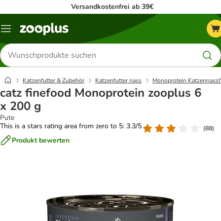
Versandkostenfrei ab 39€
Menü
Produkte
suchen
Katzenfutter & Zubehör
Katzenfutter nass
Monoprotein Katzennassf
catz finefood Monoprotein zooplus 6
x 200 g
Pute
This is a stars rating area from zero to 5: 3.3/5
(
88
)
Produkt bewerten