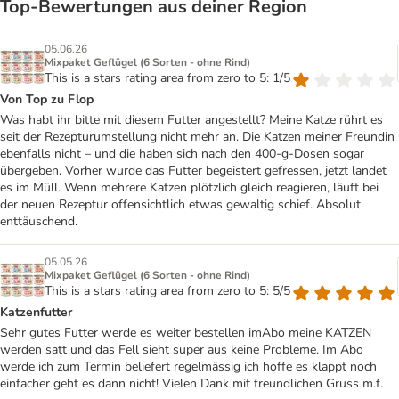
Top‑Bewertungen aus deiner Region
05.06.26
Mixpaket Geflügel (6 Sorten - ohne Rind)
This is a stars rating area from zero to 5: 1/5
Von Top zu Flop
Was habt ihr bitte mit diesem Futter angestellt? Meine Katze rührt es
seit der Rezepturumstellung nicht mehr an. Die Katzen meiner Freundin
ebenfalls nicht – und die haben sich nach den 400-g-Dosen sogar
übergeben. Vorher wurde das Futter begeistert gefressen, jetzt landet
es im Müll. Wenn mehrere Katzen plötzlich gleich reagieren, läuft bei
der neuen Rezeptur offensichtlich etwas gewaltig schief. Absolut
enttäuschend.
05.05.26
Mixpaket Geflügel (6 Sorten - ohne Rind)
This is a stars rating area from zero to 5: 5/5
Katzenfutter
Sehr gutes Futter werde es weiter bestellen imAbo meine KATZEN
werden satt und das Fell sieht super aus keine Probleme. Im Abo
werde ich zum Termin beliefert regelmässig ich hoffe es klappt noch
einfacher geht es dann nicht! Vielen Dank mit freundlichen Gruss m.f.