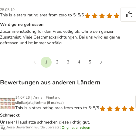
25.05.19
This is a stars rating area from zero to 5: 5/5
Wird gerne gefressen
Zusammenstellung für den Preis völlig ok. Ohne den ganzen
Zusatzmist. Viele Geschmacksrichtungen. Bei uns wird es gerne
gefressen und ist immer vorrätig.
1
2
3
4
5
Vorherige
Weiter
Bewertungen aus anderen Ländern
|
|
14.07.26
Anna
Finnland
siipikarjalajitelma (6 makua)
This is a stars rating area from zero to 5: 5/5
Schmeckt!
Unserer Hauskatze schmecken diese richtig gut.
Diese Bewertung wurde übersetzt.
Original anzeigen