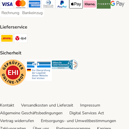
Visa Payment Method
Mastercard Payment Method
American Express Payment Method
Diners Club Payment Method
PayPal Payment Method
Apple Pay Payment Method
Klarna Payment Method
Riverty Payment 
Google P
Rechnung
Bankeinzug
Rechnung Payment Method
Bankeinzug Payment Method
Lieferservice
DHL Shipping Method
DPD Shipping Method
Sicherheit
Security
Security
Security
Kontakt
Versandkosten und Lieferzeit
Impressum
Allgemeine Geschäftsbedingungen
Digital Services Act
Vertrag widerrufen
Entsorgungs- und Umweltbestimmungen
Zahlungsarten
Über uns
Partnerprogramme
Karriere