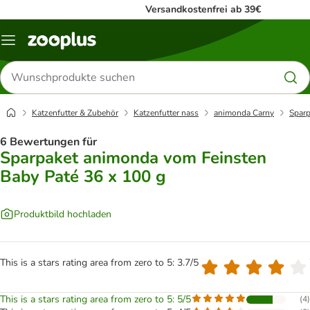
Versandkostenfrei ab 39€
Menü
Produkte
suchen
Katzenfutter & Zubehör
Katzenfutter nass
animonda Carny
Sparp
6 Bewertungen für
Sparpaket animonda vom Feinsten
Baby Paté 36 x 100 g
Produktbild hochladen
This is a stars rating area from zero to 5: 3.7/5
This is a stars rating area from zero to 5: 5/5
(
4
)