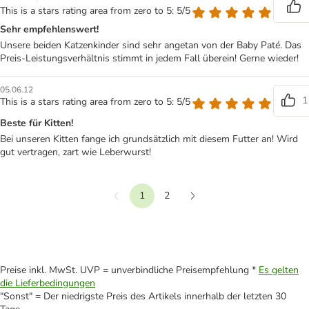
This is a stars rating area from zero to 5: 5/5
Sehr empfehlenswert!
Unsere beiden Katzenkinder sind sehr angetan von der Baby Paté. Das
Preis-Leistungsverhältnis stimmt in jedem Fall überein! Gerne wieder!
05.06.12
1
This is a stars rating area from zero to 5: 5/5
Beste für Kitten!
Bei unseren Kitten fange ich grundsätzlich mit diesem Futter an! Wird
gut vertragen, zart wie Leberwurst!
1
2
Vorherige
Weiter
Preise inkl. MwSt. UVP = unverbindliche Preisempfehlung *
Es gelten
die Lieferbedingungen
"Sonst" = Der niedrigste Preis des Artikels innerhalb der letzten 30