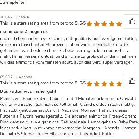
Zu empfehlen
|
10.04.21
natalie
This is a stars rating area from zero to 5: 5/5
maine cone 2 mögen es
nach etlichen anderen versuchen , mit qualitativ hochwertigerem futter,
von einem fleischanteil 95 prozent haben wir nun endlich ein futter
gefunden , was beiden schmeckt. beide vertragen. kein dünnschiss
mehr, keine fressens unlust. bald sind sie zu groß dafür, dann nehmen
wir das animonda vom feinsten adult, auch das wird super vertragen.
|
05.03.21
Andreas
This is a stars rating area from zero to 5: 5/5
Das Futter, was immer geht
Meine zwei Bauernkatzen habe ich mit 4 Monaten bekommen. Obwohl
vorher wahrscheinlich nicht so toll ernährt, sind sie doch recht mäklig.
Fisch z.B. geht überhaupt nicht. Nach drei Monaten hat sich dieses
Futter als Favorit herausgestellt. Die anderen animonda Kitten-Sorten:
Rind geht so gut wie gar nicht. Geflügel naja. Lamm geht so. Baby Pate,
leicht zerkleinert, wird komplett vernascht. Morgens - Abends - immer.
Deshalb 5 Sterne - leider gibt es das nicht als Adult-Futter