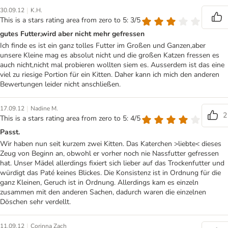
|
30.09.12
K.H.
This is a stars rating area from zero to 5: 3/5
gutes Futter,wird aber nicht mehr gefressen
Ich finde es ist ein ganz tolles Futter im Großen und Ganzen,aber
unsere Kleine mag es absolut nicht und die großen Katzen fressen es
auch nicht,nicht mal probieren wollten siem es. Ausserdem ist das eine
viel zu riesige Portion für ein Kitten. Daher kann ich mich den anderen
Bewertungen leider nicht anschließen.
|
17.09.12
Nadine M.
2
This is a stars rating area from zero to 5: 4/5
Passt.
Wir haben nun seit kurzem zwei Kitten. Das Katerchen >liebte< dieses
Zeug von Beginn an, obwohl er vorher noch nie Nassfutter gefressen
hat. Unser Mädel allerdings fixiert sich lieber auf das Trockenfutter und
würdigt das Paté keines Blickes. Die Konsistenz ist in Ordnung für die
ganz Kleinen, Geruch ist in Ordnung. Allerdings kam es einzeln
zusammen mit den anderen Sachen, dadurch waren die einzelnen
Döschen sehr verdellt.
|
11.09.12
Corinna Zach