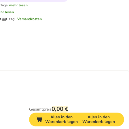
ktage.
mehr lesen
hr lesen
t.
ggf. zzgl.
Versandkosten
0,00 €
Gesamtpreis
Alles in den
Alles in den
Warenkorb legen
Warenkorb legen