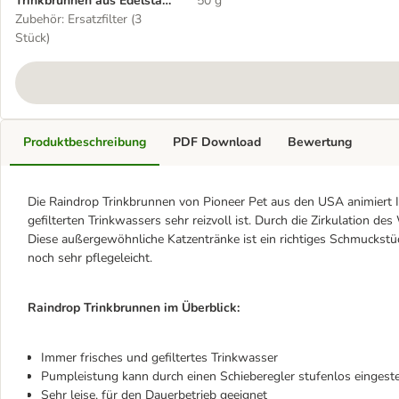
Trinkbrunnen aus Edelstahl,
50 g
1,7 Liter
Zubehör: Ersatzfilter (3
Stück)
Produktbeschreibung
PDF Download
Bewertung
Die Raindrop Trinkbrunnen von Pioneer Pet aus den USA animiert Ih
gefilterten Trinkwassers sehr reizvoll ist. Durch die Zirkulation de
Diese außergewöhnliche Katzentränke ist ein richtiges Schmuckstück
noch sehr pflegeleicht.
Raindrop Trinkbrunnen im Überblick:
Immer frisches und gefiltertes Trinkwasser
Pumpleistung kann durch einen Schieberegler stufenlos eingest
Sehr leise, für den Dauerbetrieb geeignet