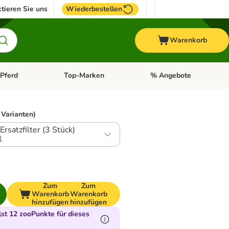
tieren Sie uns
Wiederbestellen
Warenkorb
Pferd
Top-Marken
% Angebote
: Fisch
tegorie-Menü öffnen: Vogel
Kategorie-Menü öffnen: Pferd
Kategorie-Menü öffnen: T
 Varianten)
Ersatzfilter (3 Stück)
1
Zum
Zum
Warenkorb
Warenkorb
hinzufügen
hinzufügen
t 12 zooPunkte für dieses