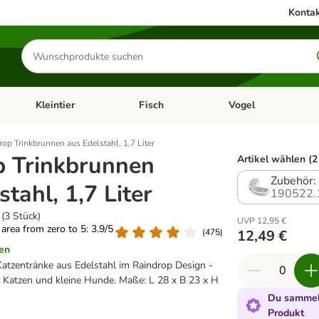
Kontak
Produkte
suchen
Kleintier
Fisch
Vogel
utter & Zubehör
Kategorie-Menü öffnen: Hundefutter & Zubehör
Kategorie-Menü öffnen: Kleintier
Kategorie-Menü öffnen
Ka
rop Trinkbrunnen aus Edelstahl, 1,7 Liter
p Trinkbrunnen
Artikel wählen (2
Zubehör: 
stahl, 1,7 Liter
190522.
 (3 Stück)
UVP 12,95 €
g area from zero to 5: 3.9/5
(
475
)
12,49 €
en
tzentränke aus Edelstahl im Raindrop Design -
r Katzen und kleine Hunde. Maße: L 28 x B 23 x H
Du sammels
Produkt