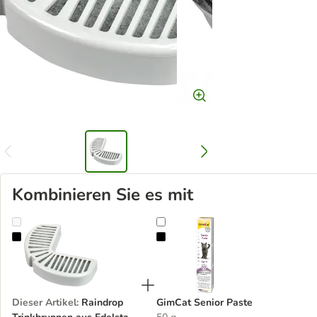
Kombinieren Sie es mit
Raindrop Trinkbrunnen aus Edelstahl, 1,7 Liter
GimCat Senior Paste
Dieser Artikel
:
Raindrop
GimCat Senior Paste