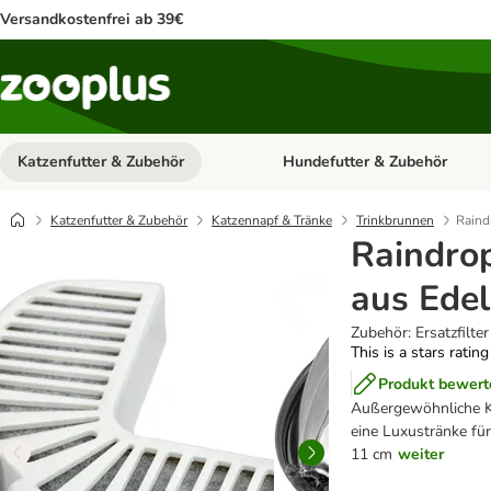
Versandkostenfrei ab 39€
Katzenfutter & Zubehör
Hundefutter & Zubehör
Kategorie-Menü öffnen: Katzenf
Katzenfutter & Zubehör
Katzennapf & Tränke
Trinkbrunnen
Raind
Raindro
aus Edel
Zubehör: Ersatzfilter
This is a stars ratin
Produkt bewert
Außergewöhnliche Ka
eine Luxustränke fü
11 cm
weiter