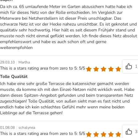
Da ich ca. 65 umlaufende Meter im Garten abzusichern hatte habe ich
mich für dieses Netz von der Rolle entschieden. Im Vergleich zur
Meterware bei Netzherstellern ist dieser Preis unschlagbar. Das
schwarze Netz ist vor der Hecke nahezu unsichtbar. Es ist geknotet und
qualitativ sehr hochwertig. Hier hält es seit diesem Frühjahr stand und
musste noch nicht einmal geflickt werden. Ich finde dieses Netz absolut
empfehlenswert und habe es auch schon oft und gerne
weiterempfohlen
|
29.03.10
Martha
1
This is a stars rating area from zero to 5: 5/5
Tolle Qualität
Ich habe eine sehr große Terrasse die katzensicher gemacht werden
musste, da komme ich mit den Einzel-Netzen nicht wirklich weit. Habe
dann dieses Spitzen-Angebot gefunden und beim transparenten Netz
zugeschlagen! Tolle Qualität, von außen sieht man es fast nicht und
endlich habe ich kein schlechtes Gefühl mehr wenn meine beiden
Lieblinge auf die Terrasse gehen!
|
01.08.08
schalynea
3
This is a stars rating area from zero to 5: 5/5