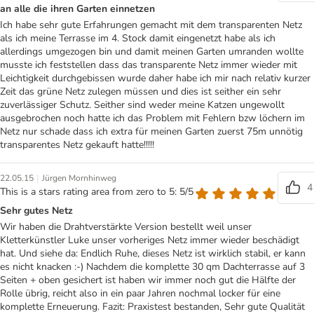
an alle die ihren Garten einnetzen
Ich habe sehr gute Erfahrungen gemacht mit dem transparenten Netz
als ich meine Terrasse im 4. Stock damit eingenetzt habe als ich
allerdings umgezogen bin und damit meinen Garten umranden wollte
musste ich feststellen dass das transparente Netz immer wieder mit
Leichtigkeit durchgebissen wurde daher habe ich mir nach relativ kurzer
Zeit das grüne Netz zulegen müssen und dies ist seither ein sehr
zuverlässiger Schutz. Seither sind weder meine Katzen ungewollt
ausgebrochen noch hatte ich das Problem mit Fehlern bzw löchern im
Netz nur schade dass ich extra für meinen Garten zuerst 75m unnötig
transparentes Netz gekauft hatte!!!!!
|
22.05.15
Jürgen Mornhinweg
4
This is a stars rating area from zero to 5: 5/5
Sehr gutes Netz
Wir haben die Drahtverstärkte Version bestellt weil unser
Kletterkünstler Luke unser vorheriges Netz immer wieder beschädigt
hat. Und siehe da: Endlich Ruhe, dieses Netz ist wirklich stabil, er kann
es nicht knacken :-) Nachdem die komplette 30 qm Dachterrasse auf 3
Seiten + oben gesichert ist haben wir immer noch gut die Hälfte der
Rolle übrig, reicht also in ein paar Jahren nochmal locker für eine
komplette Erneuerung. Fazit: Praxistest bestanden, Sehr gute Qualität