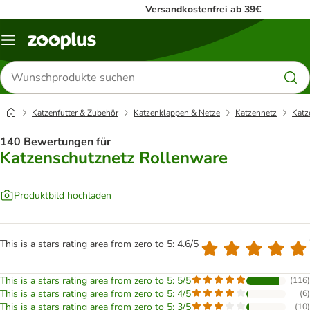
Versandkostenfrei ab 39€
Menü
Produkte
suchen
Katzenfutter & Zubehör
Katzenklappen & Netze
Katzennetz
Katz
140 Bewertungen für
Katzenschutznetz Rollenware
Produktbild hochladen
This is a stars rating area from zero to 5: 4.6/5
This is a stars rating area from zero to 5: 5/5
(
116
)
This is a stars rating area from zero to 5: 4/5
(
6
)
This is a stars rating area from zero to 5: 3/5
(
10
)