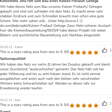
Katzennetz 2mx75m zum Bau eines Katzen Freilauf/ Gehege
Wir habe dieses Netz zum Bau unseres Katzen Freilaufs/ Geheges
gekauft und sind voll zufrieden mit dem Netz. Es macht einen sehr
stabilen Eindruck und zum Schneiden braucht man schon eine gute
Schere. Wer mehr sehen will... Unter http://www.1-2-
do.com/de/projekt/Katzen-Freilauf-Gehege-Zaun-Netz-sicherer-Auslauf-
fuer-die-Kleinen/bauanleitung/5925/# habe dieses Projekt mit vielen
Bildern und ausführlicher Bauanleitung zum Nachbau eingestellt.
|
20.03.12
Katrin
3
This is a stars rating area from zero to 5: 5/5
Spitzenqualität!
Wir haben das Netz vor sechs (!) Jahren bei Zooplus gekauft und damit
unser Grundstück "ausbruchsicher" gemacht. Das Netz hält seit her
jeder Witterung und bis zu acht Katzen stand. Es ist nicht einmal
ausgeblichen und weist auch nach den letzten sehr verschneiten
Wintern keine Schwachstellen auf. Werden es dieses Jahr zur
Erweiterung wieder kaufen.
|
15.11.11
keni
2
This is a stars rating area from zero to 5: 5/5
Super!