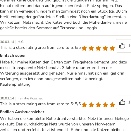
wenn es keine Überdachung gibt, ist die Stangen hinauf am Netz
hinaufklettern und dann auf irgendeinen festen Platz springen. Das
kann man vermeiden, indem man zumindest noch ein Stück (ca. 30 cm
breit) entlang der gefährdeten Stellen eine "Überdachung" im rechten
Winkel zum Netz macht. Die Katze wird Euch die Mühe danken, meine
genießt bereits den Sommer auf Terrasse und Loggia.
|
30.03.14
H.S.
1
This is a stars rating area from zero to 5: 5/5
Einfach super
Habe für meine Katzen den Garten zum Freigehege gemacht und dazu
dieses transparente Netz benutzt. 3 Jahre ununterbrochen der
Witterung ausgesetzt und gehalten. Nur einmal hat sich ein Igel drin
verfangen, den ich dann rausgeschnitten hab. Unbedingte
Kaufempfehlung!
|
30.03.14
Familie Pöschel
1
This is a stars rating area from zero to 5: 5/5
Endlich Ausbruchsicher
Wir haben die komplette Rolle drahtverstärktes Netz für unser Gehege
gekauft. Das durchsichtige Netz wurde von unseren Norwegern
zerbissen und zerfetzt. Jetzt ist endlich Ruhe und alle Katzen bleiben