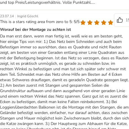
und top Preis/Leistungsverhältnis. Volle Punktzahl.....
|
23.07.14
Ingrid Göschl
1
This is a stars rating area from zero to 5: 5/5
Worauf bei der Montage zu achten ist
Da man erst dann, wenn man fertig ist, weiß wie es am besten geht,
hier einige Tips von mir: 1.) Das Netz beim Schneiden und auch beim
Befestigen immer so ausrichten, dass es Quadrate und nicht Rauten
zeigt, am besten von einer Geraden entlang einer Linie Quadraten aus
mit der Befestigung beginnen. Ist das Netz so verzogen, dass es Rauten
zeigt, ist es praktisch unmöglich, es gerade zu schneiden bzw. im
rechten Winkel zu befestigen und man tut sich später sehr schwer mit
dem Teil. Schneidet man das Netz ohne Hilfe am Besten auf 4 Ecken
etwas Schweres drauflegen, damit es gerade/in Quadrate gezogen liegt.
2.) Am besten zuerst mit Stangen und gespannten Seilen die
Grundstruktur aufbauen und dann ausgehend von einer geraden Linie
und einem rechten Winkel das Netz spannen. Ganz gut ist es zuerst die
Ecken zu befestigen, damit man keine Falten reinbekommt. 3.) Bei
Loggien/überdachten Balkonen ist die Montage mit den Stangen, die am
Geländer befestigt werden, einfacher, nur darauf achten, dass zwischen
Stangen und Mauer möglichst kein Zwischenraum bleibt, durch den sich
die Katze zwängen kann. 3.) Der Hauptweg zum Abhauen für die Katze,