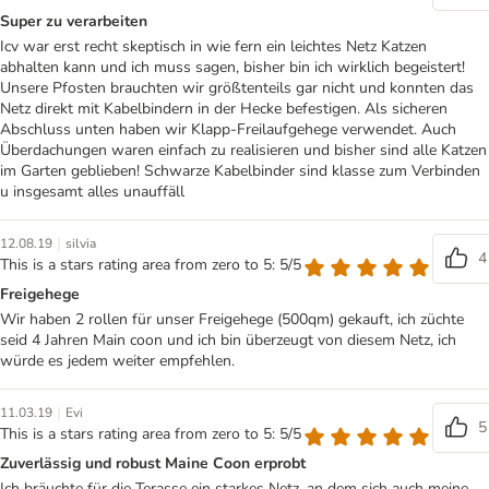
Super zu verarbeiten
Icv war erst recht skeptisch in wie fern ein leichtes Netz Katzen
abhalten kann und ich muss sagen, bisher bin ich wirklich begeistert!
Unsere Pfosten brauchten wir größtenteils gar nicht und konnten das
Netz direkt mit Kabelbindern in der Hecke befestigen. Als sicheren
Abschluss unten haben wir Klapp-Freilaufgehege verwendet. Auch
Überdachungen waren einfach zu realisieren und bisher sind alle Katzen
im Garten geblieben! Schwarze Kabelbinder sind klasse zum Verbinden
u insgesamt alles unauffäll
|
12.08.19
silvia
4
This is a stars rating area from zero to 5: 5/5
Freigehege
Wir haben 2 rollen für unser Freigehege (500qm) gekauft, ich züchte
seid 4 Jahren Main coon und ich bin überzeugt von diesem Netz, ich
würde es jedem weiter empfehlen.
|
11.03.19
Evi
5
This is a stars rating area from zero to 5: 5/5
Zuverlässig und robust Maine Coon erprobt
Ich bräuchte für die Terasse ein starkes Netz, an dem sich auch meine