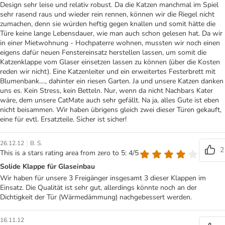
Design sehr leise und relativ robust. Da die Katzen manchmal im Spiel
sehr rasend raus und wieder rein rennen, können wir die Riegel nicht
zumachen, denn sie würden heftig gegen knallen und somit hätte die
Türe keine lange Lebensdauer, wie man auch schon gelesen hat. Da wir
in einer Mietwohnung - Hochpaterre wohnen, mussten wir noch einen
eigens dafür neuen Fenstereinsatz herstellen lassen, um somit die
Katzenklappe vom Glaser einsetzen lassen zu können (über die Kosten
reden wir nicht). Eine Katzenleiter und ein erweitertes Festerbrett mit
Blumenbank...., dahinter ein riesen Garten. Ja und unsere Katzen danken
uns es. Kein Stress, kein Betteln. Nur, wenn da nicht Nachbars Kater
wäre, dem unsere CatMate auch sehr gefällt. Na ja, alles Gute ist eben
nicht beisammen. Wir haben übrigens gleich zwei dieser Türen gekauft,
eine für evtl. Ersatzteile. Sicher ist sicher!
|
26.12.12
B. S.
2
This is a stars rating area from zero to 5: 4/5
Solide Klappe für Glaseinbau
Wir haben für unsere 3 Freigänger insgesamt 3 dieser Klappen im
Einsatz. Die Qualität ist sehr gut, allerdings könnte noch an der
Dichtigkeit der Tür (Wärmedämmung) nachgebessert werden.
16.11.12