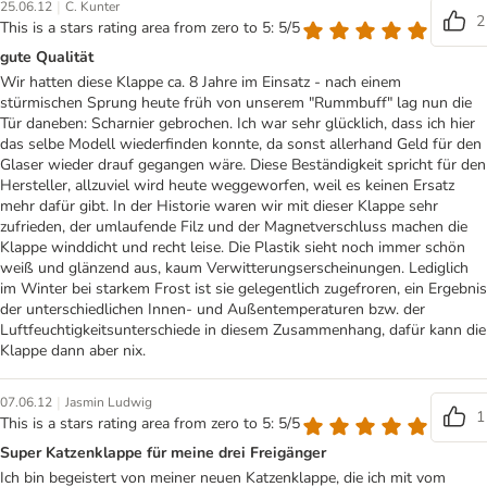
|
25.06.12
C. Kunter
2
This is a stars rating area from zero to 5: 5/5
gute Qualität
Wir hatten diese Klappe ca. 8 Jahre im Einsatz - nach einem
stürmischen Sprung heute früh von unserem "Rummbuff" lag nun die
Tür daneben: Scharnier gebrochen. Ich war sehr glücklich, dass ich hier
das selbe Modell wiederfinden konnte, da sonst allerhand Geld für den
Glaser wieder drauf gegangen wäre. Diese Beständigkeit spricht für den
Hersteller, allzuviel wird heute weggeworfen, weil es keinen Ersatz
mehr dafür gibt. In der Historie waren wir mit dieser Klappe sehr
zufrieden, der umlaufende Filz und der Magnetverschluss machen die
Klappe winddicht und recht leise. Die Plastik sieht noch immer schön
weiß und glänzend aus, kaum Verwitterungserscheinungen. Lediglich
im Winter bei starkem Frost ist sie gelegentlich zugefroren, ein Ergebnis
der unterschiedlichen Innen- und Außentemperaturen bzw. der
Luftfeuchtigkeitsunterschiede in diesem Zusammenhang, dafür kann die
Klappe dann aber nix.
|
07.06.12
Jasmin Ludwig
1
This is a stars rating area from zero to 5: 5/5
Super Katzenklappe für meine drei Freigänger
Ich bin begeistert von meiner neuen Katzenklappe, die ich mit vom