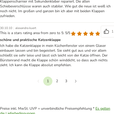
Klappenscharnier mit Sekundenkleber repariert. Die alten
Schiebeverschlüsse waren auch stabiler. Wie gut die neue ist weiß ich
noch nicht. Im großen und ganzen bin ich aber mit beiden Klappen
zufrieden.
|
30.10.10
alexandra kuert
1
This is a stars rating area from zero to 5: 5/5
schöne und praktische Katzenklappe
Ich habe die Katzenklappe in mein Küchenfenster von einem Glaser
einbauen lassen und bin begeistert. Sie sieht gut aus und vor allem
schließt sie sehr leise und lässt sich leicht von der Katze öffnen. Der
Bürstenrand macht die Klappe schön winddicht, so dass auch nichts
zieht. Ich kann die Klappe absolut empfehlen.
1
2
3
Vorherige
Weiter
Preise inkl. MwSt. UVP = unverbindliche Preisempfehlung *
Es gelten
die Lieferbedingungen