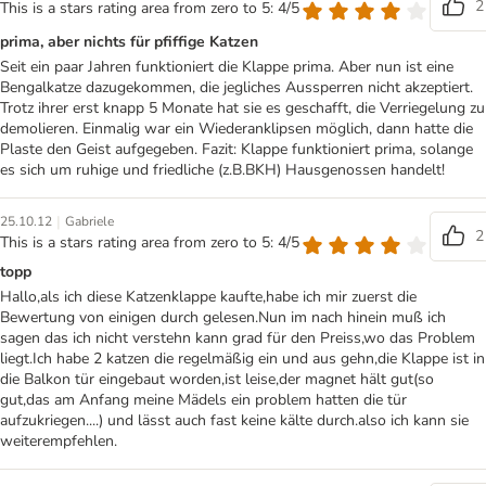
2
This is a stars rating area from zero to 5: 4/5
prima, aber nichts für pfiffige Katzen
Seit ein paar Jahren funktioniert die Klappe prima. Aber nun ist eine
Bengalkatze dazugekommen, die jegliches Aussperren nicht akzeptiert.
Trotz ihrer erst knapp 5 Monate hat sie es geschafft, die Verriegelung zu
demolieren. Einmalig war ein Wiederanklipsen möglich, dann hatte die
Plaste den Geist aufgegeben. Fazit: Klappe funktioniert prima, solange
es sich um ruhige und friedliche (z.B.BKH) Hausgenossen handelt!
|
25.10.12
Gabriele
2
This is a stars rating area from zero to 5: 4/5
topp
Hallo,als ich diese Katzenklappe kaufte,habe ich mir zuerst die
Bewertung von einigen durch gelesen.Nun im nach hinein muß ich
sagen das ich nicht verstehn kann grad für den Preiss,wo das Problem
liegt.Ich habe 2 katzen die regelmäßig ein und aus gehn,die Klappe ist in
die Balkon tür eingebaut worden,ist leise,der magnet hält gut(so
gut,das am Anfang meine Mädels ein problem hatten die tür
aufzukriegen....) und lässt auch fast keine kälte durch.also ich kann sie
weiterempfehlen.