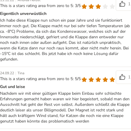
|
13.12.22
Andrea Herbst
1
This is a stars rating area from zero to 5: 3/5
Eigentlich unverwüstlich
Ich habe diese Klappe nun schon ein paar Jahre und sie funktioniert
immer noch gut. Die Klappe macht nur bei sehr tiefen Temperaturen (ab
ca. -8°C) Probleme, da sich das Kondenswasser, welches sich auf der
Innenseite niederschlägt, gefriert und die Klappe dann entweder nur
noch nach innen oder außen aufgeht. Das ist natürlich unpraktisch,
wenn die Katze dann nur noch raus kommt, aber nicht mehr herein. Bei
-15°C ist das schlecht. Bis jetzt habe ich noch keine Lösung dafür
gefunden.
|
24.09.22
Tina
1
This is a stars rating area from zero to 5: 5/5
Gut und leise
Nachdem wir mit einer gültigen Klappe beim Einbau sehr schlechte
Erfahrungen gemacht haben waren wir hier begeistert, sobald man den
Ausschnitt hat geht der Rest von selbst. Außerdem schließt die Klappe
deutlich leiser als unser Billigmodell. Der Magnet ist recht stark und
hält auch kräftigem Wind stand, für Katzen die noch nie eine Klappe
genutzt haben könnte das problematisch werden