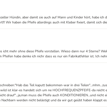
eller Hündin, aber damit sie auch auf Mann und Kinder hört, habe ich die 
! Wir haben die Pfeife allerdings auch mit Kleber fixiert, damit sich die
 icht mehr ohne diese Pfeife vorstellen. Wieso dann nur 4 Sterne? Weil
Pfeifen habe denke ich nichr dass es nur ein Fabrikatfehler ist. Ich nehme
n schreiben:"Hab das Teil kaputt bekommen-war in drei Teilen"...mhm...z
ie wild ist klar-es handelt sich um ne HOCHFREQUENZPFEIFE-da reicht
cht drauf"...ja,man muss die Pfeife auch KONDITIONIEREN...und nicht 
en,die Nachbarn werden nicht belästigt und da wir gut geübt haben klappt 