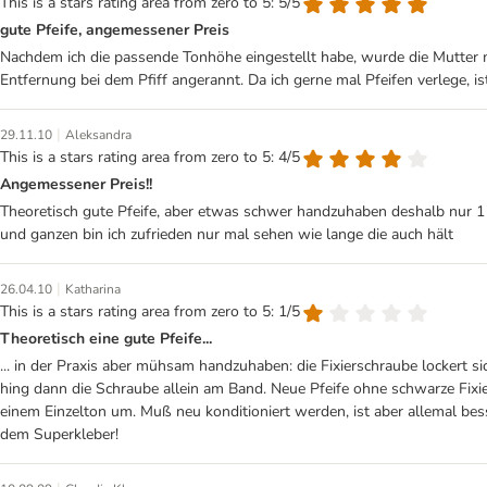
This is a stars rating area from zero to 5: 5/5
gute Pfeife, angemessener Preis
Nachdem ich die passende Tonhöhe eingestellt habe, wurde die Mutter 
Entfernung bei dem Pfiff angerannt. Da ich gerne mal Pfeifen verlege, is
|
29.11.10
Aleksandra
This is a stars rating area from zero to 5: 4/5
Angemessener Preis!!
Theoretisch gute Pfeife, aber etwas schwer handzuhaben deshalb nur 1 
und ganzen bin ich zufrieden nur mal sehen wie lange die auch hält
|
26.04.10
Katharina
This is a stars rating area from zero to 5: 1/5
Theoretisch eine gute Pfeife...
... in der Praxis aber mühsam handzuhaben: die Fixierschraube lockert s
hing dann die Schraube allein am Band. Neue Pfeife ohne schwarze Fixier
einem Einzelton um. Muß neu konditioniert werden, ist aber allemal b
dem Superkleber!