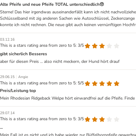
Alte Pfeife und neue Pfeife TOTAL unterschiedlich😞
Sterne! Das hier irgendwas auseinanderfällt kann ich nicht nachvollzie
Schlüsselband mit zig anderen Sachen wie Autoschlüssel, Zeckenzange e
konnte ich nicht rechnen. Die neue gibt auch keinen vernünftigen Hochf
03.12.16
This is a stars rating area from zero to 5: 3/5
gibt sicherlich Besseres
aber für diesen Preis ... also nicht meckern, der Hund hört drauf
|
29.06.15
Angie
This is a stars rating area from zero to 5: 5/5
Preis/Leistung top
Mein Rhodesian Ridgeback Welpe hört einwandfrei auf die Pfeife. Finde s
29.07.14
This is a stars rating area from zero to 5: 3/5
...
Mein Fall ist es nicht und ich habe wieder zur Büffelhornpfeife gewech