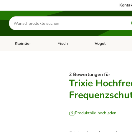
Kontak
Produkte
suchen
Kleintier
Fisch
Vogel
utter & Zubehör
Kategorie-Menü öffnen: Hundefutter & Zubehör
Kategorie-Menü öffnen: Kleintier
Kategorie-Menü öffnen
Ka
2 Bewertungen für
Trixie Hochfr
Frequenzschu
Produktbild hochladen