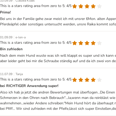
|
10.09.09
Claudia Klaas
This is a stars rating area from zero to 5: 4/5
Prima!
Bei uns in der Familie gehe zwar meist ich mit unsrer 6Mon. alten Appenz
Pferdeäpfel oder sonstiges untersucht werden, unsre Raika kommt sofort!!
|
01.09.09
e-len-a
This is a stars rating area from zero to 5: 4/5
Bin zufrieden
Nach dem mein Hund wuste was ich will klappt es super und ich kann es
aber leider geht bei mir die Schraube ständig auf und da ich zwei von den 
|
11.07.09
Tanja
This is a stars rating area from zero to 5: 4/5
bei RICHTIGER Anwendung super!
Also ich hab ja jetzt die andren Bewertungen mal überflogen...Die Eine
Schmerzen in den Ohren nach Bebrauch"...Ja,wenn man da reinbläst w
wahrnehmen...wieder Andere schreiben:"Mein Hund hört da überhaupt ni
bei Pfiff... Wir sind zufrieden mit der Pfeife,lässt sich super Einstell