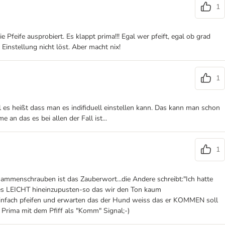
1
Pfeife ausprobiert. Es klappt prima!!! Egal wer pfeift, egal ob grad
 Einstellung nicht löst. Aber macht nix!
1
 es heißt dass man es indifiduell einstellen kann. Das kann man schon
 an das es bei allen der Fall ist...
1
usammenschrauben ist das Zauberwort...die Andere schreibt:"Ich hatte
 es LEICHT hineinzupusten-so das wir den Ton kaum
einfach pfeifen und erwarten das der Hund weiss das er KOMMEN soll
es Prima mit dem Pfiff als "Komm" Signal;-)