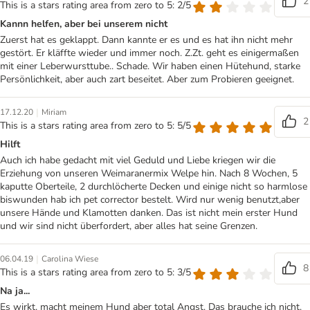
2
This is a stars rating area from zero to 5: 2/5
Kannn helfen, aber bei unserem nicht
Zuerst hat es geklappt. Dann kannte er es und es hat ihn nicht mehr
gestört. Er kläffte wieder und immer noch. Z.Zt. geht es einigermaßen
mit einer Leberwursttube.. Schade. Wir haben einen Hütehund, starke
Persönlichkeit, aber auch zart beseitet. Aber zum Probieren geeignet.
|
17.12.20
Miriam
2
This is a stars rating area from zero to 5: 5/5
Hilft
Auch ich habe gedacht mit viel Geduld und Liebe kriegen wir die
Erziehung von unseren Weimaranermix Welpe hin. Nach 8 Wochen, 5
kaputte Oberteile, 2 durchlöcherte Decken und einige nicht so harmlose
biswunden hab ich pet corrector bestelt. Wird nur wenig benutzt,aber
unsere Hände und Klamotten danken. Das ist nicht mein erster Hund
und wir sind nicht überfordert, aber alles hat seine Grenzen.
|
06.04.19
Carolina Wiese
8
This is a stars rating area from zero to 5: 3/5
Na ja...
Es wirkt, macht meinem Hund aber total Angst. Das brauche ich nicht.