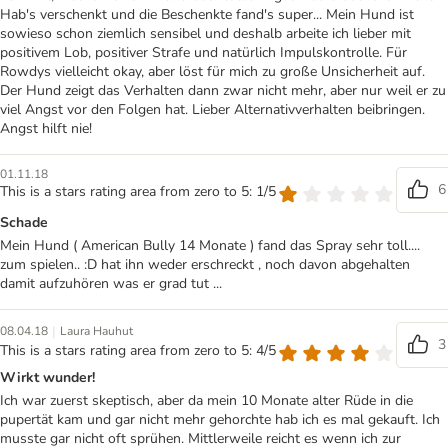
Hab's verschenkt und die Beschenkte fand's super... Mein Hund ist
sowieso schon ziemlich sensibel und deshalb arbeite ich lieber mit
positivem Lob, positiver Strafe und natürlich Impulskontrolle. Für
Rowdys vielleicht okay, aber löst für mich zu große Unsicherheit auf.
Der Hund zeigt das Verhalten dann zwar nicht mehr, aber nur weil er zu
viel Angst vor den Folgen hat. Lieber Alternativverhalten beibringen.
Angst hilft nie!
01.11.18
6
This is a stars rating area from zero to 5: 1/5
Schade
Mein Hund ( American Bully 14 Monate ) fand das Spray sehr toll....
zum spielen.. :D hat ihn weder erschreckt , noch davon abgehalten
damit aufzuhören was er grad tut ...
|
08.04.18
Laura Hauhut
3
This is a stars rating area from zero to 5: 4/5
Wirkt wunder!
Ich war zuerst skeptisch, aber da mein 10 Monate alter Rüde in die
pupertät kam und gar nicht mehr gehorchte hab ich es mal gekauft. Ich
musste gar nicht oft sprühen. Mittlerweile reicht es wenn ich zur