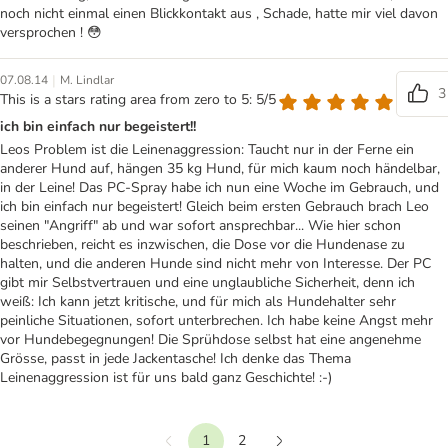
noch nicht einmal einen Blickkontakt aus , Schade, hatte mir viel davon
versprochen ! 😳
|
07.08.14
M. Lindlar
3
This is a stars rating area from zero to 5: 5/5
ich bin einfach nur begeistert!!
Leos Problem ist die Leinenaggression: Taucht nur in der Ferne ein
anderer Hund auf, hängen 35 kg Hund, für mich kaum noch händelbar,
in der Leine! Das PC-Spray habe ich nun eine Woche im Gebrauch, und
ich bin einfach nur begeistert! Gleich beim ersten Gebrauch brach Leo
seinen "Angriff" ab und war sofort ansprechbar... Wie hier schon
beschrieben, reicht es inzwischen, die Dose vor die Hundenase zu
halten, und die anderen Hunde sind nicht mehr von Interesse. Der PC
gibt mir Selbstvertrauen und eine unglaubliche Sicherheit, denn ich
weiß: Ich kann jetzt kritische, und für mich als Hundehalter sehr
peinliche Situationen, sofort unterbrechen. Ich habe keine Angst mehr
vor Hundebegegnungen! Die Sprühdose selbst hat eine angenehme
Grösse, passt in jede Jackentasche! Ich denke das Thema
Leinenaggression ist für uns bald ganz Geschichte! :-)
1
2
Vorherige