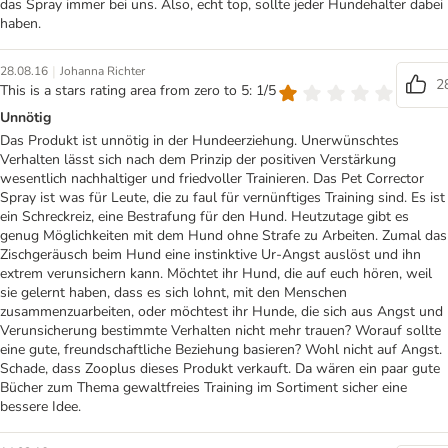
das Spray immer bei uns. Also, echt top, sollte jeder Hundehalter dabei
haben.
|
28.08.16
Johanna Richter
2
This is a stars rating area from zero to 5: 1/5
Unnötig
Das Produkt ist unnötig in der Hundeerziehung. Unerwünschtes
Verhalten lässt sich nach dem Prinzip der positiven Verstärkung
wesentlich nachhaltiger und friedvoller Trainieren. Das Pet Corrector
Spray ist was für Leute, die zu faul für vernünftiges Training sind. Es ist
ein Schreckreiz, eine Bestrafung für den Hund. Heutzutage gibt es
genug Möglichkeiten mit dem Hund ohne Strafe zu Arbeiten. Zumal das
Zischgeräusch beim Hund eine instinktive Ur-Angst auslöst und ihn
extrem verunsichern kann. Möchtet ihr Hund, die auf euch hören, weil
sie gelernt haben, dass es sich lohnt, mit den Menschen
zusammenzuarbeiten, oder möchtest ihr Hunde, die sich aus Angst und
Verunsicherung bestimmte Verhalten nicht mehr trauen? Worauf sollte
eine gute, freundschaftliche Beziehung basieren? Wohl nicht auf Angst.
Schade, dass Zooplus dieses Produkt verkauft. Da wären ein paar gute
Bücher zum Thema gewaltfreies Training im Sortiment sicher eine
bessere Idee.