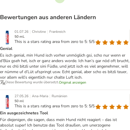
Weiter
Bewertungen aus anderen Ländern
|
|
01.07.26
Christine
Frankreich
50 mL
This is a stars rating area from zero to 5: 5/5
Genial
Es isch genial, min Hund isch vorher unmöglich gsi, scho nur wenn er
d’Büx gseh het, isch er ganz anders worde. Ich han’s gar nöd oft brucht,
nur es chli bitzli unter sini Füdle, und jetzt isch es viel angenehmer, will
er nümme uf d’Lüt ufspringt usw. Echt genial, aber scho es bitzli teuer,
vor allem will’s eigentlich nur chalte Luft isch.
Diese Bewertung wurde übersetzt.
Original anzeigen
|
|
27.05.26
Ana-Maria
Rumänien
50 ml
This is a stars rating area from zero to 5: 5/5
Ein ausgezeichnetes Tool
Für diejenigen, die sagen, dass mein Hund nicht reagiert – das ist
absolut super! Ich benutze das Tool draußen, um unerzogene