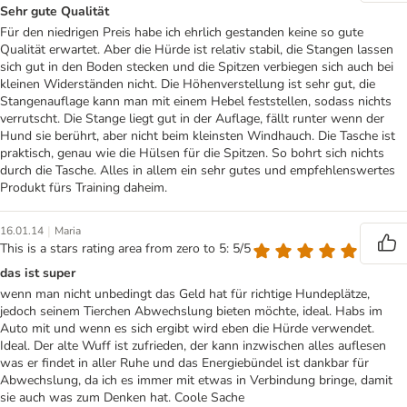
Sehr gute Qualität
Für den niedrigen Preis habe ich ehrlich gestanden keine so gute
Qualität erwartet. Aber die Hürde ist relativ stabil, die Stangen lassen
sich gut in den Boden stecken und die Spitzen verbiegen sich auch bei
kleinen Widerständen nicht. Die Höhenverstellung ist sehr gut, die
Stangenauflage kann man mit einem Hebel feststellen, sodass nichts
verrutscht. Die Stange liegt gut in der Auflage, fällt runter wenn der
Hund sie berührt, aber nicht beim kleinsten Windhauch. Die Tasche ist
praktisch, genau wie die Hülsen für die Spitzen. So bohrt sich nichts
durch die Tasche. Alles in allem ein sehr gutes und empfehlenswertes
Produkt fürs Training daheim.
|
16.01.14
Maria
This is a stars rating area from zero to 5: 5/5
das ist super
wenn man nicht unbedingt das Geld hat für richtige Hundeplätze,
jedoch seinem Tierchen Abwechslung bieten möchte, ideal. Habs im
Auto mit und wenn es sich ergibt wird eben die Hürde verwendet.
Ideal. Der alte Wuff ist zufrieden, der kann inzwischen alles auflesen
was er findet in aller Ruhe und das Energiebündel ist dankbar für
Abwechslung, da ich es immer mit etwas in Verbindung bringe, damit
sie auch was zum Denken hat. Coole Sache