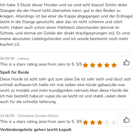
Ich habe 3 Stück dieser Hürden und sie sind echt klasse! Schön dicke
Stangen die der Hund nicht übersehen kann, gut in den Boden zu
kriegen. Allerdings ist bei einer die Kappe abgegangen und der Erdnagel
leicht in die Stange gerutscht, aber das ist nicht schlimm und stört
nicht. Haben auch schon einen Härtetest überstanden (einmal im
Schnee, und einmal ein Goldie der direkt draufgesprungen ist). Es sind
meine absoluten Lieblingshürden und ich werde bestimmt noch mehr
kaufen! LG
|
09.09.09
Larissa
This is a stars rating area from zero to 5: 5/5
Spaß für Beide
Diese Hürde ist echt sehr gut zum üben.Sie ist sehr leich und lässt sich
schnell aufbauen.Ich hatte mir mal selber eine hürde gebaut,die war
wohl zu instabil und mein hund(golden-retriver).Aber diese Hürde die
ich hier bestellt habe,ist super,da sie leicht ist und stabil...vielen dank
auch für die schnelle lieferung.
|
23.06.09
Christiane Goutier-Nillius
This is a stars rating area from zero to 5: 3/5
Verbindungsteile gehen leicht kaputt