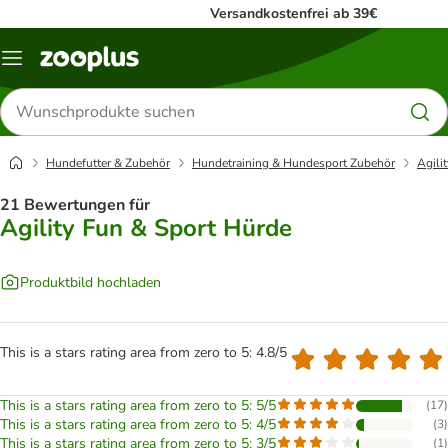
Versandkostenfrei ab 39€
Menü
Produkte
suchen
Hundefutter & Zubehör
Hundetraining & Hundesport Zubehör
Agilit
21 Bewertungen für
Agility Fun & Sport Hürde
Produktbild hochladen
This is a stars rating area from zero to 5: 4.8/5
This is a stars rating area from zero to 5: 5/5
(
17
)
This is a stars rating area from zero to 5: 4/5
(
3
)
This is a stars rating area from zero to 5: 3/5
(
1
)