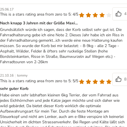
25.06.17
4
This is a stars rating area from zero to 5: 4/5
Nach knapp 3 Jahren mit der Größe Maxi...
Grundsätzlich würde ich sagen, dass der Korb selbst sehr gut ist. Die
Fahrradhalterung gebe ich eine Note 2. Dieses Jahr habe ich ein Riss in
der Fahrradhalterung gemerkt...ich werde eine neue Halterung kaufen
müssen. So wurde der Korb bei mir belastet: - 8-9kg - alle 2 Tage -
Asphalt, Wälder, Felder & öfters sehr ruckelige Stellen (hohe
Bordsteinkanten, Risse in Straße, Baumwurzeln auf Wegen etc.) -
Fahrradtouren von 2-26km
|
21.10.16
tommy
8
This is a stars rating area from zero to 5: 5/5
sehr guter Korb
Habe einen sehr lebhaften kleinen 6kg Terrier, der vom Fahrrad aus
jedes Eichhörnchen und jede Katze jagen möchte und sich daher wie
wild gebärdet. Da bietet dieser Korb wirklich die optimale
Aufbewahrungsart für mein Tier. Durch die feste Montage am
Steuerkopf und nicht am Lenker, auch am e-Bike verspüre ich keinerlei
Unsicherheit im dichten Strassenverkehr. Bei Regen und Kälte läßt sich