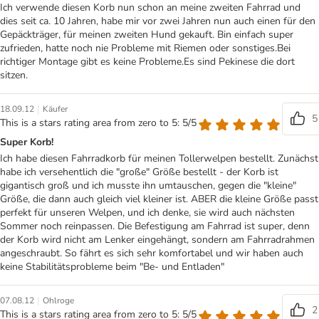
Ich verwende diesen Korb nun schon an meine zweiten Fahrrad und
dies seit ca. 10 Jahren, habe mir vor zwei Jahren nun auch einen für den
Gepäckträger, für meinen zweiten Hund gekauft. Bin einfach super
zufrieden, hatte noch nie Probleme mit Riemen oder sonstiges.Bei
richtiger Montage gibt es keine Probleme.Es sind Pekinese die dort
sitzen.
|
18.09.12
Käufer
5
This is a stars rating area from zero to 5: 5/5
Super Korb!
Ich habe diesen Fahrradkorb für meinen Tollerwelpen bestellt. Zunächst
habe ich versehentlich die "große" Größe bestellt - der Korb ist
gigantisch groß und ich musste ihn umtauschen, gegen die "kleine"
Größe, die dann auch gleich viel kleiner ist. ABER die kleine Größe passt
perfekt für unseren Welpen, und ich denke, sie wird auch nächsten
Sommer noch reinpassen. Die Befestigung am Fahrrad ist super, denn
der Korb wird nicht am Lenker eingehängt, sondern am Fahrradrahmen
angeschraubt. So fährt es sich sehr komfortabel und wir haben auch
keine Stabilitätsprobleme beim "Be- und Entladen"
|
07.08.12
Ohlroge
2
This is a stars rating area from zero to 5: 5/5