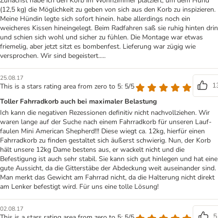
Zunächst habe ich den Korb im Wohnzimmer platziert, um dem Hund
(12,5 kg) die Möglichkeit zu geben von sich aus den Korb zu inspizieren.
Meine Hündin legte sich sofort hinein. habe allerdings noch ein
weicheres Kissen hineingelegt. Beim Radfahren saß sie ruhig hinten drin
und schien sich wohl und sicher zu fühlen. Die Montage war etwas
friemelig, aber jetzt sitzt es bombenfest. Lieferung war zügig wie
versprochen. Wir sind begeistert.....
25.08.17
1
This is a stars rating area from zero to 5: 5/5
Toller Fahrradkorb auch bei maximaler Belastung
Ich kann die negativen Rezessionen definitiv nicht nachvollziehen. Wir
waren lange auf der Suche nach einem Fahrradkorb für unseren Lauf-
faulen Mini American Shepherd!!! Diese wiegt ca. 12kg, hierfür einen
Fahrradkorb zu finden gestaltet sich äußerst schwierig. Nun, der Korb
hält unsere 12kg Dame bestens aus, er wackelt nicht und die
Befestigung ist auch sehr stabil. Sie kann sich gut hinlegen und hat eine
gute Aussicht, da die Gitterstäbe der Abdeckung weit auseinander sind.
Man merkt das Gewicht am Fahrrad nicht, da die Halterung nicht direkt
am Lenker befestigt wird. Für uns eine tolle Lösung!
02.08.17
5
This is a stars rating area from zero to 5: 5/5