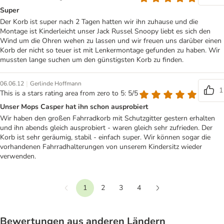
Super
Der Korb ist super nach 2 Tagen hatten wir ihn zuhause und die
Montage ist Kinderleicht unser Jack Russel Snoopy liebt es sich den
Wind um die Ohren wehen zu lassen und wir freuen uns darüber einen
Korb der nicht so teuer ist mit Lenkermontage gefunden zu haben. Wir
mussten lange suchen um den günstigsten Korb zu finden.
|
06.06.12
Gerlinde Hoffmann
1
This is a stars rating area from zero to 5: 5/5
Unser Mops Casper hat ihn schon ausprobiert
Wir haben den großen Fahrradkorb mit Schutzgitter gestern erhalten
und ihn abends gleich ausprobiert - waren gleich sehr zufrieden. Der
Korb ist sehr geräumig, stabil - einfach super. Wir können sogar die
vorhandenen Fahrradhalterungen von unserem Kindersitz wieder
verwenden.
1
2
3
4
Vorherige
Weiter
Bewertungen aus anderen Ländern