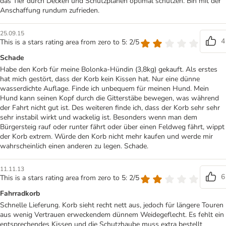
das Tier durch Decken und Schutzplanen optimal schützen. Bin mit der
Anschaffung rundum zufrieden.
25.09.15
4
This is a stars rating area from zero to 5: 2/5
Schade
Habe den Korb für meine Bolonka-Hündin (3,8kg) gekauft. Als erstes
hat mich gestört, dass der Korb kein Kissen hat. Nur eine dünne
wasserdichte Auflage. Finde ich unbequem für meinen Hund. Mein
Hund kann seinen Kopf durch die Gitterstäbe bewegen, was während
der Fahrt nicht gut ist. Des weiteren finde ich, dass der Korb sehr sehr
sehr instabil wirkt und wackelig ist. Besonders wenn man dem
Bürgersteig rauf oder runter fährt oder über einen Feldweg fährt, wippt
der Korb extrem. Würde den Korb nicht mehr kaufen und werde mir
wahrscheinlich einen anderen zu legen. Schade.
11.11.13
6
This is a stars rating area from zero to 5: 2/5
Fahrradkorb
Schnelle Lieferung. Korb sieht recht nett aus, jedoch für längere Touren
aus wenig Vertrauen erweckendem dünnem Weidegeflecht. Es fehlt ein
entsprechendes Kissen und die Schutzhaube muss extra bestellt