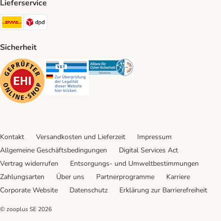
Lieferservice
DHL Shipping Method
DPD Shipping Method
Sicherheit
Security
Security
Security
Kontakt
Versandkosten und Lieferzeit
Impressum
Allgemeine Geschäftsbedingungen
Digital Services Act
Vertrag widerrufen
Entsorgungs- und Umweltbestimmungen
Zahlungsarten
Über uns
Partnerprogramme
Karriere
Corporate Website
Datenschutz
Erklärung zur Barrierefreiheit
© zooplus SE
2026