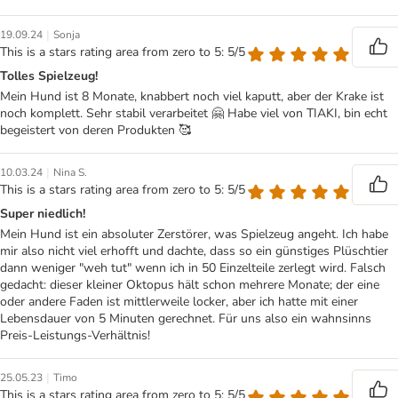
|
19.09.24
Sonja
This is a stars rating area from zero to 5: 5/5
Tolles Spielzeug!
Mein Hund ist 8 Monate, knabbert noch viel kaputt, aber der Krake ist
noch komplett. Sehr stabil verarbeitet 🤗 Habe viel von TIAKI, bin echt
begeistert von deren Produkten 🥰
|
10.03.24
Nina S.
This is a stars rating area from zero to 5: 5/5
Super niedlich!
Mein Hund ist ein absoluter Zerstörer, was Spielzeug angeht. Ich habe
mir also nicht viel erhofft und dachte, dass so ein günstiges Plüschtier
dann weniger "weh tut" wenn ich in 50 Einzelteile zerlegt wird. Falsch
gedacht: dieser kleiner Oktopus hält schon mehrere Monate; der eine
oder andere Faden ist mittlerweile locker, aber ich hatte mit einer
Lebensdauer von 5 Minuten gerechnet. Für uns also ein wahnsinns
Preis-Leistungs-Verhältnis!
|
25.05.23
Timo
This is a stars rating area from zero to 5: 5/5