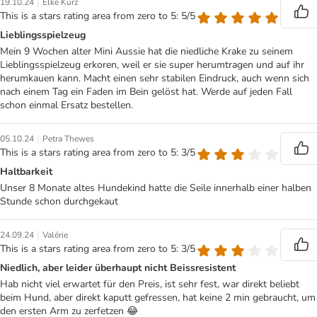
|
19.10.24
Elke Kurz
This is a stars rating area from zero to 5: 5/5
Lieblingsspielzeug
Mein 9 Wochen alter Mini Aussie hat die niedliche Krake zu seinem
Lieblingsspielzeug erkoren, weil er sie super herumtragen und auf ihr
herumkauen kann. Macht einen sehr stabilen Eindruck, auch wenn sich
nach einem Tag ein Faden im Bein gelöst hat. Werde auf jeden Fall
schon einmal Ersatz bestellen.
|
05.10.24
Petra Thewes
This is a stars rating area from zero to 5: 3/5
Haltbarkeit
Unser 8 Monate altes Hundekind hatte die Seile innerhalb einer halben
Stunde schon durchgekaut
|
24.09.24
Valérie
This is a stars rating area from zero to 5: 3/5
Niedlich, aber leider überhaupt nicht Beissresistent
Hab nicht viel erwartet für den Preis, ist sehr fest, war direkt beliebt
beim Hund, aber direkt kaputt gefressen, hat keine 2 min gebraucht, um
den ersten Arm zu zerfetzen 😂