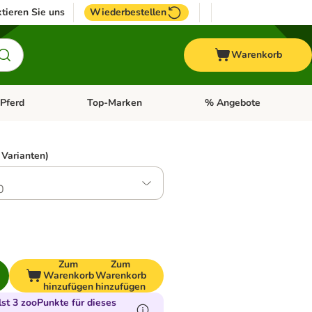
tieren Sie uns
Wiederbestellen
Warenkorb
Pferd
Top-Marken
% Angebote
: Fisch
tegorie-Menü öffnen: Vogel
Kategorie-Menü öffnen: Pferd
Kategorie-Menü öffnen: T
 Varianten)
0
Zum
Zum
Warenkorb
Warenkorb
hinzufügen
hinzufügen
t 3 zooPunkte für dieses