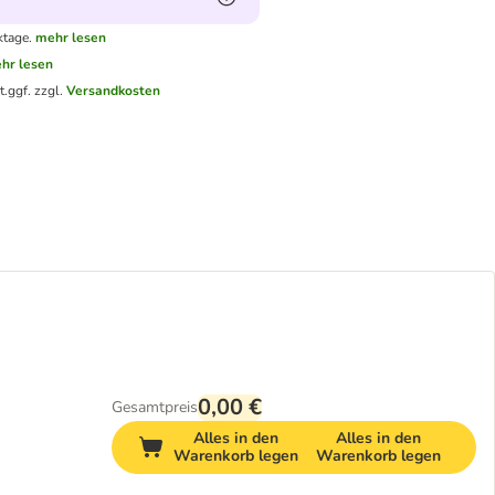
ktage.
mehr lesen
hr lesen
t.
ggf. zzgl.
Versandkosten
0,00 €
Gesamtpreis
Alles in den
Alles in den
Warenkorb legen
Warenkorb legen