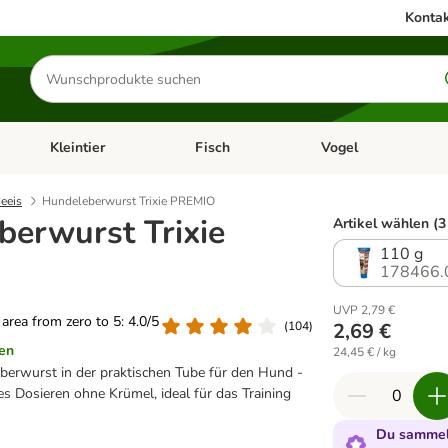
Kontak
Produkte
suchen
Kleintier
Fisch
Vogel
utter & Zubehör
Kategorie-Menü öffnen: Hundefutter & Zubehör
Kategorie-Menü öffnen: Kleintier
Kategorie-Menü öffnen
Ka
eeis
Hundeleberwurst Trixie PREMIO
berwurst Trixie
Artikel wählen (3
110 g
178466.
UVP 2,79 €
g area from zero to 5: 4.0/5
(
104
)
2,69 €
en
24,45 € / kg
berwurst in der praktischen Tube für den Hund -
tes Dosieren ohne Krümel, ideal für das Training
Du sammels