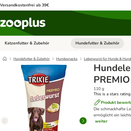
Versandkostenfrei ab 39€
Katzenfutter & Zubehör
Hundefutter & Zubehör
Kategorie-Menü öffnen: Katzenf
Hundefutter & Zubehör
Hundesnacks
Leberwurst für Hunde & Hund
Hundele
PREMIO
110 g
This is a stars ratin
Produkt bewert
Die schmackhafte Le
ermöglicht ein leich
weiter