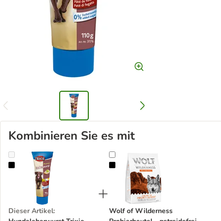
Kombinieren Sie es mit
Hundeleberwurst Trixie PREMIO
Wolf of Wilderness Probierbeutel -
Dieser Artikel
:
Wolf of Wilderness