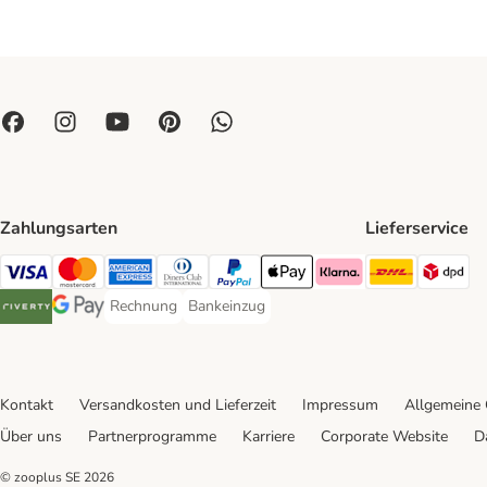
Zahlungsarten
Lieferservice
DHL Ship
DP
Visa Payment Method
Mastercard Payment Method
American Express Payment Method
Diners Club Payment Method
PayPal Payment Method
Apple Pay Payment Method
Klarna Payment Method
Rechnung
Bankeinzug
Rechnung Payment Method
Bankeinzug Payment Method
Riverty Payment Method
Google Pay Payment Method
Kontakt
Versandkosten und Lieferzeit
Impressum
Allgemeine
Über uns
Partnerprogramme
Karriere
Corporate Website
D
© zooplus SE
2026