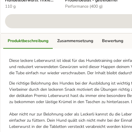
Hundeleberwurst Trixie
Probierbeutel - getreidefrei
PREMIO
110 g
Performance (400 g)
Produktbeschreibung
Zusammensetzung
Bewertung
Diese leckere Leberwurst ist ideal für das Hundetraining oder einfa
und reduziert verwendeten Gewürzen wird dieser Happen deinem Vi
die Tube einfach nur wieder verschrauben. Der Inhalt bleibt dadurch
Die richtige Belohnung des Hundes bei der Ausbildung ist wichtig 
Vierbeiner durch den leckeren Snack motiviert die Übungen richtig 
der delikaten Premio Leberwurst hast du immer eine besondere Bel
zu bekommen oder lästige Krümel in den Taschen zu hinterlassen. 
Aber nicht nur zur Belohnung oder als Leckerli kannst du die L
einfacher zu füttern. Dein Hund quält sich nicht mehr bei der Einna
Leberwurst in der die Tabletten versteckt verabreicht werden könn