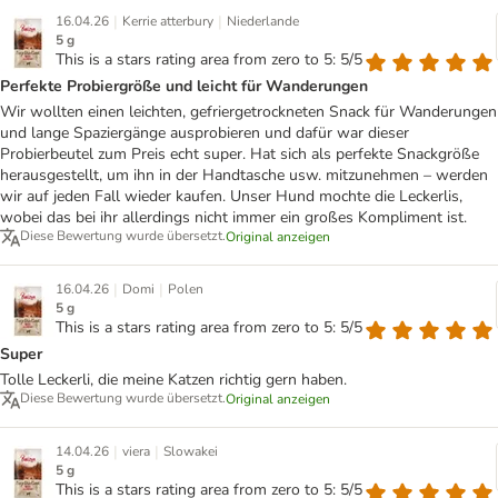
|
|
16.04.26
Kerrie atterbury
Niederlande
5 g
This is a stars rating area from zero to 5: 5/5
Perfekte Probiergröße und leicht für Wanderungen
Wir wollten einen leichten, gefriergetrockneten Snack für Wanderungen
und lange Spaziergänge ausprobieren und dafür war dieser
Probierbeutel zum Preis echt super. Hat sich als perfekte Snackgröße
herausgestellt, um ihn in der Handtasche usw. mitzunehmen – werden
wir auf jeden Fall wieder kaufen. Unser Hund mochte die Leckerlis,
wobei das bei ihr allerdings nicht immer ein großes Kompliment ist.
Diese Bewertung wurde übersetzt.
Original anzeigen
|
|
16.04.26
Domi
Polen
5 g
This is a stars rating area from zero to 5: 5/5
Super
Tolle Leckerli, die meine Katzen richtig gern haben.
Diese Bewertung wurde übersetzt.
Original anzeigen
|
|
14.04.26
viera
Slowakei
5 g
This is a stars rating area from zero to 5: 5/5