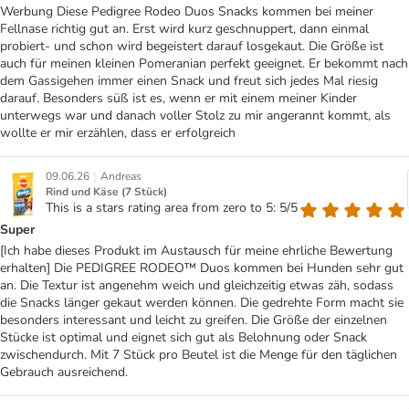
Werbung Diese Pedigree Rodeo Duos Snacks kommen bei meiner
Fellnase richtig gut an. Erst wird kurz geschnuppert, dann einmal
probiert- und schon wird begeistert darauf losgekaut. Die Größe ist
auch für meinen kleinen Pomeranian perfekt geeignet. Er bekommt nach
dem Gassigehen immer einen Snack und freut sich jedes Mal riesig
darauf. Besonders süß ist es, wenn er mit einem meiner Kinder
unterwegs war und danach voller Stolz zu mir angerannt kommt, als
wollte er mir erzählen, dass er erfolgreich
|
09.06.26
Andreas
Rind und Käse (7 Stück)
This is a stars rating area from zero to 5: 5/5
Super
[Ich habe dieses Produkt im Austausch für meine ehrliche Bewertung
erhalten] Die PEDIGREE RODEO™ Duos kommen bei Hunden sehr gut
an. Die Textur ist angenehm weich und gleichzeitig etwas zäh, sodass
die Snacks länger gekaut werden können. Die gedrehte Form macht sie
besonders interessant und leicht zu greifen. Die Größe der einzelnen
Stücke ist optimal und eignet sich gut als Belohnung oder Snack
zwischendurch. Mit 7 Stück pro Beutel ist die Menge für den täglichen
Gebrauch ausreichend.