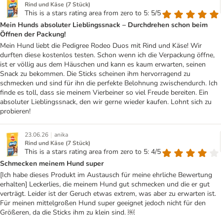
Rind und Käse (7 Stück)
This is a stars rating area from zero to 5: 5/5
Mein Hunds absoluter Lieblingssnack – Durchdrehen schon beim
Öffnen der Packung!
Mein Hund liebt die Pedigree Rodeo Duos mit Rind und Käse! Wir
durften diese kostenlos testen. Schon wenn ich die Verpackung öffne,
ist er völlig aus dem Häuschen und kann es kaum erwarten, seinen
Snack zu bekommen. Die Sticks scheinen ihm hervorragend zu
schmecken und sind für ihn die perfekte Belohnung zwischendurch. Ich
finde es toll, dass sie meinem Vierbeiner so viel Freude bereiten. Ein
absoluter Lieblingssnack, den wir gerne wieder kaufen. Lohnt sich zu
probieren!
|
23.06.26
anika
Rind und Käse (7 Stück)
This is a stars rating area from zero to 5: 4/5
Schmecken meinem Hund super
[Ich habe dieses Produkt im Austausch für meine ehrliche Bewertung
erhalten] Leckerlies, die meinem Hund gut schmecken und die er gut
verträgt. Leider ist der Geruch etwas extrem, was aber zu erwarten ist.
Für meinen mittelgroßen Hund super geeignet jedoch nicht für den
Größeren, da die Sticks ihm zu klein sind. ￼