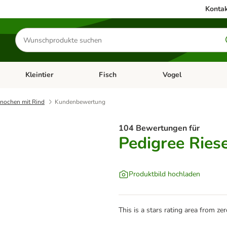
Kontak
Produkte
suchen
Kleintier
Fisch
Vogel
utter & Zubehör
Kategorie-Menü öffnen: Hundefutter & Zubehör
Kategorie-Menü öffnen: Kleintier
Kategorie-Menü öffnen
Ka
knochen mit Rind
Kundenbewertung
104 Bewertungen für
Pedigree Ries
Produktbild hochladen
This is a stars rating area from zer