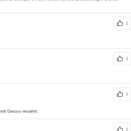
1
1
1
mit Genuss verzehrt.
1