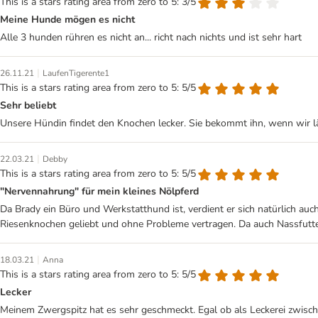
This is a stars rating area from zero to 5: 3/5
Meine Hunde mögen es nicht
Alle 3 hunden rühren es nicht an... richt nach nichts und ist sehr hart
|
26.11.21
LaufenTigerente1
This is a stars rating area from zero to 5: 5/5
Sehr beliebt
Unsere Hündin findet den Knochen lecker. Sie bekommt ihn, wenn wir lä
|
22.03.21
Debby
This is a stars rating area from zero to 5: 5/5
"Nervennahrung" für mein kleines Nölpferd
Da Brady ein Büro und Werkstatthund ist, verdient er sich natürlich auch
Riesenknochen geliebt und ohne Probleme vertragen. Da auch Nassfutter 
|
18.03.21
Anna
This is a stars rating area from zero to 5: 5/5
Lecker
Meinem Zwergspitz hat es sehr geschmeckt. Egal ob als Leckerei zwisc