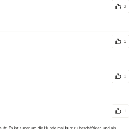
2
1
1
1
uft. Es ist super um die Hunde mal kurz zu beschäftigen und als