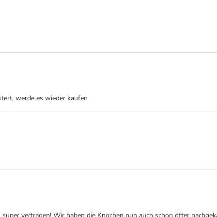
stert, werde es wieder kaufen
 super vertragen! Wir haben die Knochen nun auch schon öfter nachgeka