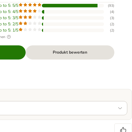
o to 5: 5/5
(
93
)
o to 5: 4/5
(
4
)
o to 5: 3/5
(
3
)
o to 5: 2/5
(
2
)
o to 5: 1/5
(
2
)
hen
Produkt bewerten