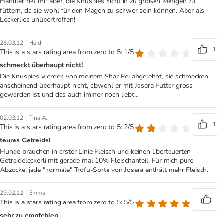
Händler riet mir aber, die Knuspies nicht in zu großen Mengen zu
füttern, da sie wohl für den Magen zu schwer sein können. Aber als
Leckerlies unübertroffen!
|
26.03.12
Heidi
1
This is a stars rating area from zero to 5: 1/5
schmeckt überhaupt nicht!
Die Knuspies werden von meinem Shar Pei abgelehnt, sie schmecken
anscheinend überhaupt nicht, obwohl er mit Josera Futter gross
geworden ist und das auch immer noch liebt...
|
02.03.12
Tina A.
1
This is a stars rating area from zero to 5: 2/5
teures Getreide!
Hunde brauchen in erster Linie Fleisch und keinen überteuerten
Getreideleckerli mit gerade mal 10% Fleischanteil. Für mich pure
Abzocke, jede "normale" Trofu-Sorte von Josera enthält mehr Fleisch.
|
29.02.12
Emma
This is a stars rating area from zero to 5: 5/5
sehr zu empfehlen