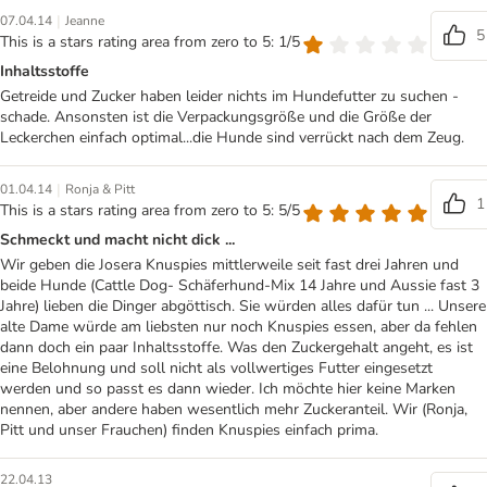
|
07.04.14
Jeanne
5
This is a stars rating area from zero to 5: 1/5
Inhaltsstoffe
Getreide und Zucker haben leider nichts im Hundefutter zu suchen -
schade. Ansonsten ist die Verpackungsgröße und die Größe der
Leckerchen einfach optimal...die Hunde sind verrückt nach dem Zeug.
|
01.04.14
Ronja & Pitt
1
This is a stars rating area from zero to 5: 5/5
Schmeckt und macht nicht dick ...
Wir geben die Josera Knuspies mittlerweile seit fast drei Jahren und
beide Hunde (Cattle Dog- Schäferhund-Mix 14 Jahre und Aussie fast 3
Jahre) lieben die Dinger abgöttisch. Sie würden alles dafür tun ... Unsere
alte Dame würde am liebsten nur noch Knuspies essen, aber da fehlen
dann doch ein paar Inhaltsstoffe. Was den Zuckergehalt angeht, es ist
eine Belohnung und soll nicht als vollwertiges Futter eingesetzt
werden und so passt es dann wieder. Ich möchte hier keine Marken
nennen, aber andere haben wesentlich mehr Zuckeranteil. Wir (Ronja,
Pitt und unser Frauchen) finden Knuspies einfach prima.
22.04.13