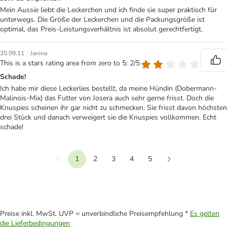
Mein Aussie liebt die Leckerchen und ich finde sie super praktisch für
unterwegs. Die Größe der Leckerchen und die Packungsgröße ist
optimal, das Preis-Leistungsverhältnis ist absolut gerechtfertigt.
|
20.09.11
Janina
This is a stars rating area from zero to 5: 2/5
Schade!
Ich habe mir diese Leckerlies bestellt, da meine Hündin (Dobermann-
Malinois-Mix) das Futter von Josera auch sehr gerne frisst. Doch die
Knuspies scheinen ihr gar nicht zu schmecken. Sie frisst davon höchsten
drei Stück und danach verweigert sie die Knuspies vollkommen. Echt
schade!
1
2
3
4
5
Vorherige
Weiter
Preise inkl. MwSt. UVP = unverbindliche Preisempfehlung *
Es gelten
die Lieferbedingungen