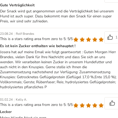
Gute Verträglichkeit
Der Snack wird gut angenommen und die Verträglichkeit bei unserem
Hund ist auch super. Dazu bekommt man den Snack für einen super
Preis, wir sind sehr zufrieden.
|
23.08.24
Rolf Brandes
1
This is a stars rating area from zero to 5: 5/5
Es ist kein Zucker enthalten wie behauptet !
Josera hat auf meine Email wie folgt geantwortet : Guten Morgen Herr
Brandes, vielen Dank für Ihre Nachricht und dass Sie sich an uns
wenden. Wir verarbeiten keinen Zucker in unserem Hundefutter und
auch nicht in den Knuspies. Gerne stelle ich Ihnen die
Zusammensetzung nachstehend zur Verfügung: Zusammensetzung
Knuspies: Getrocknetes Geflügelprotein (Geflügel 17,0 %,Ente 15,0 %);
Vollkornmais; Gerste; Rübenfaser; Reis; hydrolysiertes Geflügelprotein;
hydrolysiertes pflanzliches P
|
01.02.24
Kelly A.
This is a stars rating area from zero to 5: 5/5
Lecker
Meine Hündin frisst sie gern.