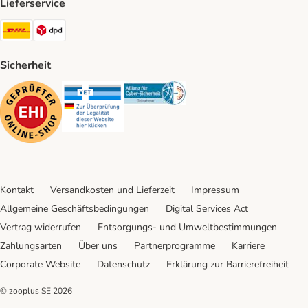
Lieferservice
DHL Shipping Method
DPD Shipping Method
Sicherheit
Security
Security
Security
Kontakt
Versandkosten und Lieferzeit
Impressum
Allgemeine Geschäftsbedingungen
Digital Services Act
Vertrag widerrufen
Entsorgungs- und Umweltbestimmungen
Zahlungsarten
Über uns
Partnerprogramme
Karriere
Corporate Website
Datenschutz
Erklärung zur Barrierefreiheit
© zooplus SE
2026