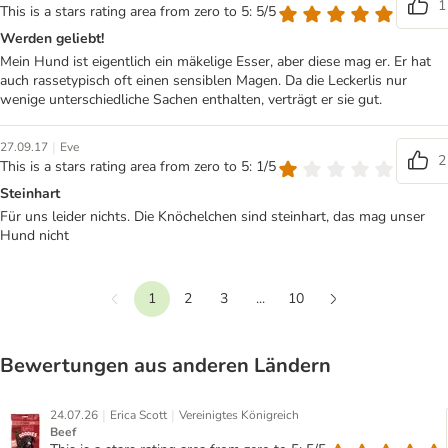
1
This is a stars rating area from zero to 5: 5/5
Werden geliebt!
Mein Hund ist eigentlich ein mäkelige Esser, aber diese mag er. Er hat
auch rassetypisch oft einen sensiblen Magen. Da die Leckerlis nur
wenige unterschiedliche Sachen enthalten, verträgt er sie gut.
|
27.09.17
Eve
2
This is a stars rating area from zero to 5: 1/5
Steinhart
Für uns leider nichts. Die Knöchelchen sind steinhart, das mag unser
Hund nicht
1
2
3
...
10
Vorherige
Weiter
Bewertungen aus anderen Ländern
|
|
24.07.26
Erica Scott
Vereinigtes Königreich
Beef