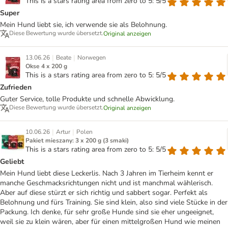
This is a stars rating area from zero to 5: 5/5
Super
Mein Hund liebt sie, ich verwende sie als Belohnung.
Diese Bewertung wurde übersetzt.
Original anzeigen
|
|
13.06.26
Beate
Norwegen
Okse 4 x 200 g
This is a stars rating area from zero to 5: 5/5
Zufrieden
Guter Service, tolle Produkte und schnelle Abwicklung.
Diese Bewertung wurde übersetzt.
Original anzeigen
|
|
10.06.26
Artur
Polen
Pakiet mieszany: 3 x 200 g (3 smaki)
This is a stars rating area from zero to 5: 5/5
Geliebt
Mein Hund liebt diese Leckerlis. Nach 3 Jahren im Tierheim kennt er
manche Geschmacksrichtungen nicht und ist manchmal wählerisch.
Aber auf diese stürzt er sich richtig und sabbert sogar. Perfekt als
Belohnung und fürs Training. Sie sind klein, also sind viele Stücke in der
Packung. Ich denke, für sehr große Hunde sind sie eher ungeeignet,
weil sie zu klein wären, aber für einen mittelgroßen Hund wie meinen