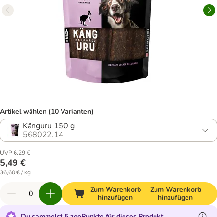
Artikel wählen (10 Varianten)
Känguru 150 g
568022.14
UVP 6,29 €
5,49 €
36,60 € / kg
Zum Warenkorb
Zum Warenkorb
hinzufügen
hinzufügen
Du sammelst 5 zooPunkte für dieses Produkt