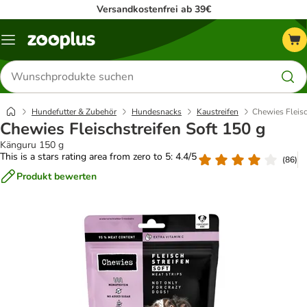
Versandkostenfrei ab 39€
Menü
Produkte
suchen
Hundefutter & Zubehör
Hundesnacks
Kaustreifen
Chewies Fleisc
Chewies Fleischstreifen Soft 150 g
Känguru 150 g
This is a stars rating area from zero to 5: 4.4/5
(
86
)
Produkt bewerten