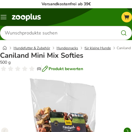
Versandkostenfrei ab 39€
Menü
Produkte
suchen
Hundefutter & Zubehör
Hundesnacks
für kleine Hunde
Caniland 
Caniland Mini Mix Softies
500 g
Produkt bewerten
(
0
)