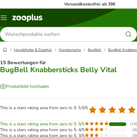
Versandkostenfrei ab 39€
Menü
Produkte
suchen
Hundefutter & Zubehör
Hundesnacks
BugBell
BugBell Knabberst
15 Bewertungen für
BugBell Knabbersticks Belly Vital
Produktbild hochladen
This is a stars rating area from zero to 5: 5.0/5
This is a stars rating area from zero to 5: 5/5
(
15
)
This is a stars rating area from zero to 5: 4/5
(
0
)
This is a stars rating area from zero to 5: 3/5
(
0
)