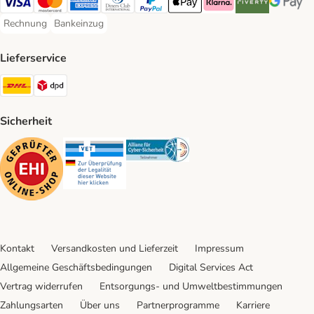
Visa Payment Method
Mastercard Payment Method
American Express Payment Method
Diners Club Payment Method
PayPal Payment Method
Apple Pay Payment Method
Klarna Payment Method
Riverty Payment 
Google P
Rechnung
Bankeinzug
Rechnung Payment Method
Bankeinzug Payment Method
Lieferservice
DHL Shipping Method
DPD Shipping Method
Sicherheit
Security
Security
Security
Kontakt
Versandkosten und Lieferzeit
Impressum
Allgemeine Geschäftsbedingungen
Digital Services Act
Vertrag widerrufen
Entsorgungs- und Umweltbestimmungen
Zahlungsarten
Über uns
Partnerprogramme
Karriere