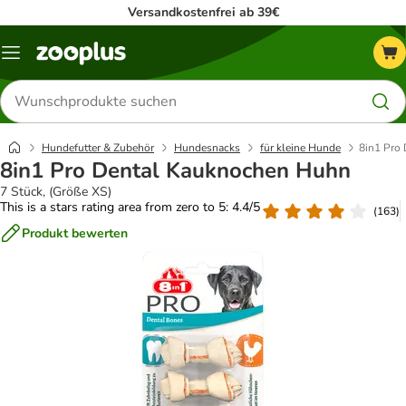
Versandkostenfrei ab 39€
Menü
Produkte
suchen
Hundefutter & Zubehör
Hundesnacks
für kleine Hunde
8in1 Pro
8in1 Pro Dental Kauknochen Huhn
7 Stück, (Größe XS)
This is a stars rating area from zero to 5: 4.4/5
(
163
)
Produkt bewerten