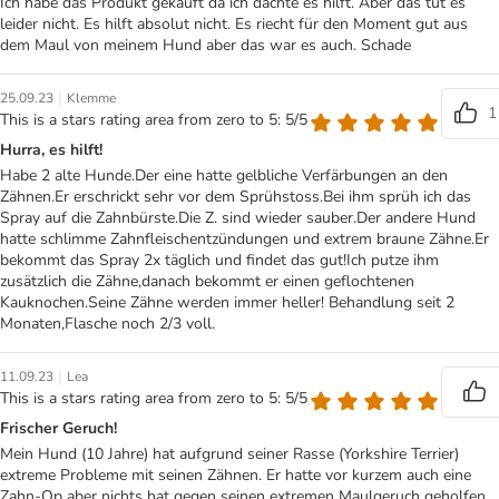
Ich habe das Produkt gekauft da ich dachte es hilft. Aber das tut es
leider nicht. Es hilft absolut nicht. Es riecht für den Moment gut aus
dem Maul von meinem Hund aber das war es auch. Schade
|
25.09.23
Klemme
1
This is a stars rating area from zero to 5: 5/5
Hurra, es hilft!
Habe 2 alte Hunde.Der eine hatte gelbliche Verfärbungen an den
Zähnen.Er erschrickt sehr vor dem Sprühstoss.Bei ihm sprüh ich das
Spray auf die Zahnbürste.Die Z. sind wieder sauber.Der andere Hund
hatte schlimme Zahnfleischentzündungen und extrem braune Zähne.Er
bekommt das Spray 2x täglich und findet das gut!Ich putze ihm
zusätzlich die Zähne,danach bekommt er einen geflochtenen
Kauknochen.Seine Zähne werden immer heller! Behandlung seit 2
Monaten,Flasche noch 2/3 voll.
|
11.09.23
Lea
This is a stars rating area from zero to 5: 5/5
Frischer Geruch!
Mein Hund (10 Jahre) hat aufgrund seiner Rasse (Yorkshire Terrier)
extreme Probleme mit seinen Zähnen. Er hatte vor kurzem auch eine
Zahn-Op aber nichts hat gegen seinen extremen Maulgeruch geholfen.