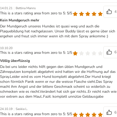
|
14.01.21
Bettina Manns
4
This is a stars rating area from zero to 5: 5/5
Kein Mundgeruch mehr
Der Mundgeruch unseres Hundes ist quasi weg und auch die
Plaquebildung hat nachgelassen. Unser Buddy lässt es gerne über sich
ergehen und freut sich immer wenn ich mit dem Spray ankomme :)
10.10.20
6
This is a stars rating area from zero to 5: 1/5
Völlig überflüssig
Da bei uns leider nichts hilft gegen den üblen Mundgeruch und
Zähneputzen komplett abgelehnt wird hatten wir die Hoffnung auf das
Spray.Leider wird es vom Hund komplett abgelehnt.Der Hund kriegt
schon förmlich Panik wenn er nur die weisse Flasche sieht.Das Spray
macht ihm Angst und der bittere Geschmack scheint so widerlich zu
schmecken wie es riecht.Verändert hat sich gar nichts..Er reicht nach wie
vor extrem aus dem Maul..Fazit: komplett unnütze Geldausgabe
|
24.10.19
Saskia L.
6
This is a stars rating area from zero to 5: 5/5