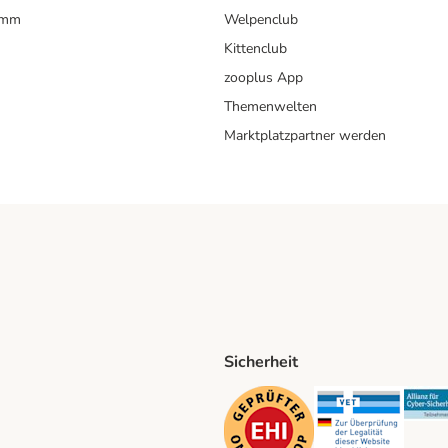
amm
Welpenclub
Kittenclub
zooplus App
Themenwelten
Marktplatzpartner werden
Sicherheit
ping Method
D Shipping Method
Security
Securit