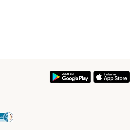
y
Security