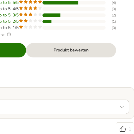
o to 5: 5/5
(
4
)
o to 5: 4/5
(
0
)
o to 5: 3/5
(
2
)
o to 5: 2/5
(
1
)
o to 5: 1/5
(
0
)
hen
Produkt bewerten
1