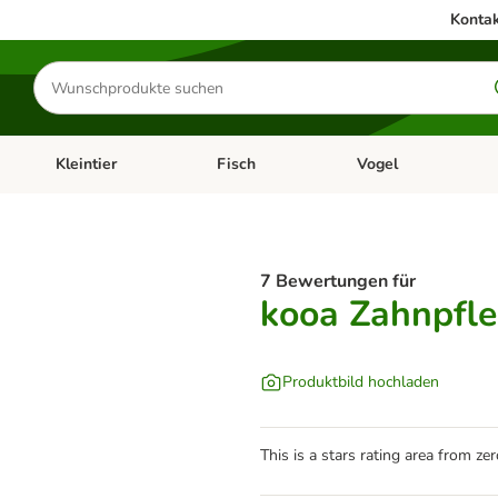
Kontak
Produkte
suchen
Kleintier
Fisch
Vogel
utter & Zubehör
Kategorie-Menü öffnen: Hundefutter & Zubehör
Kategorie-Menü öffnen: Kleintier
Kategorie-Menü öffnen
Ka
7 Bewertungen für
kooa Zahnpfle
Produktbild hochladen
This is a stars rating area from zer