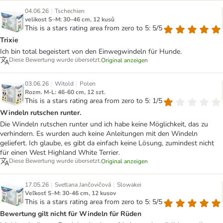
|
04.06.26
Tschechien
velikost S–M: 30–46 cm, 12 kusů
This is a stars rating area from zero to 5: 5/5
Trixie
Ich bin total begeistert von den Einwegwindeln für Hunde.
Diese Bewertung wurde übersetzt.
Original anzeigen
|
|
03.06.26
Witold
Polen
Rozm. M-L: 46-60 cm, 12 szt.
This is a stars rating area from zero to 5: 1/5
Windeln rutschen runter.
Die Windeln rutschen runter und ich habe keine Möglichkeit, das zu
verhindern. Es wurden auch keine Anleitungen mit den Windeln
geliefert. Ich glaube, es gibt da einfach keine Lösung, zumindest nicht
für einen West Highland White Terrier.
Diese Bewertung wurde übersetzt.
Original anzeigen
|
|
17.05.26
Svetlana Jančovičová
Slowakei
Veľkosť S-M: 30-46 cm, 12 kusov
This is a stars rating area from zero to 5: 5/5
Bewertung gilt nicht für Windeln für Rüden