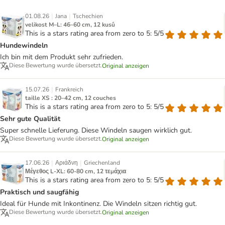
|
|
01.08.26
Jana
Tschechien
velikost M–L: 46–60 cm, 12 kusů
This is a stars rating area from zero to 5: 5/5
Hundewindeln
Ich bin mit dem Produkt sehr zufrieden.
Diese Bewertung wurde übersetzt.
Original anzeigen
|
15.07.26
Frankreich
taille XS : 20–42 cm, 12 couches
This is a stars rating area from zero to 5: 5/5
Sehr gute Qualität
Super schnelle Lieferung. Diese Windeln saugen wirklich gut.
Diese Bewertung wurde übersetzt.
Original anzeigen
|
|
17.06.26
Αριάδνη
Griechenland
Μέγεθος L-XL: 60-80 cm, 12 τεμάχια
This is a stars rating area from zero to 5: 5/5
Praktisch und saugfähig
Ideal für Hunde mit Inkontinenz. Die Windeln sitzen richtig gut.
Diese Bewertung wurde übersetzt.
Original anzeigen