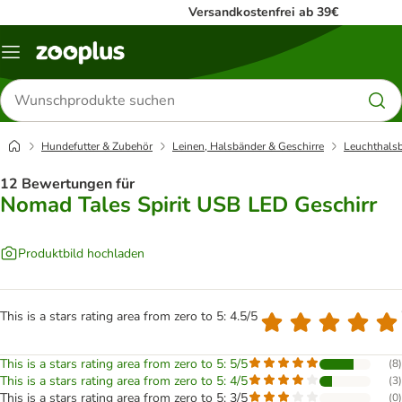
Versandkostenfrei ab 39€
Menü
Produkte
suchen
Hundefutter & Zubehör
Leinen, Halsbänder & Geschirre
Leuchthalsb
12 Bewertungen für
Nomad Tales Spirit USB LED Geschirr
Produktbild hochladen
This is a stars rating area from zero to 5: 4.5/5
This is a stars rating area from zero to 5: 5/5
(
8
)
This is a stars rating area from zero to 5: 4/5
(
3
)
This is a stars rating area from zero to 5: 3/5
(
0
)