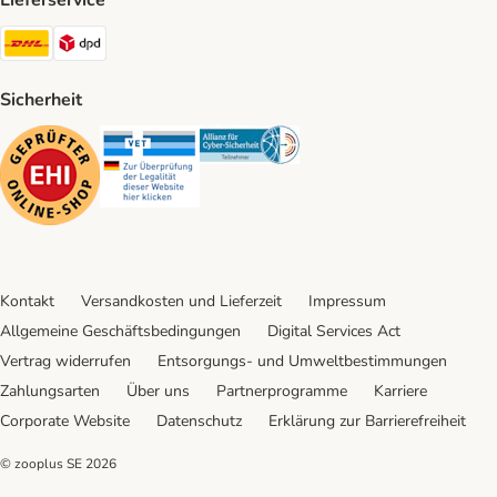
Lieferservice
DHL Shipping Method
DPD Shipping Method
Sicherheit
Security
Security
Security
Kontakt
Versandkosten und Lieferzeit
Impressum
Allgemeine Geschäftsbedingungen
Digital Services Act
Vertrag widerrufen
Entsorgungs- und Umweltbestimmungen
Zahlungsarten
Über uns
Partnerprogramme
Karriere
Corporate Website
Datenschutz
Erklärung zur Barrierefreiheit
© zooplus SE
2026