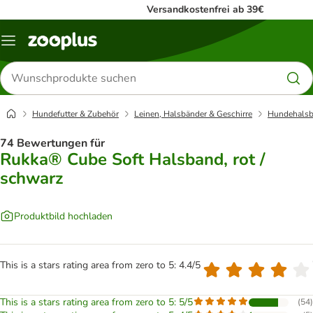
Versandkostenfrei ab 39€
Menü
Produkte
suchen
Hundefutter & Zubehör
Leinen, Halsbänder & Geschirre
Hundehalsb
74 Bewertungen für
Rukka® Cube Soft Halsband, rot /
schwarz
Produktbild hochladen
This is a stars rating area from zero to 5: 4.4/5
This is a stars rating area from zero to 5: 5/5
(
54
)