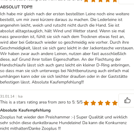
ABSOLUT TOP!!!
Ich habe mir gleich nach der ersten bestellten Leine noch eine weitere
bestellt, um mir zwei kürzere daraus zu machen. Die Lederleine ist
angenehm leicht, weich und rutscht nicht durch die Hand. Sie ist
absolut alltagstauglich, hält Wind und Wetter stand. Wenn sie mal
nass geworden ist, fühlt sie sich nach dem Trocknen etwas fest an,
wird aber bei Gebrauch wieder so geschmeidig wie vorher. Durch ihre
Geschmeidigkeit, lässt sie sich ganz leicht in der Jackentasche verstauen.
Wir haben zwar auch andere Leinen, nutzen aber fast ausschließlich
diese, auf Grund ihrer tollen Eigenschaften. An der Flechtung der
Handschlaufe lässt sich auch ganz leicht ein kleiner D-Ring anbringen,
so dass man sie sich unterwegs bei Nichtbenutzung auch einfach mal
umhängen kann oder sie sich leichter draußen oder in der Gaststätte
befestigen lässt. Absolute Kaufempfehlung!!!
|
31.01.14
Isa
This is a stars rating area from zero to 5: 5/5
Absolute Kaufempfehlung
Zooplus hat wieder den Preishammer :-) Super Qualität und wirklich
sehr schön diese dunkelbraune Hundeleine! Da kann die Konkurrenz
nicht mithalten!Danke Zooplus !!!