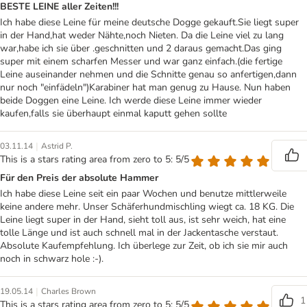
BESTE LEINE aller Zeiten!!!
Ich habe diese Leine für meine deutsche Dogge gekauft.Sie liegt super
in der Hand,hat weder Nähte,noch Nieten. Da die Leine viel zu lang
war,habe ich sie über .geschnitten und 2 daraus gemacht.Das ging
super mit einem scharfen Messer und war ganz einfach.(die fertige
Leine auseinander nehmen und die Schnitte genau so anfertigen,dann
nur noch "einfädeln")Karabiner hat man genug zu Hause. Nun haben
beide Doggen eine Leine. Ich werde diese Leine immer wieder
kaufen,falls sie überhaupt einmal kaputt gehen sollte
|
03.11.14
Astrid P.
This is a stars rating area from zero to 5: 5/5
Für den Preis der absolute Hammer
Ich habe diese Leine seit ein paar Wochen und benutze mittlerweile
keine andere mehr. Unser Schäferhundmischling wiegt ca. 18 KG. Die
Leine liegt super in der Hand, sieht toll aus, ist sehr weich, hat eine
tolle Länge und ist auch schnell mal in der Jackentasche verstaut.
Absolute Kaufempfehlung. Ich überlege zur Zeit, ob ich sie mir auch
noch in schwarz hole :-).
|
19.05.14
Charles Brown
1
This is a stars rating area from zero to 5: 5/5