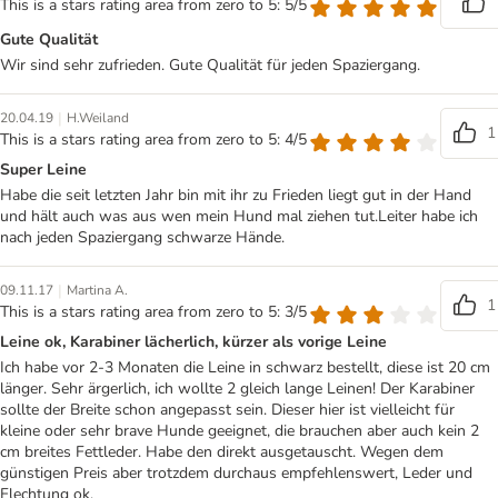
This is a stars rating area from zero to 5: 5/5
Gute Qualität
Wir sind sehr zufrieden. Gute Qualität für jeden Spaziergang.
|
20.04.19
H.Weiland
1
This is a stars rating area from zero to 5: 4/5
Super Leine
Habe die seit letzten Jahr bin mit ihr zu Frieden liegt gut in der Hand
und hält auch was aus wen mein Hund mal ziehen tut.Leiter habe ich
nach jeden Spaziergang schwarze Hände.
|
09.11.17
Martina A.
1
This is a stars rating area from zero to 5: 3/5
Leine ok, Karabiner lächerlich, kürzer als vorige Leine
Ich habe vor 2-3 Monaten die Leine in schwarz bestellt, diese ist 20 cm
länger. Sehr ärgerlich, ich wollte 2 gleich lange Leinen! Der Karabiner
sollte der Breite schon angepasst sein. Dieser hier ist vielleicht für
kleine oder sehr brave Hunde geeignet, die brauchen aber auch kein 2
cm breites Fettleder. Habe den direkt ausgetauscht. Wegen dem
günstigen Preis aber trotzdem durchaus empfehlenswert, Leder und
Flechtung ok.