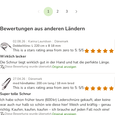
1
2
3
Vorherige
Weiter
Bewertungen aus anderen Ländern
|
|
02.08.26
Karina Lauridsen
Dänemark
Dobbeltline: L 220 cm x B 18 mm
This is a stars rating area from zero to 5: 5/5
Wirklich lecker
Die Schnur liegt wirklich gut in der Hand und hat die perfekte Länge.
Diese Bewertung wurde übersetzt.
Original anzeigen
|
27.04.26
Dänemark
med håndløkke: 200 cm lang / 18 mm bred
This is a stars rating area from zero to 5: 5/5
Super tolle Schnur
Ich habe schon früher teure (600 kr) Lederschnüre gekauft, aber keine
war auch nur halb so schön wie diese hier! Weich und kräftig – genau
richtig. Kaufen, kaufen, kaufen – ich brauche auf jeden Fall noch eine!
Diese Bewertung wurde übersetzt.
Original anzeigen