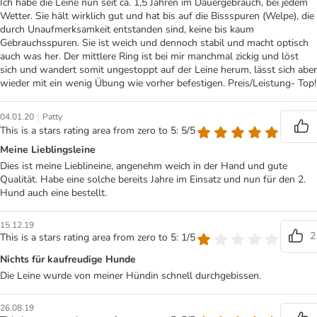
Ich habe die Leine nun seit ca. 1,5 Jahren im Dauergebrauch, bei jedem
Wetter. Sie hält wirklich gut und hat bis auf die Bissspuren (Welpe), die
durch Unaufmerksamkeit entstanden sind, keine bis kaum
Gebrauchsspuren. Sie ist weich und dennoch stabil und macht optisch
auch was her. Der mittlere Ring ist bei mir manchmal zickig und löst
sich und wandert somit ungestoppt auf der Leine herum, lässt sich aber
wieder mit ein wenig Übung wie vorher befestigen. Preis/Leistung- Top!
|
04.01.20
Patty
This is a stars rating area from zero to 5: 5/5
Meine Lieblingsleine
Dies ist meine Lieblineine, angenehm weich in der Hand und gute
Qualität. Habe eine solche bereits Jahre im Einsatz und nun für den 2.
Hund auch eine bestellt.
15.12.19
2
This is a stars rating area from zero to 5: 1/5
Nichts für kaufreudige Hunde
Die Leine wurde von meiner Hündin schnell durchgebissen.
26.08.19