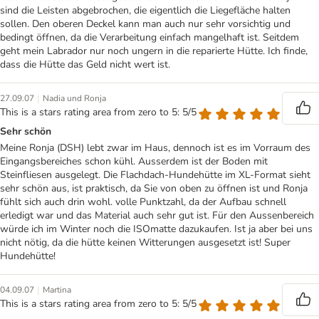
sind die Leisten abgebrochen, die eigentlich die Liegefläche halten
sollen. Den oberen Deckel kann man auch nur sehr vorsichtig und
bedingt öffnen, da die Verarbeitung einfach mangelhaft ist. Seitdem
geht mein Labrador nur noch ungern in die reparierte Hütte. Ich finde,
dass die Hütte das Geld nicht wert ist.
|
27.09.07
Nadia und Ronja
This is a stars rating area from zero to 5: 5/5
Sehr schön
Meine Ronja (DSH) lebt zwar im Haus, dennoch ist es im Vorraum des
Eingangsbereiches schon kühl. Ausserdem ist der Boden mit
Steinfliesen ausgelegt. Die Flachdach-Hundehütte im XL-Format sieht
sehr schön aus, ist praktisch, da Sie von oben zu öffnen ist und Ronja
fühlt sich auch drin wohl. volle Punktzahl, da der Aufbau schnell
erledigt war und das Material auch sehr gut ist. Für den Aussenbereich
würde ich im Winter noch die ISOmatte dazukaufen. Ist ja aber bei uns
nicht nötig, da die hütte keinen Witterungen ausgesetzt ist! Super
Hundehütte!
|
04.09.07
Martina
This is a stars rating area from zero to 5: 5/5