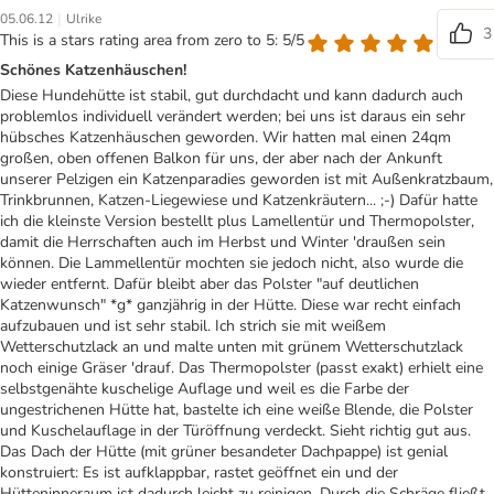
|
05.06.12
Ulrike
3
This is a stars rating area from zero to 5: 5/5
Schönes Katzenhäuschen!
Diese Hundehütte ist stabil, gut durchdacht und kann dadurch auch
problemlos individuell verändert werden; bei uns ist daraus ein sehr
hübsches Katzenhäuschen geworden. Wir hatten mal einen 24qm
großen, oben offenen Balkon für uns, der aber nach der Ankunft
unserer Pelzigen ein Katzenparadies geworden ist mit Außenkratzbaum,
Trinkbrunnen, Katzen-Liegewiese und Katzenkräutern... ;-) Dafür hatte
ich die kleinste Version bestellt plus Lamellentür und Thermopolster,
damit die Herrschaften auch im Herbst und Winter 'draußen sein
können. Die Lammellentür mochten sie jedoch nicht, also wurde die
wieder entfernt. Dafür bleibt aber das Polster "auf deutlichen
Katzenwunsch" *g* ganzjährig in der Hütte. Diese war recht einfach
aufzubauen und ist sehr stabil. Ich strich sie mit weißem
Wetterschutzlack an und malte unten mit grünem Wetterschutzlack
noch einige Gräser 'drauf. Das Thermopolster (passt exakt) erhielt eine
selbstgenähte kuschelige Auflage und weil es die Farbe der
ungestrichenen Hütte hat, bastelte ich eine weiße Blende, die Polster
und Kuschelauflage in der Türöffnung verdeckt. Sieht richtig gut aus.
Das Dach der Hütte (mit grüner besandeter Dachpappe) ist genial
konstruiert: Es ist aufklappbar, rastet geöffnet ein und der
Hütteninneraum ist dadurch leicht zu reinigen. Durch die Schräge fließt