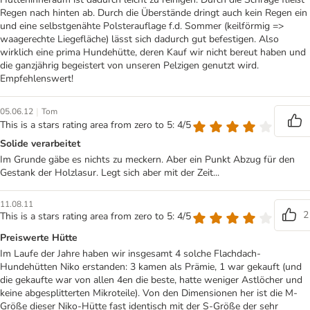
Regen nach hinten ab. Durch die Überstände dringt auch kein Regen ein
und eine selbstgenähte Polsterauflage f.d. Sommer (keilförmig =>
waagerechte Liegefläche) lässt sich dadurch gut befestigen. Also
wirklich eine prima Hundehütte, deren Kauf wir nicht bereut haben und
die ganzjährig begeistert von unseren Pelzigen genutzt wird.
Empfehlenswert!
|
05.06.12
Tom
This is a stars rating area from zero to 5: 4/5
Solide verarbeitet
Im Grunde gäbe es nichts zu meckern. Aber ein Punkt Abzug für den
Gestank der Holzlasur. Legt sich aber mit der Zeit...
11.08.11
2
This is a stars rating area from zero to 5: 4/5
Preiswerte Hütte
Im Laufe der Jahre haben wir insgesamt 4 solche Flachdach-
Hundehütten Niko erstanden: 3 kamen als Prämie, 1 war gekauft (und
die gekaufte war von allen 4en die beste, hatte weniger Astlöcher und
keine abgesplitterten Mikroteile). Von den Dimensionen her ist die M-
Größe dieser Niko-Hütte fast identisch mit der S-Größe der sehr