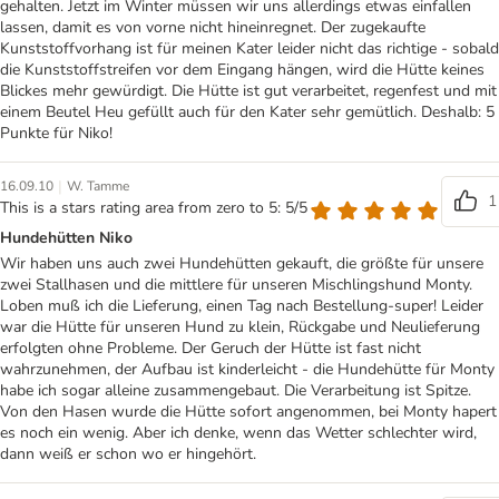
gehalten. Jetzt im Winter müssen wir uns allerdings etwas einfallen
lassen, damit es von vorne nicht hineinregnet. Der zugekaufte
Kunststoffvorhang ist für meinen Kater leider nicht das richtige - sobald
die Kunststoffstreifen vor dem Eingang hängen, wird die Hütte keines
Blickes mehr gewürdigt. Die Hütte ist gut verarbeitet, regenfest und mit
einem Beutel Heu gefüllt auch für den Kater sehr gemütlich. Deshalb: 5
Punkte für Niko!
|
16.09.10
W. Tamme
1
This is a stars rating area from zero to 5: 5/5
Hundehütten Niko
Wir haben uns auch zwei Hundehütten gekauft, die größte für unsere
zwei Stallhasen und die mittlere für unseren Mischlingshund Monty.
Loben muß ich die Lieferung, einen Tag nach Bestellung-super! Leider
war die Hütte für unseren Hund zu klein, Rückgabe und Neulieferung
erfolgten ohne Probleme. Der Geruch der Hütte ist fast nicht
wahrzunehmen, der Aufbau ist kinderleicht - die Hundehütte für Monty
habe ich sogar alleine zusammengebaut. Die Verarbeitung ist Spitze.
Von den Hasen wurde die Hütte sofort angenommen, bei Monty hapert
es noch ein wenig. Aber ich denke, wenn das Wetter schlechter wird,
dann weiß er schon wo er hingehört.