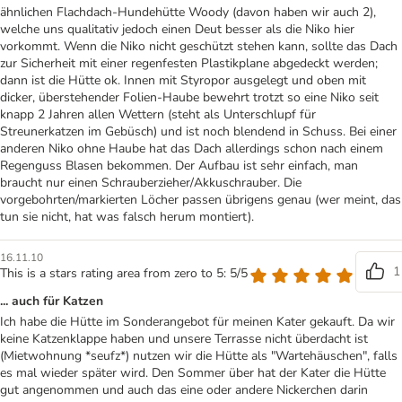
ähnlichen Flachdach-Hundehütte Woody (davon haben wir auch 2),
welche uns qualitativ jedoch einen Deut besser als die Niko hier
vorkommt. Wenn die Niko nicht geschützt stehen kann, sollte das Dach
zur Sicherheit mit einer regenfesten Plastikplane abgedeckt werden;
dann ist die Hütte ok. Innen mit Styropor ausgelegt und oben mit
dicker, überstehender Folien-Haube bewehrt trotzt so eine Niko seit
knapp 2 Jahren allen Wettern (steht als Unterschlupf für
Streunerkatzen im Gebüsch) und ist noch blendend in Schuss. Bei einer
anderen Niko ohne Haube hat das Dach allerdings schon nach einem
Regenguss Blasen bekommen. Der Aufbau ist sehr einfach, man
braucht nur einen Schrauberzieher/Akkuschrauber. Die
vorgebohrten/markierten Löcher passen übrigens genau (wer meint, das
tun sie nicht, hat was falsch herum montiert).
16.11.10
1
This is a stars rating area from zero to 5: 5/5
... auch für Katzen
Ich habe die Hütte im Sonderangebot für meinen Kater gekauft. Da wir
keine Katzenklappe haben und unsere Terrasse nicht überdacht ist
(Mietwohnung *seufz*) nutzen wir die Hütte als "Wartehäuschen", falls
es mal wieder später wird. Den Sommer über hat der Kater die Hütte
gut angenommen und auch das eine oder andere Nickerchen darin