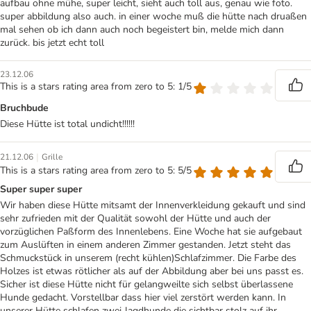
aufbau ohne mühe, super leicht, sieht auch toll aus, genau wie foto.
super abbildung also auch. in einer woche muß die hütte nach druaßen
mal sehen ob ich dann auch noch begeistert bin, melde mich dann
zurück. bis jetzt echt toll
23.12.06
This is a stars rating area from zero to 5: 1/5
Bruchbude
Diese Hütte ist total undicht!!!!!!
|
21.12.06
Grille
This is a stars rating area from zero to 5: 5/5
Super super super
Wir haben diese Hütte mitsamt der Innenverkleidung gekauft und sind
sehr zufrieden mit der Qualität sowohl der Hütte und auch der
vorzüglichen Paßform des Innenlebens. Eine Woche hat sie aufgebaut
zum Auslüften in einem anderen Zimmer gestanden. Jetzt steht das
Schmuckstück in unserem (recht kühlen)Schlafzimmer. Die Farbe des
Holzes ist etwas rötlicher als auf der Abbildung aber bei uns passt es.
Sicher ist diese Hütte nicht für gelangweilte sich selbst überlassene
Hunde gedacht. Vorstellbar dass hier viel zerstört werden kann. In
unserer Hütte schlafen zwei Jagdhunde die sichtbar stolz auf ihr