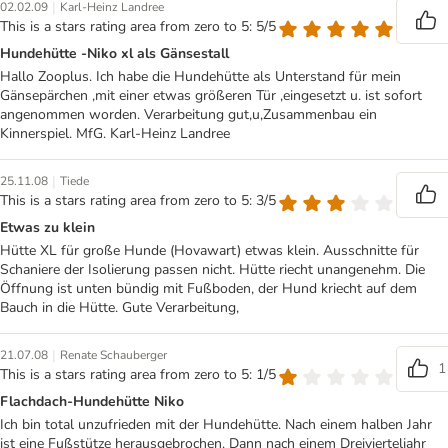
|
02.02.09
Karl-Heinz Landree
This is a stars rating area from zero to 5: 5/5
Hundehütte -Niko xl als Gänsestall
Hallo Zooplus. Ich habe die Hundehütte als Unterstand für mein
Gänsepärchen ,mit einer etwas größeren Tür ,eingesetzt u. ist sofort
angenommen worden. Verarbeitung gut,u,Zusammenbau ein
Kinnerspiel. MfG. Karl-Heinz Landree
|
25.11.08
Tiede
This is a stars rating area from zero to 5: 3/5
Etwas zu klein
Hütte XL für große Hunde (Hovawart) etwas klein. Ausschnitte für
Schaniere der Isolierung passen nicht. Hütte riecht unangenehm. Die
Öffnung ist unten bündig mit Fußboden, der Hund kriecht auf dem
Bauch in die Hütte. Gute Verarbeitung,
|
21.07.08
Renate Schauberger
1
This is a stars rating area from zero to 5: 1/5
Flachdach-Hundehütte Niko
Ich bin total unzufrieden mit der Hundehütte. Nach einem halben Jahr
ist eine Fußstütze herausgebrochen. Dann nach einem Dreivierteljahr