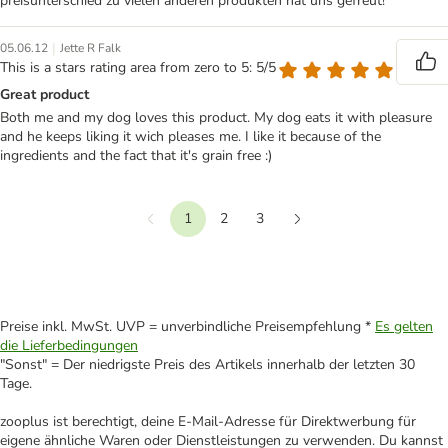
preisunterschied zu vielen anderen produkten hat uns gefreut!
|
05.06.12
Jette R Falk
This is a stars rating area from zero to 5: 5/5
Great product
Both me and my dog loves this product. My dog eats it with pleasure
and he keeps liking it wich pleases me. I like it because of the
ingredients and the fact that it's grain free :)
1
2
3
Vorherige
Weiter
Preise inkl. MwSt. UVP = unverbindliche Preisempfehlung *
Es gelten
die Lieferbedingungen
"Sonst" = Der niedrigste Preis des Artikels innerhalb der letzten 30
Tage.
zooplus ist berechtigt, deine E-Mail-Adresse für Direktwerbung für
eigene ähnliche Waren oder Dienstleistungen zu verwenden. Du kannst