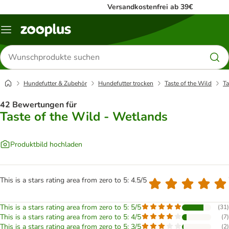
Versandkostenfrei ab 39€
Menü
Produkte
suchen
Hundefutter & Zubehör
Hundefutter trocken
Taste of the Wild
Ta
42 Bewertungen für
Taste of the Wild - Wetlands
Produktbild hochladen
This is a stars rating area from zero to 5: 4.5/5
This is a stars rating area from zero to 5: 5/5
(
31
)
This is a stars rating area from zero to 5: 4/5
(
7
)
This is a stars rating area from zero to 5: 3/5
(
2
)