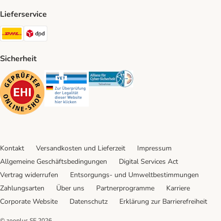
Lieferservice
DHL Shipping Method
DPD Shipping Method
Sicherheit
Security
Security
Security
Kontakt
Versandkosten und Lieferzeit
Impressum
Allgemeine Geschäftsbedingungen
Digital Services Act
Vertrag widerrufen
Entsorgungs- und Umweltbestimmungen
Zahlungsarten
Über uns
Partnerprogramme
Karriere
Corporate Website
Datenschutz
Erklärung zur Barrierefreiheit
© zooplus SE
2026