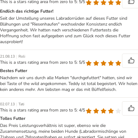
This is a stars rating area from zero to 5: 5/5
Endlich das richtige Futter!
Seit der Umstellung unseres Labradorrüden auf dieses Futter sind
Blähungen und "Riesenhaufen" wechselnder Konsistenz endlich
Vergangenheit. Wir hatten nach verschiedenen Futtertests die
Hoffnung schon fast aufgegeben und zum Glück noch dieses Futter
ausprobiert!
|
21.08.13
Roli
This is a stars rating area from zero to 5: 5/5
Bestes Futter
Nachdem wir uns durch alle Marken "durchgefuttert" hatten, sind wir
bei Taste of the wild angekommen. Teddy ist total begeistert. Wir holen
kein anderes mehr. Am liebsten mag er das mit Büffelfleisch.
|
02.07.13
Tati
This is a stars rating area from zero to 5: 4/5
Tolles Futter
Das Preis Leistungsverhältnis ist super, ebenso wie die
Zusammensetzung, meine beiden Hunde (Labradormischlinge von
7Jahren und 7Monaten)haben es sofort akzeptiert. Sie setzen viel