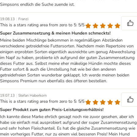
Simpsons endlich die Suche zuende ist.
|
19.08.13
Franzi
This is a stars rating area from zero to 5: 5/5
Super Zusammensetzung & meinen Hunden schmeckts!
Meine beiden Mischlinge bekommen in regelmäßigen Abständen
verschiedene getreidefreie Futtersorten. Nachdem mein Repertoire von
einigen erprobten Sorten eigentlich ausreichte um genug Abwechslung
im Napf zu haben, probierte ich aufgrund der guten Zusammensetzung
dieses Futter aus. Selbst meine eher mäkelige Hündin mochte dieses
Futter sofort & auch die Umstellung hat wie bei den anderen
getreidefreien Sorten wunderbar geklappt. Ich werde meinen beiden
Simpsons Premium nun ebenfalls des öfteren bestellen.
|
19.07.13
Stefan Haberkorn
This is a stars rating area from zero to 5: 5/5
Super Produkt zum guten Preis-Leistungsverhältnis!
Ich kannte diese Marke ehrlich gesagt noch nie zuvor gesehen, aber ich
habe sie einfach mal ausprobiert aufgrund der super Zusammensetzung
und sehr hohen Fleischanteil. Es hat die gleiche Zusammensetzung wie
mein vorheriges Futter, nur zu einem viel besseren Preis! Mein Hund