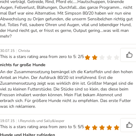
nicht verträgt. Getreide, Rind, Pferd etc.....Hautschuppen, tränende
Augen, Fellverlust, Blähungen, Durchfall...das ganze Programm... nicht
mal Barf war eine Alternative. Mit Simpson 80/20 haben wir nun eine
Abwechslung zu Orijen gefunden, die unserm Sensibelchen richtig gut
tut. Tolles Fell, saubere Ohren und Augen, vital und lebendiger Hund,
der Hund riecht gut, er frisst es gerne, Output gering....was will man
mehr?
|
30.07.15
Christa
This is a stars rating area from zero to 5: 2/5
nichts fur große Hunde
An der Zusammensetzung bemängel ich die Kartoffeln und den hohen
Anteil an Huhn. Der Aufdruck 80/20 ist irreführend. Erst die
Zusammensetzung zeigt was wirklich drin ist. Größter Mangel sind die
viel zu kleinen Futterstücke. Die Stücke sind so klein, das diese beim
Fressen inhaliert werden können. Mein Flat bekam Atemnot und
erbrach sich. Für größere Hunde nicht zu empfehlen. Das erste Futter
was ich reklamiere.
|
19.07.15
I.Reynolds und Sally&Jasper
This is a stars rating area from zero to 5: 5/5
Hunde und Halter zufrieden