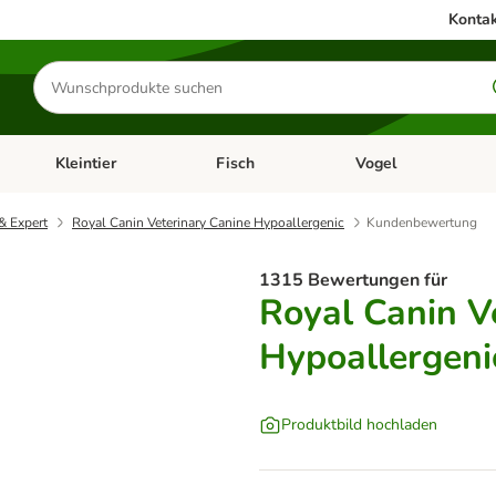
Kontak
Produkte
suchen
Kleintier
Fisch
Vogel
utter & Zubehör
Kategorie-Menü öffnen: Hundefutter & Zubehör
Kategorie-Menü öffnen: Kleintier
Kategorie-Menü öffnen
Ka
& Expert
Royal Canin Veterinary Canine Hypoallergenic
Kundenbewertung
1315 Bewertungen für
Royal Canin V
Hypoallergeni
Produktbild hochladen