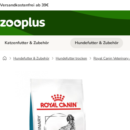
Versandkostenfrei ab 39€
Katzenfutter & Zubehör
Hundefutter & Zubehör
Kategorie-Menü öffnen: Katzenf
Hundefutter & Zubehör
Hundefutter trocken
Royal Canin Veterinary 