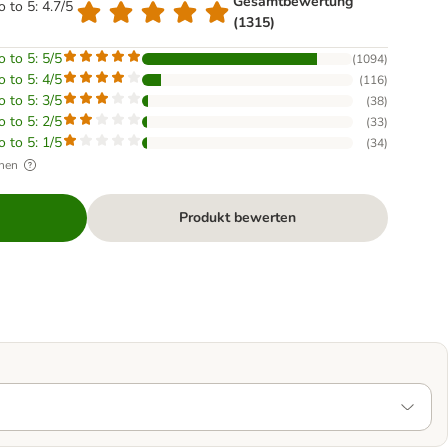
Gesamtbewertung
o to 5: 4.7/5
(1315)
o to 5: 5/5
(
1094
)
o to 5: 4/5
(
116
)
o to 5: 3/5
(
38
)
o to 5: 2/5
(
33
)
o to 5: 1/5
(
34
)
hen
Produkt bewerten