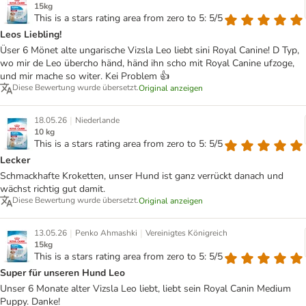
15kg
This is a stars rating area from zero to 5: 5/5
Leos Liebling!
Üser 6 Mönet alte ungarische Vizsla Leo liebt sini Royal Canine! D Typ,
wo mir de Leo übercho händ, händ ihn scho mit Royal Canine ufzoge,
und mir mache so witer. Kei Problem 👍
Diese Bewertung wurde übersetzt.
Original anzeigen
|
18.05.26
Niederlande
10 kg
This is a stars rating area from zero to 5: 5/5
Lecker
Schmackhafte Kroketten, unser Hund ist ganz verrückt danach und
wächst richtig gut damit.
Diese Bewertung wurde übersetzt.
Original anzeigen
|
|
13.05.26
Penko Ahmashki
Vereinigtes Königreich
15kg
This is a stars rating area from zero to 5: 5/5
Super für unseren Hund Leo
Unser 6 Monate alter Vizsla Leo liebt, liebt sein Royal Canin Medium
Puppy. Danke!