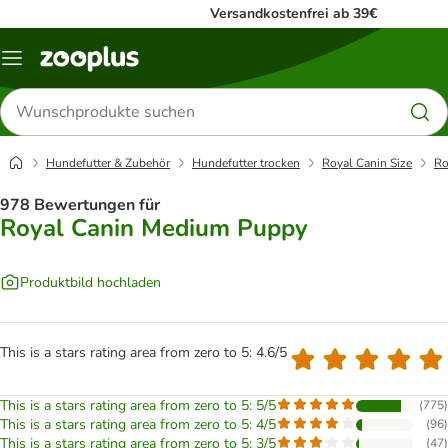
Versandkostenfrei ab 39€
Menü
Produkte
suchen
Hundefutter & Zubehör
Hundefutter trocken
Royal Canin Size
Ro
978 Bewertungen für
Royal Canin Medium Puppy
Produktbild hochladen
This is a stars rating area from zero to 5: 4.6/5
This is a stars rating area from zero to 5: 5/5
(
775
)
This is a stars rating area from zero to 5: 4/5
(
96
)
This is a stars rating area from zero to 5: 3/5
(
47
)