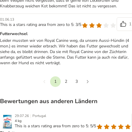
beim Welpen nicht vergessen, dass er gerne von Leckerchen und
Knabberzeug weichen Kot bekommt! Das ist nicht zu vergessen.
01.06.13
1
This is a stars rating area from zero to 5: 3/5
Futterwechsel
Leider mussten wir von Royal Canine weg, da unsere Aussi-Hündin (4
mon.) es immer wieder erbrach. Wir haben das Futter gewechselt und
siehe da, es bleibt drinnen. Da sie mit Royal Canine von der Züchterin
anfangs gefüttert wurde die Sterne. Das Futter kann ja auch nix dafür,
wenn der Hund es nicht verträgt.
1
2
3
Vorherige
Weiter
Bewertungen aus anderen Ländern
|
29.07.26
Portugal
4 kg
This is a stars rating area from zero to 5: 5/5