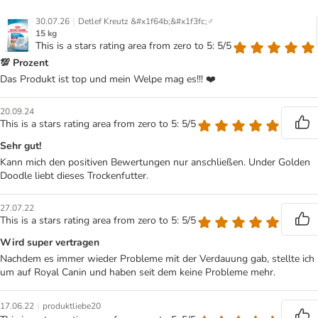
|
30.07.26
Detlef Kreutz &#x1f64b;&#x1f3fc;‍♂️
15 kg
This is a stars rating area from zero to 5: 5/5
💯 Prozent
Das Produkt ist top und mein Welpe mag es!!! ❤️
20.09.24
This is a stars rating area from zero to 5: 5/5
Sehr gut!
Kann mich den positiven Bewertungen nur anschließen. Under Golden
Doodle liebt dieses Trockenfutter.
27.07.22
This is a stars rating area from zero to 5: 5/5
Wird super vertragen
Nachdem es immer wieder Probleme mit der Verdauung gab, stellte ich
um auf Royal Canin und haben seit dem keine Probleme mehr.
|
17.06.22
produktliebe20