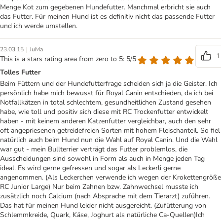
Menge Kot zum gegebenen Hundefutter. Manchmal erbricht sie auch
das Futter. Für meinen Hund ist es definitiv nicht das passende Futter
und ich werde umstellen.
|
23.03.15
JuMa
1
This is a stars rating area from zero to 5: 5/5
Tolles Futter
Beim Füttern und der Hundefutterfrage scheiden sich ja die Geister. Ich
persönlich habe mich bewusst für Royal Canin entschieden, da ich bei
Notfallkätzen in total schlechtem, gesundheitlichen Zustand gesehen
habe, wie toll und positiv sich diese mit RC Trockenfutter entwickelt
haben - mit keinem anderen Katzenfutter vergleichbar, auch den sehr
oft angepriesenen getreidefreien Sorten mit hohem Fleischanteil. So fiel
natürlich auch beim Hund nun die Wahl auf Royal Canin. Und die Wahl
war gut - mein Bullterrier verträgt das Futter problemlos, die
Ausscheidungen sind sowohl in Form als auch in Menge jeden Tag
ideal. Es wird gerne gefressen und sogar als Leckerli gerne
angenommen. (Als Leckerchen verwende ich wegen der Krokettengröße
RC Junior Large) Nur beim Zahnen bzw. Zahnwechsel musste ich
zusätzlich noch Calcium (nach Absprache mit dem Tierarzt) zuführen.
Das hat für meinen Hund leider nicht ausgereicht. (Zufütterung von
Schlemmkreide, Quark, Käse, Joghurt als natürliche Ca-Quellen)Ich