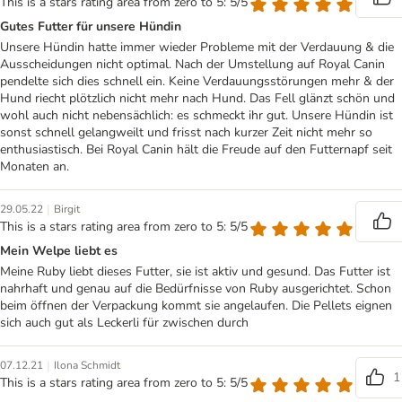
This is a stars rating area from zero to 5: 5/5
Gutes Futter für unsere Hündin
Unsere Hündin hatte immer wieder Probleme mit der Verdauung & die
Ausscheidungen nicht optimal. Nach der Umstellung auf Royal Canin
pendelte sich dies schnell ein. Keine Verdauungsstörungen mehr & der
Hund riecht plötzlich nicht mehr nach Hund. Das Fell glänzt schön und
wohl auch nicht nebensächlich: es schmeckt ihr gut. Unsere Hündin ist
sonst schnell gelangweilt und frisst nach kurzer Zeit nicht mehr so
enthusiastisch. Bei Royal Canin hält die Freude auf den Futternapf seit
Monaten an.
|
29.05.22
Birgit
This is a stars rating area from zero to 5: 5/5
Mein Welpe liebt es
Meine Ruby liebt dieses Futter, sie ist aktiv und gesund. Das Futter ist
nahrhaft und genau auf die Bedürfnisse von Ruby ausgerichtet. Schon
beim öffnen der Verpackung kommt sie angelaufen. Die Pellets eignen
sich auch gut als Leckerli für zwischen durch
|
07.12.21
Ilona Schmidt
1
This is a stars rating area from zero to 5: 5/5