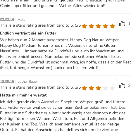
Wochen meinen Hund und mich gequält. Nach Umstellung auf Royal
Canin super fitter und gesunder Welpe. Alles wieder top!!!
|
03.02.16
Matt
1
This is a stars rating area from zero to 5: 5/5
Endlich verträgt sie ein Futter
Wir haben nun 2 Monate ausgetestet. Happy Dog Nature Welpen,
Happy Dog Medium Junior, eines mit Weizen, eines ohne Gluten,
Nassfutter,.... Immer hatte sie Durchfall und auch ihr Wachstum und
Fell wurde nicht besser. Nun bekommt sie seit einer Woche dieses
Futter und der Durchfall ist schonmal Weg, ich hoffe, dass sich der Rest
(Fell, Kotmenge, Wachstum,) auch noch bessern wird!
|
18.09.15
Lothar Bauer
3
This is a stars rating area from zero to 5: 3/5
Hatte mir mehr erwartet
Ich ziehe gerade einen Australian Shepherd Welpen groß und füttere
das Futter weiter weil sie es schon beim Züchter bekommen hat. Das
Futter ist mit Sicherheit qualitativ hochwertig aber dennoch nicht das
Richtige für meinen Welpen. Wachstum, Fell und Allgemeinbefinden
der Kleinen sind Top. Was ich aber bemängeln muß ist der riesige
Output. Es hat den Anschein als handelt es sich um die vierfache