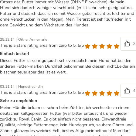
füttere das Futter immer mit Wasser (OHNE Einweichen), da mein
Hund sich dadurch weniger verschluckt. (er ist sehr, sehr gierig auf das
Futter und dadurch dass ich es mit Wasser gebe, ruscht es leichter und
ohne Verschlucken in den Magen). Mein Tierarzt ist sehr zufrieden mit
dem Gewicht und dem Wachstum des Hundes.
|
25.12.14
Ortner Annemarie
2
This is a stars rating area from zero to 5: 5/5
Einfach lecker!
Dieses Futter ist sehr gut,auch sehr verdaulich,mein Hund hat bei den
anderen Futter-marken Durchfall bekommen.Bei diesem nicht.Leider ein
bisschen teuer,aber das ist es wert.
|
03.11.14
Hundefreundin
4
This is a stars rating area from zero to 5: 5/5
Sehr zu empfehlen
Meine Hündin bekam es schon beim Züchter, ich wechselte zu einem
deutschen kaltgepressten Futter (war bitter Entäuscht), und wieder
zurück zu Royal Canin. Es gibt einfach nicht besseres. Einwandfreie
Qualität, niedrige Futtermenge, kein Hundegeruch, saubere Ohren und
Zähne, glänzendes weiches Fell, bestes Allgemeinbefinden! Man darf