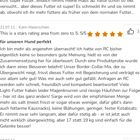
Echt super Futter...endlich nimmt meine Maus ab. hatte schon so viel
versucht... aber dieses Futter ist super! Es schmeckt ihr und sie nimmt
ab, obwohl ich ihr mehr füttere als früher von dem normalen Futter...
|
21.07.11
Karin Maienschein
3
This is a stars rating area from zero to 5: 5/5
für unseren Hund perfekt
Ich bin mehr als angenehm überrascht! Ich hatte von RC bisher
eigentlich keine so besonders gute Meinung, hielt es von der
Zusammensetzung her für überteuert. Durch eine Produktprobe wurde
ich dann eines Besseren belehrt! Unser Border-Collie-Mix, der zu
Übergewicht neigt, frisst dieses Futter mit Begeisterung und verträgt es
vor allem sehr gut! Was mir auch sehr gut gefällt: Anfragen an RC
werden sehr schnell, freundlich und kompetent beantwortet! Viele
Light-Futter haben leider Magenknurren und riesige Häufchen zur Folge
- hier ist das ganz anders! Sarge wird von der empfohlenen Menge
mehr als satt (meist frisst er sogar etwas weniger, dafür gibt's dann
auch fettarme Kausnacks), keine Blähungen, geringer, fester Kotabsatz.
Er nimmt zwar sehr langsam, aber dafür stetig ab - er ist jetzt auch
nicht wirklich übergewichtig, aber 17 statt 19 kg sind einfach für die
Gelenke besser!