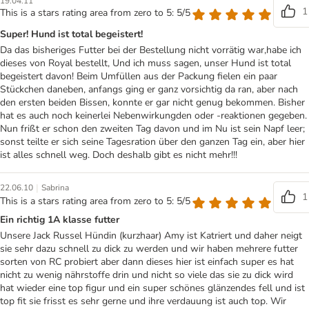
19.04.11
1
This is a stars rating area from zero to 5: 5/5
Super! Hund ist total begeistert!
Da das bisheriges Futter bei der Bestellung nicht vorrätig war,habe ich
dieses von Royal bestellt, Und ich muss sagen, unser Hund ist total
begeistert davon! Beim Umfüllen aus der Packung fielen ein paar
Stückchen daneben, anfangs ging er ganz vorsichtig da ran, aber nach
den ersten beiden Bissen, konnte er gar nicht genug bekommen. Bisher
hat es auch noch keinerlei Nebenwirkungden oder -reaktionen gegeben.
Nun frißt er schon den zweiten Tag davon und im Nu ist sein Napf leer;
sonst teilte er sich seine Tagesration über den ganzen Tag ein, aber hier
ist alles schnell weg. Doch deshalb gibt es nicht mehr!!!
|
22.06.10
Sabrina
1
This is a stars rating area from zero to 5: 5/5
Ein richtig 1A klasse futter
Unsere Jack Russel Hündin (kurzhaar) Amy ist Katriert und daher neigt
sie sehr dazu schnell zu dick zu werden und wir haben mehrere futter
sorten von RC probiert aber dann dieses hier ist einfach super es hat
nicht zu wenig nährstoffe drin und nicht so viele das sie zu dick wird
hat wieder eine top figur und ein super schönes glänzendes fell und ist
top fit sie frisst es sehr gerne und ihre verdauung ist auch top. Wir