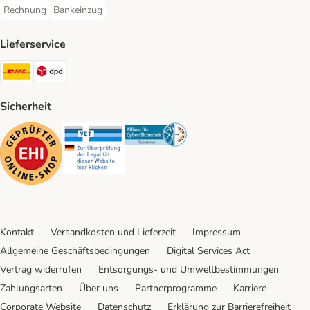
Rechnung
Bankeinzug
Rechnung Payment Method
Bankeinzug Payment Method
Lieferservice
DHL Shipping Method
DPD Shipping Method
Sicherheit
Security
Security
Security
Kontakt
Versandkosten und Lieferzeit
Impressum
Allgemeine Geschäftsbedingungen
Digital Services Act
Vertrag widerrufen
Entsorgungs- und Umweltbestimmungen
Zahlungsarten
Über uns
Partnerprogramme
Karriere
Corporate Website
Datenschutz
Erklärung zur Barrierefreiheit