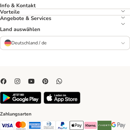
Info & Kontakt
Vorteile
Angebote & Services
Land auswählen
Deutschland / de
Zahlungsarten
Visa Payment Method
Mastercard Payment Method
American Express Payment Method
Diners Club Payment Method
PayPal Payment Method
Apple Pay Payment Method
Klarna Payment Method
Riverty Payment 
Google P