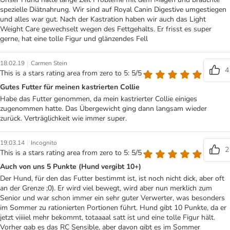
spezielle Diätnahrung. Wir sind auf Royal Canin Digestive umgestiegen
und alles war gut. Nach der Kastration haben wir auch das Light
Weight Care gewechselt wegen des Fettgehalts. Er frisst es super
gerne, hat eine tolle Figur und glänzendes Fell
|
18.02.19
Carmen Stein
4
This is a stars rating area from zero to 5: 5/5
Gutes Futter für meinen kastrierten Collie
Habe das Futter genommen, da mein kastrierter Collie einiges
zugenommen hatte. Das Übergewicht ging dann langsam wieder
zurück. Verträglichkeit wie immer super.
|
19.03.14
Incognito
2
This is a stars rating area from zero to 5: 5/5
Auch von uns 5 Punkte (Hund vergibt 10+)
Der Hund, für den das Futter bestimmt ist, ist noch nicht dick, aber oft
an der Grenze ;0). Er wird viel bewegt, wird aber nun merklich zum
Senior und war schon immer ein sehr guter Verwerter, was besonders
im Sommer zu rationierten Portionen führt. Hund gibt 10 Punkte, da er
jetzt viiiiel mehr bekommt, totaaaal satt ist und eine tolle Figur hält.
Vorher gab es das RC Sensible, aber davon gibt es im Sommer