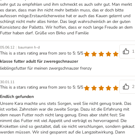
sehr gut zu empfehlen und ihm schmeckt es auch sehr gut. Man merkt
es daran, dass man ihn nicht mehr betteln muss, das er doch bitte
aufessen möge.Erstaunlicherweise hat er auch das Kauen gelernt und
schlingt nicht mehr alles hinter. Das liegt wahrscheinlich an der guten
Konsistenz der Palletts. Wir hoffen, dass er noch lange Freude an dem
Futter haben darf. Grüße von Birko und Familie
|
05.06.12
baumann h-d
1
This is a stars rating area from zero to 5: 5/5
klasse futter adult für zweregschnauzer
lieblingsfutter für meinen zwergschnauzer frenzy
30.01.11
2
This is a stars rating area from zero to 5: 5/5
Endlich gefunden
Unsere Kara machte uns stets Sorgen, weil Sie nicht genug trank. Das
ist vorbei. Zahnstein war die zweite Sorge. Dazu ist die Erfahrung mit
dem neuen Futter noch nicht lang genug. Eines aber steht fest: Sie
nimmt das Futter mit viel Appetit und verträgt es hervorragend. Die
Kroketten sind so gestaltet, daß sie nicht verschlungen, sondern gekaut
werden müssen. Wir sind gespannt auf die Langzeitwirkung. Dann