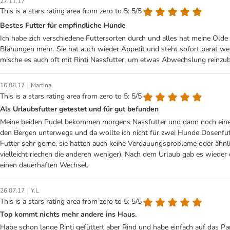
27.11.17
This is a stars rating area from zero to 5: 5/5
Bestes Futter für empfindliche Hunde
Ich habe zich verschiedene Futtersorten durch und alles hat meine Olde
Blähungen mehr. Sie hat auch wieder Appetit und steht sofort parat wen
mische es auch oft mit Rinti Nassfutter, um etwas Abwechslung reinzub
|
16.08.17
Martina
This is a stars rating area from zero to 5: 5/5
Als Urlaubsfutter getestet und für gut befunden
Meine beiden Pudel bekommen morgens Nassfutter und dann noch eine abg
den Bergen unterwegs und da wollte ich nicht für zwei Hunde Dosenfut
Futter sehr gerne, sie hatten auch keine Verdauungsprobleme oder ähnlic
vielleicht riechen die anderen weniger). Nach dem Urlaub gab es wieder
einen dauerhaften Wechsel.
|
26.07.17
Y.L
This is a stars rating area from zero to 5: 5/5
Top kommt nichts mehr andere ins Haus.
Habe schon lange Rinti gefüttert aber Rind und habe einfach auf das Pan