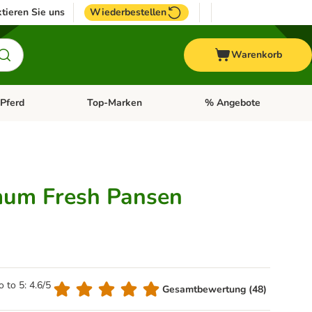
tieren Sie uns
Wiederbestellen
Warenkorb
Pferd
Top-Marken
% Angebote
: Fisch
tegorie-Menü öffnen: Vogel
Kategorie-Menü öffnen: Pferd
Kategorie-Menü öffnen: T
mum Fresh Pansen
o to 5: 4.6/5
Gesamtbewertung (48)