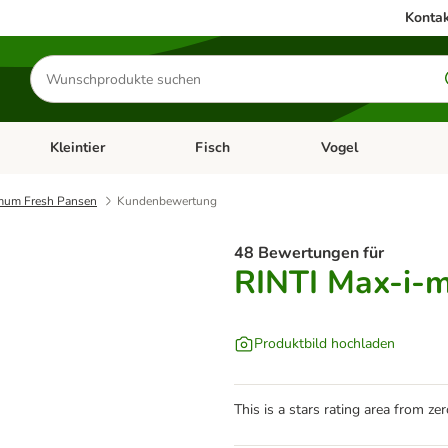
Kontak
Produkte
suchen
Kleintier
Fisch
Vogel
utter & Zubehör
Kategorie-Menü öffnen: Hundefutter & Zubehör
Kategorie-Menü öffnen: Kleintier
Kategorie-Menü öffnen
Ka
mum Fresh Pansen
Kundenbewertung
48 Bewertungen für
RINTI Max-i-
Produktbild hochladen
This is a stars rating area from zer