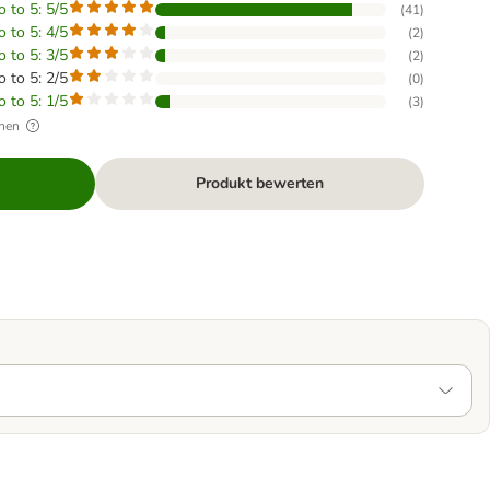
o to 5: 5/5
(
41
)
o to 5: 4/5
(
2
)
o to 5: 3/5
(
2
)
o to 5: 2/5
(
0
)
o to 5: 1/5
(
3
)
hen
Produkt bewerten