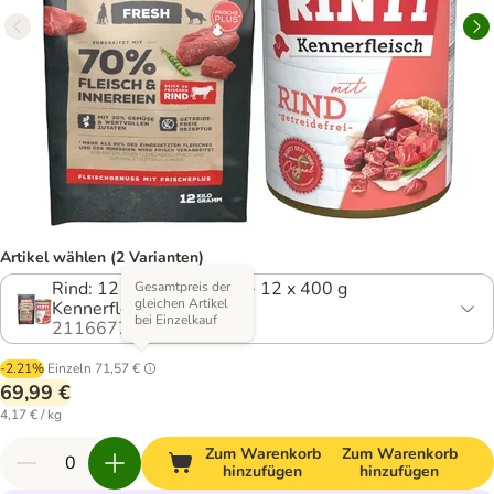
Artikel wählen (2 Varianten)
Rind: 12 kg Max-i-mum + 12 x 400 g
Gesamtpreis der
gleichen Artikel
Kennerfleisch
bei Einzelkauf
2116677.0
-2.21%
Einzeln
71,57 €
69,99 €
4,17 € / kg
Zum Warenkorb
Zum Warenkorb
hinzufügen
hinzufügen